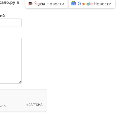
ало.ру в
ий