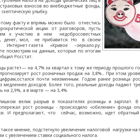
тупления налога на доходы физических лиц в
страховых взносов во внебюджетные фонды,
 скептическую улыбку.
 этому факту и впрямь можно было отнестись
рократической акции: от разговоров, пусть
ием к участию в нем недобросовестных
в, денег, мол, не прибавится. Но в своем
 Интернет-газета «Кривое –зеркало.ру:
йте посмотрим на данные, которые по итогам
общил Росстат.
ы растет— на 4,7% за квартал к тому же периоду прошлого год
рогнозирует рост розничных продаж на 3,8%... При этом уров
 цифрам,остался почти неизменным. Годом ранее розница ро
аз медленнее доходов. Более того, реальные доходы падают тре
ь на 2,9%, а в марте — на 3,4%.
лишком велик разрыв в показателях розницы и зарплат. В
опережал рост розницы - происходило «обеление» фонда оп
ки. И предполагают, что сейчас, возможно, идет обратный
и такое мнение, подстегнуло увеличение налоговой нагрузки на 
язи с увеличением ставки социального налога.