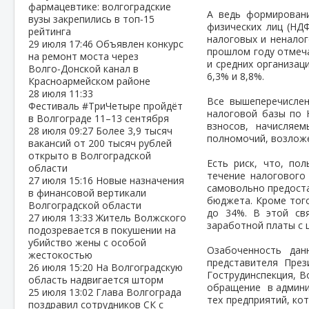
фармацевтике: волгоградские
А ведь формирован
вузы закрепились в топ‑15
физических лиц (НД
рейтинга
налоговых и неналог
29 июля
17:46
Объявлен конкурс
прошлом году отмеч
на ремонт моста через
и средних организац
Волго‑Донской канал в
6,3% и 8,8%.
Красноармейском районе
28 июля
11:33
Все вышеперечислен
Фестиваль #ТриЧетыре пройдёт
налоговой базы по
в Волгограде 11–13 сентября
взносов, начисляе
28 июля
09:27
Более 3,9 тысяч
полномочий, возложе
вакансий от 200 тысяч рублей
открыто в Волгоградской
Есть риск, что, по
области
течение налогового
27 июля
15:16
Новые назначения
самовольно предоста
в финансовой вертикали
бюджета. Кроме того
Волгоградской области
до 34%. В этой св
27 июля
13:33
Житель Волжского
заработной платы с 
подозревается в покушении на
убийство жены с особой
Озабоченность да
жестокостью
представителя През
26 июля
15:20
На Волгоградскую
Гострудинспекция, В
область надвигается шторм
обращение в админи
25 июля
13:02
Глава Волгограда
тех предприятий, к
поздравил сотрудников СК с