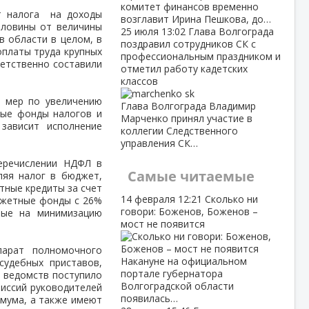
комитет финансов временно
т налога на доходы
возглавит Ирина Пешкова, до…
оловины от величины
25 июля
13:02
Глава Волгограда
в области в целом, в
поздравил сотрудников СК с
платы труда крупных
профессиональным праздником и
ветственно составили
отметил работу кадетских
классов
х мер по увеличению
Глава Волгограда Владимир
ые фонды налогов и
Марченко принял участие в
зависит исполнение
коллегии Следственного
управления СК…
перечислении НДФЛ в
Самые читаемые
ляя налог в бюджет,
тные кредиты за счет
14 февраля
12:21
Сколько ни
юджетные фонды с 26%
говори: Боженов, Боженов –
ные на минимизацию
мост не появится
арат полномочного
Накануне на официальном
судебных приставов,
портале губернатора
х ведомств поступило
Волгоградской области
иссий руководителей
появилась…
мума, а также имеют