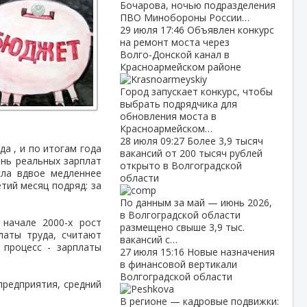
Бочарова, ночью подразделения
ПВО Минобороны России…
29 июля
17:46
Объявлен конкурс
на ремонт моста через
Волго‑Донской канал в
Красноармейском районе
Город запускает конкурс, чтобы
выбрать подрядчика для
обновления моста в
Красноармейском…
28 июля
09:27
Более 3,9 тысяч
а , и по итогам года
вакансий от 200 тысяч рублей
ень реальных зарплат
открыто в Волгоградской
сла вдвое медленнее
области
тий месяц подряд: за
По данным за май — июнь 2026,
в Волгоградской области
 начале 2000-х рост
размещено свыше 3,9 тыс.
латы труда, считают
вакансий с…
 процесс - зарплаты
27 июля
15:16
Новые назначения
в финансовой вертикали
Волгоградской области
предприятия, средний
В регионе — кадровые подвижки: