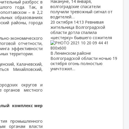
Накануне, 14 января,
ачительный разброс в
волгоградские спасатели
лого года. Так, в
получили тревожный сигнал от
ополтавском – в 2,2
водителей…
альных образованиях
20 октября
14:13
Ревнивая
ский районы, города
жительница Волгоградской
области дотла спалила
«шестерку» бывшего сожителя
ьно-экономического
логовой отчетности,
ринга эффективности
В Ленинском районе
ьных территории.
Волгоградской области ночью 19
октября огонь полностью
енский, Калачевский,
уничтожил…
ться Михайловский,
родских округов и
ке органов местного
елый комплекс мер
ития промышленного
ным органам власти