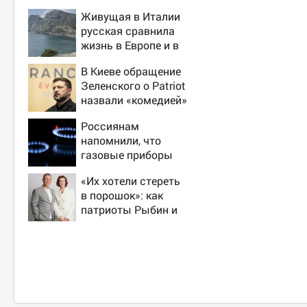
Живущая в Италии
русская сравнила
жизнь в Европе и в
Крыму
В Киеве обращение
Зеленского о Patriot
назвали «комедией»
Россиянам
напомнили, что
газовые приборы
нельзя
«Их хотели стереть
ремонтировать
в порошок»: как
самостоятельно
патриоты Рыбин и
Сенчукова бросили
вызов «гнилому
шоу-бизу»