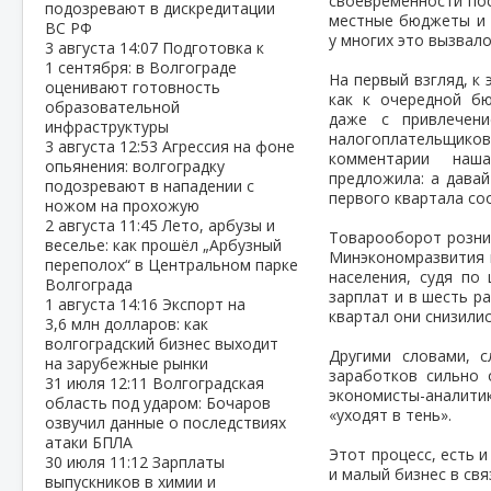
своевременности пос
подозревают в дискредитации
местные бюджеты и 
ВС РФ
у многих это вызвало
3 августа
14:07
Подготовка к
1 сентября: в Волгограде
На первый взгляд, к
оценивают готовность
как к очередной бю
образовательной
даже с привлечен
инфраструктуры
налогоплательщико
3 августа
12:53
Агрессия на фоне
комментарии наша
опьянения: волгоградку
предложила: а дава
подозревают в нападении с
первого квартала со
ножом на прохожую
2 августа
11:45
Лето, арбузы и
Товарооборот розниц
веселье: как прошёл „Арбузный
Минэкономразвития п
переполох“ в Центральном парке
населения, судя по
Волгограда
зарплат и в шесть р
1 августа
14:16
Экспорт на
квартал они снизилис
3,6 млн долларов: как
волгоградский бизнес выходит
Другими словами, с
на зарубежные рынки
заработков сильно 
31 июля
12:11
Волгоградская
экономисты-аналити
область под ударом: Бочаров
«уходят в тень».
озвучил данные о последствиях
атаки БПЛА
Этот процесс, есть 
30 июля
11:12
Зарплаты
и малый бизнес в св
выпускников в химии и