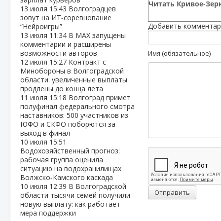
Читать Кривое-Зерк
13 июля
15:43
Волгоградцев
зовут на ИТ‑соревнование
Добавить комментар
“Нейроигры”
13 июля
11:34
В МАХ запущены
комментарии и расширены
возможности авторов
Имя (обязательное)
12 июля
15:27
Контракт с
Минобороны в Волгоградской
области: увеличенные выплаты
продлены до конца лета
11 июля
15:18
Волгоград примет
полуфинал федерального смотра
наставников: 500 участников из
ЮФО и СКФО поборются за
выход в финал
10 июля
15:51
Водохозяйственный прогноз:
рабочая группа оценила
ситуацию на водохранилищах
Волжско‑Камского каскада
10 июля
12:39
В Волгоградской
Отправить
области тысячи семей получили
новую выплату: как работает
мера поддержки