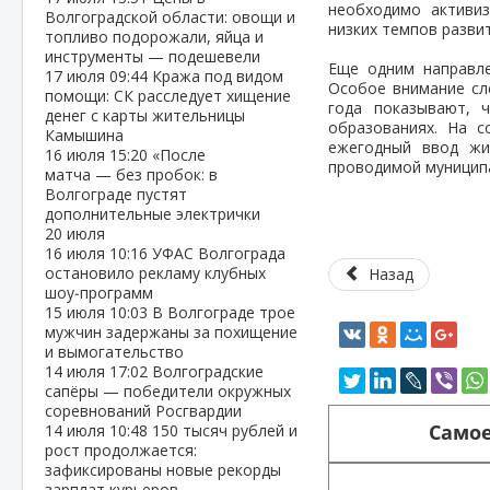
необходимо активи
Волгоградской области: овощи и
низких темпов разви
топливо подорожали, яйца и
инструменты — подешевели
Еще одним направле
17 июля
09:44
Кража под видом
Особое внимание сл
помощи: СК расследует хищение
года показывают, 
денег с карты жительницы
образованиях. На с
Камышина
ежегодный ввод жи
16 июля
15:20
«После
проводимой муницип
матча — без пробок: в
Волгограде пустят
дополнительные электрички
20 июля
16 июля
10:16
УФАС Волгограда
остановило рекламу клубных
Назад
шоу‑программ
15 июля
10:03
В Волгограде трое
мужчин задержаны за похищение
и вымогательство
14 июля
17:02
Волгоградские
сапёры — победители окружных
соревнований Росгвардии
Самое
14 июля
10:48
150 тысяч рублей и
рост продолжается:
зафиксированы новые рекорды
зарплат курьеров