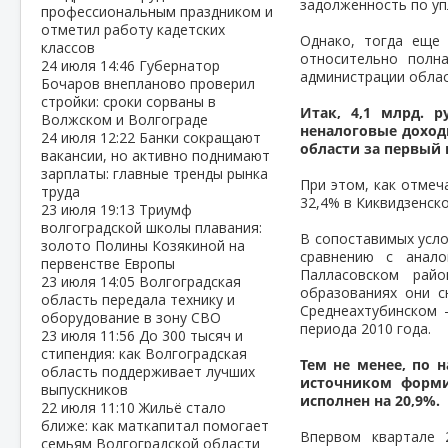
задолженность по у
профессиональным праздником и
отметил работу кадетских
Однако, тогда еще
классов
относительно полн
24 июля
14:46
Губернатор
администрации облас
Бочаров внепланово проверил
стройки: сроки сорваны в
Итак, 4,1 млрд. 
Волжском и Волгограде
неналоговые дохо
24 июля
12:22
Банки сокращают
области за первый 
вакансии, но активно поднимают
зарплаты: главные тренды рынка
При этом, как отмеч
труда
32,4% в Киквидзенск
23 июля
19:13
Триумф
волгоградской школы плавания:
В сопоставимых усло
золото Полины Козякиной на
сравнению с анал
первенстве Европы
Палласовском рай
23 июля
14:05
Волгоградская
образованиях они с
область передала технику и
Среднеахтубинском 
оборудование в зону СВО
периода 2010 года.
23 июля
11:56
До 300 тысяч и
стипендия: как Волгоградская
Тем не менее, по 
область поддерживает лучших
источником формир
выпускников
исполнен на 20,9%.
22 июля
11:10
Жильё стало
ближе: как маткапитал помогает
Впервом квартале 
семьям Волгоградской области