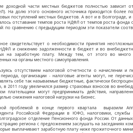
ие доходной части местных бюджетов полностью зависит о
ФЛ). На долю этого основного источника приходится более п
овых поступлений местных бюджетов. А вот и в Волгограде, и 
алось отставание темпов роста НДФЛ от темпов роста фонда о
ий: по сравнению с предыдущим периодом эти показатели соот
ное свидетельствует о необходимости принятия неотложны
 НДФЛ и снижению задолженности в бюджет и во внебюджетн
мых на заработную плату. Между тем, от этого во много 
нных на органы местного самоуправления.
льзуясь отсутствием налоговой отчетности о начислении и 
 периода, организации - налоговые агенты могут, не перечис
влять себе так называемые бюджетные, фактически беспроцен
, в 2011 году увеличился размер страховых взносов во внеб
язи плательщики могут предпринимать действия, направлен
целью снижения налоговой нагрузки на бизнес.
нной проблемой в конце первого квартала выразили Апп
идента Российской Федерации в ЮФО, налоговики, службы 
олгоградское отделение Пенсионного фонда России. От данны
страцию региона с предложением заслушать на заседаниях ком
оторые выплачивают заработную плату ниже прожиточного мини