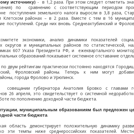
ному источнику)
- в 1,2 раза. При этом следует отметить зн
ижения) по сравнению с соответствующим периодом прош
не поступления земельного налога выросли в 3,8 раза, Стар
и Клетском районах – в 2 раза. Вместе с тем в 16 муницип
ие поступлений. Среди них вновь Среднеахтубинский и Фролов
митете экономики, анализ динамики показателей социал
х округов и муниципальных районов по статистической, на
амках 607 Указа Президента РФ, и ежеквартального монито
пальных образований показывает системное отставание отдел
 по двум рейтингам практически постоянно находятся Городищ
вский, Фроловский районы. Теперь к ним могут добави
айоны, города Фролово и Урюпинск.
а совещании губернатора Анатолия Бровко с главами го
нов 26 апреля, это свидетельствует о системной недоработ
боте по пополнению доходной части бюджета.
ситуации, муниципальным образованиям был предложен ц
одной части бюджета
.
ская область демонстрирует положительную динамику разв
ако эти темпы ниже среднероссийских показателей. Мест