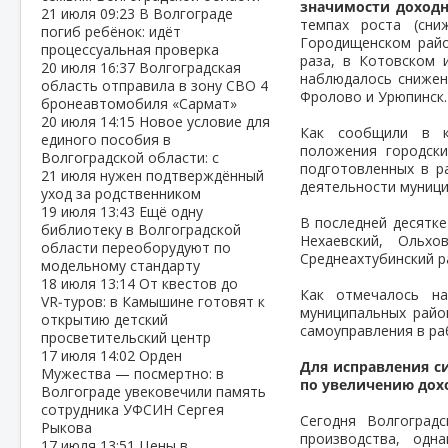
значимости доход
21 июля
09:23
В Волгограде
темпах роста (сн
погиб ребёнок: идёт
Городищенском райо
процессуальная проверка
раза, в Котовском 
20 июля
16:37
Волгоградская
наблюдалось снижен
область отправила в зону СВО 4
Фролово и Урюпинск.
бронеавтомобиля «Сармат»
20 июля
14:15
Новое условие для
Как сообщили в ко
единого пособия в
положения городски
Волгоградской области: с
подготовленных в р
21 июля нужен подтверждённый
деятельности муници
уход за родственником
19 июля
13:43
Ещё одну
В последней десятке
библиотеку в Волгоградской
Нехаевский, Ольхо
области переоборудуют по
Среднеахтубинский р
модельному стандарту
18 июля
13:14
От квестов до
Как отмечалось н
VR‑туров: в Камышине готовят к
муниципальных райо
открытию детский
самоуправления в ра
просветительский центр
17 июля
14:02
Орден
Для исправления 
Мужества — посмертно: в
по увеличению дох
Волгограде увековечили память
сотрудника УФСИН Сергея
Сегодня Волгоград
Рыкова
производства, одн
17 июля
13:51
Цены в