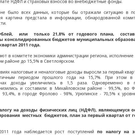
плате НДФЛ и страховых взносов во внебюджетные фонды.
 не было всех данных, которые бы отражали ситуацию в по
ая картина предстала в информации, обнародованной коми
ти.
рублей, или только 21,8% от годового плана, сост
ды консолидированных бюджетов муниципальных образова
квартал 2011 года.
ают в комитете экономики администрации региона, исполнение
ом районе до 15,5% в Светлоярском.
виях налоговые и неналоговые доходы выросли за первый квар
огичным периодом прошлого года на 15,7%. При этом в 
онах доходы увеличились в 1,5 раза. Одновременно в п
низились и составили: в Михайловском районе - 99,5%, во Ф
- 93,4%, в городе Фролово - 98%, Урюпинске - 70,5% к уров
налогу на доходы физических лиц (НДФЛ), являющемуся
ования местных бюджетов, план за первый квартал от г
2011 года наблюдается рост поступлений
по налогу на 