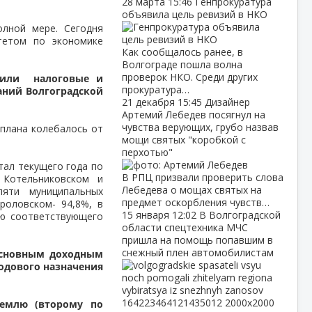
28 марта
15:46
Генпрокуратура
объявила цель ревизий в НКО
лной мере. Сегодня
тетом по экономике
Как сообщалось ранее, в
Волгограде пошла волна
проверок НКО. Среди других
авили налоговые и
прокуратура…
ний Волгоградской
21 декабря
15:45
Дизайнер
Артемий Лебедев посягнул на
чувства верующих, грубо назвав
 плана колебалось от
мощи святых "коробкой с
перхотью"
тал текущего года по
В РПЦ призвали проверить слова
Котельниковском и
Лебедева о мощах святых на
яти муниципальных
предмет оскорбления чувств…
роловском- 94,8%, в
15 января
12:02
В Волгоградской
ню соответствующего
области спецтехника МЧС
пришла на помощь попавшим в
снежный плен автомобилистам
 основным доходным
одового назначения
землю (второму по