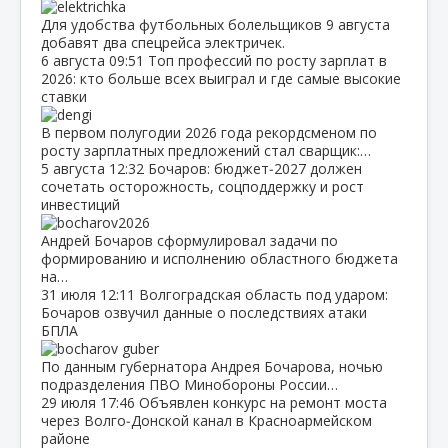
Для удобства футбольных болельщиков 9 августа
добавят два спецрейса электричек.
6 августа
09:51
Топ профессий по росту зарплат в
2026: кто больше всех выиграл и где самые высокие
ставки
В первом полугодии 2026 года рекордсменом по
росту зарплатных предложений стал сварщик:…
5 августа
12:32
Бочаров: бюджет‑2027 должен
сочетать осторожность, соцподдержку и рост
инвестиций
Андрей Бочаров сформулировал задачи по
формированию и исполнению областного бюджета
на…
31 июля
12:11
Волгоградская область под ударом:
Бочаров озвучил данные о последствиях атаки
БПЛА
По данным губернатора Андрея Бочарова, ночью
подразделения ПВО Минобороны России…
29 июля
17:46
Объявлен конкурс на ремонт моста
через Волго‑Донской канал в Красноармейском
районе