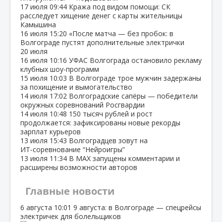
17 июля
09:44
Кража под видом помощи: СК
расследует хищение денег с карты жительницы
Камышина
16 июля
15:20
«После матча — без пробок: в
Волгограде пустят дополнительные электрички
20 июля
16 июля
10:16
УФАС Волгограда остановило рекламу
клубных шоу‑программ
15 июля
10:03
В Волгограде трое мужчин задержаны
за похищение и вымогательство
14 июля
17:02
Волгоградские сапёры — победители
окружных соревнований Росгвардии
14 июля
10:48
150 тысяч рублей и рост
продолжается: зафиксированы новые рекорды
зарплат курьеров
13 июля
15:43
Волгоградцев зовут на
ИТ‑соревнование “Нейроигры”
13 июля
11:34
В МАХ запущены комментарии и
расширены возможности авторов
Главные новости
6 августа
10:01
9 августа: в Волгограде — спецрейсы
электричек для болельщиков