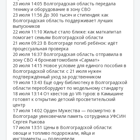
23 июля
14:05
Волгоградская область передала
технику и оборудование в зону СВО
23 июля
11:56
До 300 тысяч и стипендия: как
Волгоградская область поддерживает лучших
выпускников
22 июля
11:10
Жильё стало ближе: как маткапитал
помогает семьям Волгоградской области
21 июля
09:23
В Волгограде погиб ребёнок: идёт
процессуальная проверка
20 июля
16:37
Волгоградская область отправила в
зону СВО 4 бронеавтомобиля «Сармат»
20 июля
14:15
Новое условие для единого пособия в
Волгоградской области: с 21 июля нужен
подтверждённый уход за родственником
19 июля
13:43
Ещё одну библиотеку в Волгоградской
области переоборудуют по модельному стандарту
18 июля
13:14
От квестов до VR‑туров: в Камышине
готовят к открытию детский просветительский
центр
17 июля
14:02
Орден Мужества — посмертно: в
Волгограде увековечили память сотрудника УФСИН
Сергея Рыкова
17 июля
13:51
Цены в Волгоградской области:
овощи и топливо подорожали, яйца и
инструменты — подешевели