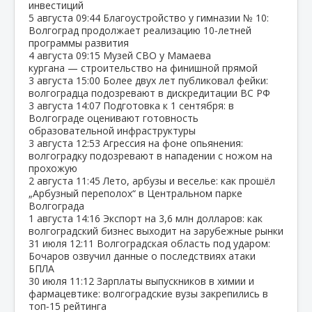
инвестиций
5 августа
09:44
Благоустройство у гимназии № 10:
Волгоград продолжает реализацию 10‑летней
программы развития
4 августа
09:15
Музей СВО у Мамаева
кургана — строительство на финишной прямой
3 августа
15:00
Более двух лет публиковал фейки:
волгоградца подозревают в дискредитации ВС РФ
3 августа
14:07
Подготовка к 1 сентября: в
Волгограде оценивают готовность
образовательной инфраструктуры
3 августа
12:53
Агрессия на фоне опьянения:
волгоградку подозревают в нападении с ножом на
прохожую
2 августа
11:45
Лето, арбузы и веселье: как прошёл
„Арбузный переполох“ в Центральном парке
Волгограда
1 августа
14:16
Экспорт на 3,6 млн долларов: как
волгоградский бизнес выходит на зарубежные рынки
31 июля
12:11
Волгоградская область под ударом:
Бочаров озвучил данные о последствиях атаки
БПЛА
30 июля
11:12
Зарплаты выпускников в химии и
фармацевтике: волгоградские вузы закрепились в
топ‑15 рейтинга