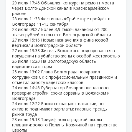
29 июля
17:46
Объявлен конкурс на ремонт моста
через Волго‑Донской канал в Красноармейском
районе
28 июля
11:33
Фестиваль #ТриЧетыре пройдёт в
Волгограде 11–13 сентября
28 июля
09:27
Более 3,9 тысяч вакансий от 200
тысяч рублей открыто в Волгоградской области
27 июля
15:16
Новые назначения в финансовой
вертикали Волгоградской области
27 июля
13:33
Житель Волжского подозревается в
покушении на убийство жены с особой жестокостью
26 июля
15:20
На Волгоградскую область
надвигается шторм
25 июля
13:02
Глава Волгограда поздравил
сотрудников СК с профессиональным праздником и
отметил работу кадетских классов
24 июля
14:46
Губернатор Бочаров внепланово
проверил стройки: сроки сорваны в Волжском и
Волгограде
24 июля
12:22
Банки сокращают вакансии, но
активно поднимают зарплаты: главные тренды
рынка труда
23 июля
19:13
Триумф волгоградской школы
плавания: золото Полины Козякиной на первенстве
Европы