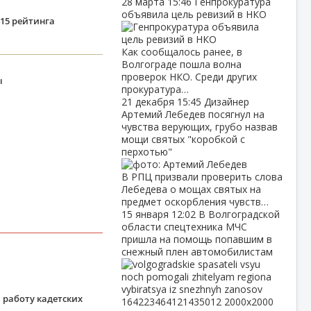
28 марта
15:46
Генпрокуратура
объявила цель ревизий в НКО
15 рейтинга
Как сообщалось ранее, в
Волгограде пошла волна
проверок НКО. Среди других
ы
прокуратура…
21 декабря
15:45
Дизайнер
Артемий Лебедев посягнул на
чувства верующих, грубо назвав
мощи святых "коробкой с
перхотью"
В РПЦ призвали проверить слова
Лебедева о мощах святых на
предмет оскорбления чувств…
15 января
12:02
В Волгоградской
области спецтехника МЧС
пришла на помощь попавшим в
снежный плен автомобилистам
 работу кадетских