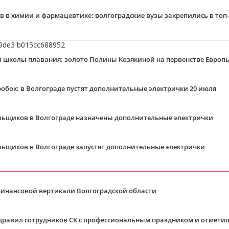
 в химии и фармацевтике: волгоградские вузы закрепились в топ‑
й школы плавания: золото Полины Козякиной на первенстве Европ
робок: в Волгограде пустят дополнительные электрички 20 июля
льщиков в Волгограде назначены дополнительные электрички
льщиков в Волгограде запустят дополнительные электрички
финансовой вертикали Волгоградской области
дравил сотрудников СК с профессиональным праздником и отметил