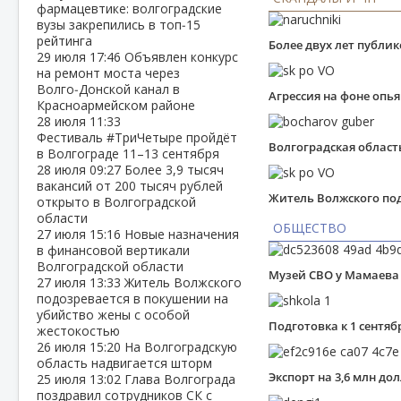
фармацевтике: волгоградские
вузы закрепились в топ‑15
рейтинга
Более двух лет публи
29 июля
17:46
Объявлен конкурс
на ремонт моста через
Волго‑Донской канал в
Агрессия на фоне опь
Красноармейском районе
28 июля
11:33
Фестиваль #ТриЧетыре пройдёт
Волгоградская област
в Волгограде 11–13 сентября
28 июля
09:27
Более 3,9 тысяч
вакансий от 200 тысяч рублей
Житель Волжского под
открыто в Волгоградской
области
ОБЩЕСТВО
27 июля
15:16
Новые назначения
в финансовой вертикали
Волгоградской области
Музей СВО у Мамаева
27 июля
13:33
Житель Волжского
подозревается в покушении на
убийство жены с особой
Подготовка к 1 сентя
жестокостью
26 июля
15:20
На Волгоградскую
область надвигается шторм
Экспорт на 3,6 млн д
25 июля
13:02
Глава Волгограда
поздравил сотрудников СК с