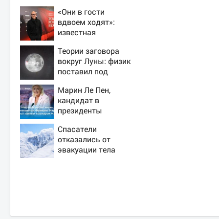
«Они в гости
вдвоем ходят»:
известная
журналистка
Теории заговора
подтвердила роман
вокруг Луны: физик
Бондарчука и
поставил под
Исаковой
сомнение снимки
Марин Ле Пен,
NASA
кандидат в
президенты
Франции:
Спасатели
биография, личная
отказались от
жизнь, как
эвакуации тела
относится к России
Натальи
и Украине, прогноз
Наговицыной с
на выборы
семитысячника
президента
Франции 2027,
последние новости