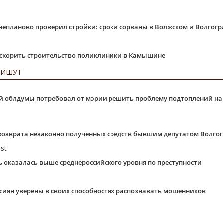
непланово проверил стройки: сроки сорваны в Волжском и Волгогр
ускорить строительство поликлиники в Камышине
ПИШУТ
ой облдумы потребовал от мэрии решить проблему подтоплений н
возврата незаконно полученных средств бывшим депутатом Волгог
ь оказалась выше среднероссийского уровня по преступности
иян уверены в своих способностях распознавать мошенников