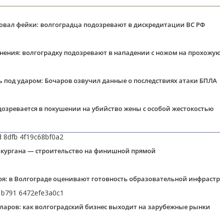
ковал фейки: волгоградца подозревают в дискредитации ВС РФ
янения: волгоградку подозревают в нападении с ножом на прохожу
ь под ударом: Бочаров озвучил данные о последствиях атаки БПЛА
озревается в покушении на убийство жены с особой жестокостью
 кургана — строительство на финишной прямой
бря: в Волгограде оценивают готовность образовательной инфраст
олларов: как волгоградский бизнес выходит на зарубежные рынки