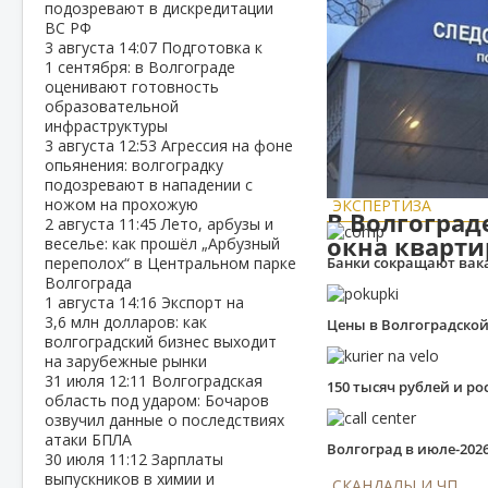
подозревают в дискредитации
ВС РФ
3 августа
14:07
Подготовка к
1 сентября: в Волгограде
оценивают готовность
образовательной
инфраструктуры
3 августа
12:53
Агрессия на фоне
опьянения: волгоградку
подозревают в нападении с
ножом на прохожую
ЭКСПЕРТИЗА
В Волгоград
2 августа
11:45
Лето, арбузы и
окна кварт
веселье: как прошёл „Арбузный
переполох“ в Центральном парке
Банки сокращают вака
Волгограда
1 августа
14:16
Экспорт на
3,6 млн долларов: как
Цены в Волгоградской
волгоградский бизнес выходит
на зарубежные рынки
31 июля
12:11
Волгоградская
150 тысяч рублей и р
область под ударом: Бочаров
озвучил данные о последствиях
атаки БПЛА
Волгоград в июле‑202
30 июля
11:12
Зарплаты
выпускников в химии и
СКАНДАЛЫ И ЧП