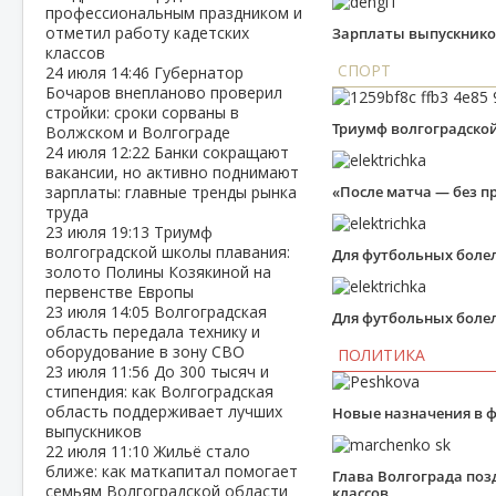
профессиональным праздником и
отметил работу кадетских
Зарплаты выпускников
классов
СПОРТ
24 июля
14:46
Губернатор
Бочаров внепланово проверил
стройки: сроки сорваны в
Триумф волгоградско
Волжском и Волгограде
24 июля
12:22
Банки сокращают
вакансии, но активно поднимают
зарплаты: главные тренды рынка
«После матча — без п
труда
23 июля
19:13
Триумф
волгоградской школы плавания:
Для футбольных боле
золото Полины Козякиной на
первенстве Европы
23 июля
14:05
Волгоградская
Для футбольных боле
область передала технику и
оборудование в зону СВО
ПОЛИТИКА
23 июля
11:56
До 300 тысяч и
стипендия: как Волгоградская
область поддерживает лучших
Новые назначения в 
выпускников
22 июля
11:10
Жильё стало
ближе: как маткапитал помогает
Глава Волгограда поз
семьям Волгоградской области
классов