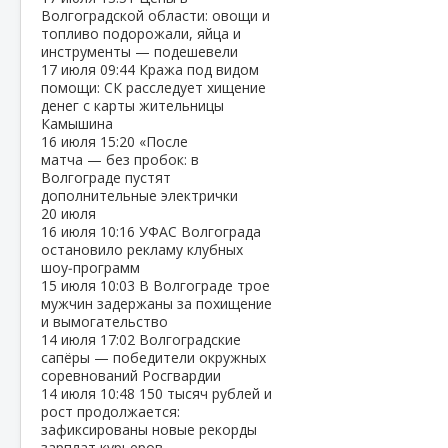
Волгоградской области: овощи и
топливо подорожали, яйца и
инструменты — подешевели
17 июля
09:44
Кража под видом
помощи: СК расследует хищение
денег с карты жительницы
Камышина
16 июля
15:20
«После
матча — без пробок: в
Волгограде пустят
дополнительные электрички
20 июля
16 июля
10:16
УФАС Волгограда
остановило рекламу клубных
шоу‑программ
15 июля
10:03
В Волгограде трое
мужчин задержаны за похищение
и вымогательство
14 июля
17:02
Волгоградские
сапёры — победители окружных
соревнований Росгвардии
14 июля
10:48
150 тысяч рублей и
рост продолжается:
зафиксированы новые рекорды
зарплат курьеров