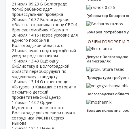
21 июля
09:23
В Волгограде
погиб ребёнок: идёт
процессуальная проверка
Губернатор Бочаров в
20 июля
16:37
Волгоградская
область отправила в зону СВО 4
бронеавтомобиля «Сармат»
Бочаров потребовал 
20 июля
14:15
Новое условие для
единого пособия в
О ЧЕМ ГОВОРЯТ И 
Волгоградской области: с
21 июля нужен подтверждённый
уход за родственником
Депутат Волгоградск
19 июля
13:43
Ещё одну
магистралях
библиотеку в Волгоградской
области переоборудуют по
модельному стандарту
Прокуратура требует 
18 июля
13:14
От квестов до
VR‑туров: в Камышине готовят к
открытию детский
Волгоградская област
просветительский центр
17 июля
14:02
Орден
Мужества — посмертно: в
Больше половины росс
Волгограде увековечили память
сотрудника УФСИН Сергея
Рыкова
17 июля
13:51
Цены в