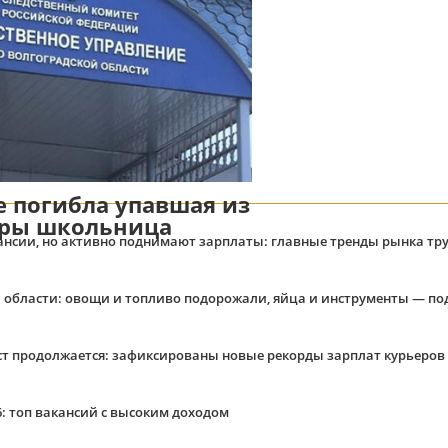
е погибла упавшая из
иры школьница
нсии, но активно поднимают зарплаты: главные тренды рынка тр
 области: овощи и топливо подорожали, яйца и инструменты — п
ост продолжается: зафиксированы новые рекорды зарплат курьеров
6: топ вакансий с высоким доходом