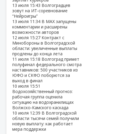
13 июля
15:43
Волгоградцев
зовут на ИТ‑соревнование
“Нейроигры”
13 июля
11:34
В МАХ запущены
комментарии и расширены
возможности авторов
12 июля
15:27
Контракт с
Минобороны в Волгоградской
области: увеличенные выплаты
продлены до конца лета
11 июля
15:18
Волгоград примет
полуфинал федерального смотра
наставников: 500 участников из
ЮФО и СКФО поборются за
выход в финал
10 июля
15:51
Водохозяйственный прогноз:
рабочая группа оценила
ситуацию на водохранилищах
Волжско‑Камского каскада
10 июля
12:39
В Волгоградской
области тысячи семей получили
новую выплату: как работает
мера поддержки