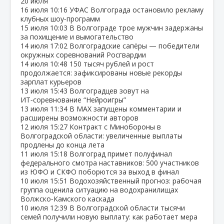
20 июля
16 июля
10:16
УФАС Волгограда остановило рекламу
клубных шоу‑программ
15 июля
10:03
В Волгограде трое мужчин задержаны
за похищение и вымогательство
14 июля
17:02
Волгоградские сапёры — победители
окружных соревнований Росгвардии
14 июля
10:48
150 тысяч рублей и рост
продолжается: зафиксированы новые рекорды
зарплат курьеров
13 июля
15:43
Волгоградцев зовут на
ИТ‑соревнование “Нейроигры”
13 июля
11:34
В МАХ запущены комментарии и
расширены возможности авторов
12 июля
15:27
Контракт с Минобороны в
Волгоградской области: увеличенные выплаты
продлены до конца лета
11 июля
15:18
Волгоград примет полуфинал
федерального смотра наставников: 500 участников
из ЮФО и СКФО поборются за выход в финал
10 июля
15:51
Водохозяйственный прогноз: рабочая
группа оценила ситуацию на водохранилищах
Волжско‑Камского каскада
10 июля
12:39
В Волгоградской области тысячи
семей получили новую выплату: как работает мера