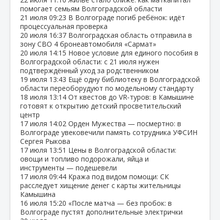
помогает семьям Волгоградской области
21 июля
09:23
В Волгограде погиб ребёнок: идёт
процессуальная проверка
20 июля
16:37
Волгоградская область отправила в
зону СВО 4 бронеавтомобиля «Сармат»
20 июля
14:15
Новое условие для единого пособия в
Волгоградской области: с 21 июля нужен
подтверждённый уход за родственником
19 июля
13:43
Ещё одну библиотеку в Волгоградской
области переоборудуют по модельному стандарту
18 июля
13:14
От квестов до VR‑туров: в Камышине
готовят к открытию детский просветительский
центр
17 июля
14:02
Орден Мужества — посмертно: в
Волгограде увековечили память сотрудника УФСИН
Сергея Рыкова
17 июля
13:51
Цены в Волгоградской области:
овощи и топливо подорожали, яйца и
инструменты — подешевели
17 июля
09:44
Кража под видом помощи: СК
расследует хищение денег с карты жительницы
Камышина
16 июля
15:20
«После матча — без пробок: в
Волгограде пустят дополнительные электрички