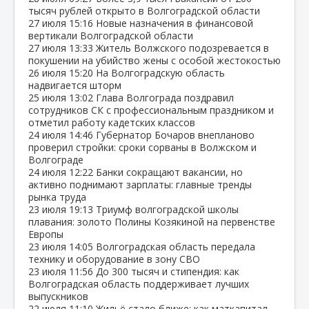
тысяч рублей открыто в Волгоградской области
27 июля
15:16
Новые назначения в финансовой
вертикали Волгоградской области
27 июля
13:33
Житель Волжского подозревается в
покушении на убийство жены с особой жестокостью
26 июля
15:20
На Волгоградскую область
надвигается шторм
25 июля
13:02
Глава Волгограда поздравил
сотрудников СК с профессиональным праздником и
отметил работу кадетских классов
24 июля
14:46
Губернатор Бочаров внепланово
проверил стройки: сроки сорваны в Волжском и
Волгограде
24 июля
12:22
Банки сокращают вакансии, но
активно поднимают зарплаты: главные тренды
рынка труда
23 июля
19:13
Триумф волгоградской школы
плавания: золото Полины Козякиной на первенстве
Европы
23 июля
14:05
Волгоградская область передала
технику и оборудование в зону СВО
23 июля
11:56
До 300 тысяч и стипендия: как
Волгоградская область поддерживает лучших
выпускников
22 июля
11:10
Жильё стало ближе: как маткапитал