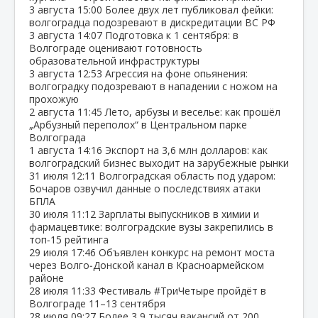
3 августа
15:00
Более двух лет публиковал фейки:
волгоградца подозревают в дискредитации ВС РФ
3 августа
14:07
Подготовка к 1 сентября: в
Волгограде оценивают готовность
образовательной инфраструктуры
3 августа
12:53
Агрессия на фоне опьянения:
волгоградку подозревают в нападении с ножом на
прохожую
2 августа
11:45
Лето, арбузы и веселье: как прошёл
„Арбузный переполох“ в Центральном парке
Волгограда
1 августа
14:16
Экспорт на 3,6 млн долларов: как
волгоградский бизнес выходит на зарубежные рынки
31 июля
12:11
Волгоградская область под ударом:
Бочаров озвучил данные о последствиях атаки
БПЛА
30 июля
11:12
Зарплаты выпускников в химии и
фармацевтике: волгоградские вузы закрепились в
топ‑15 рейтинга
29 июля
17:46
Объявлен конкурс на ремонт моста
через Волго‑Донской канал в Красноармейском
районе
28 июля
11:33
Фестиваль #ТриЧетыре пройдёт в
Волгограде 11–13 сентября
28 июля
09:27
Более 3,9 тысяч вакансий от 200