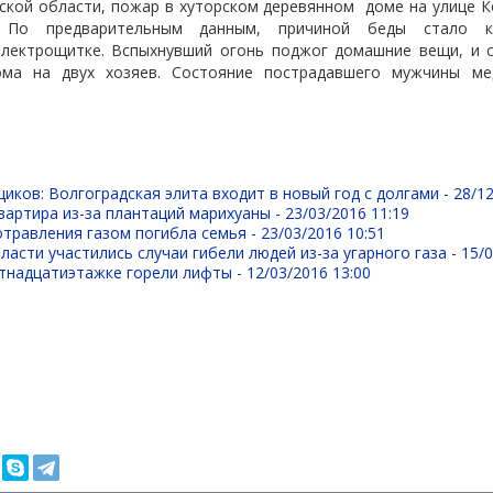
дской области, пожар в хуторском деревянном
доме на улице 
 По предварительным данным, причиной беды стало к
электрощитке. Вспыхнувший огонь поджог домашние вещи, и 
ома на двух хозяев. Состояние пострадавшего мужчины ме
.
иков: Волгоградская элита входит в новый год с долгами -
28/12
вартира из-за плантаций марихуаны -
23/03/2016 11:19
травления газом погибла семья -
23/03/2016 10:51
ласти участились случаи гибели людей из-за угарного газа -
15/0
стнадцатиэтажке горели лифты -
12/03/2016 13:00