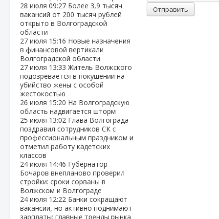
28 июля
09:27
Более 3,9 тысяч
Отправить
вакансий от 200 тысяч рублей
открыто в Волгоградской
области
27 июля
15:16
Новые назначения
в финансовой вертикали
Волгоградской области
27 июля
13:33
Житель Волжского
подозревается в покушении на
убийство жены с особой
жестокостью
26 июля
15:20
На Волгоградскую
область надвигается шторм
25 июля
13:02
Глава Волгограда
поздравил сотрудников СК с
профессиональным праздником и
отметил работу кадетских
классов
24 июля
14:46
Губернатор
Бочаров внепланово проверил
стройки: сроки сорваны в
Волжском и Волгограде
24 июля
12:22
Банки сокращают
вакансии, но активно поднимают
зарплаты: главные тренды рынка