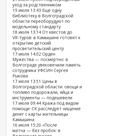
уход за родственником
19 июля
13:43
Ещё одну
библиотеку в Волгоградской
области переоборудуют по
модельному стандарту
18 июля
13:14
От квестов до
VR‑туров: в Камышине готовят к
открытию детский
просветительский центр
17 июля
14:02
Орден
Мужества — посмертно: в
Волгограде увековечили память
сотрудника УФСИН Сергея
Рыкова
17 июля
13:51
Цены в
Волгоградской области: овощи и
топливо подорожали, яйца и
инструменты — подешевели
17 июля
09:44
Кража под видом
помощи: СК расследует хищение
денег с карты жительницы
Камышина
16 июля
15:20
«После
матча — без пробок: в
Волгограде пустят