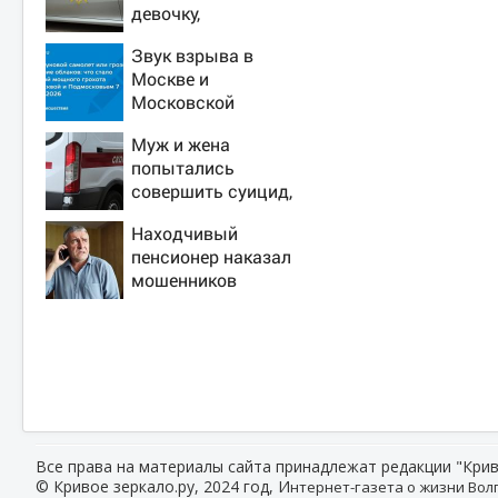
девочку,
ворвавшись в
Звук взрыва в
квартиру
Москве и
Московской
области 7 августа
Муж и жена
2026 года: Причины,
попытались
источник, откуда
совершить суицид,
был громкий хлопок
предупредив
Находчивый
оперативные
пенсионер наказал
службы
мошенников
изощренным
способом
Все права на материалы сайта принадлежат редакции "Крив
© Кривое зеркало.ру, 2024 год, И
нтернет-газета о жизни Волг