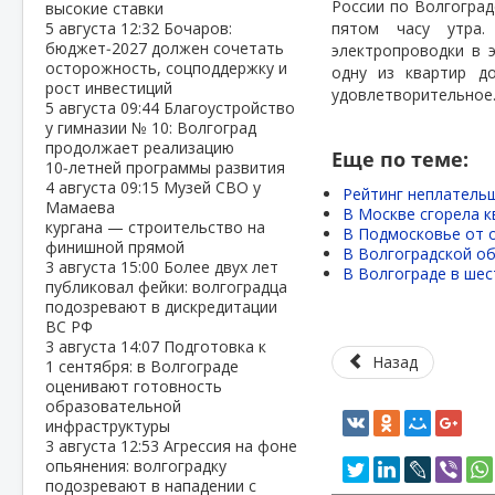
России по Волгогра
высокие ставки
5 августа
12:32
Бочаров:
пятом часу утра.
бюджет‑2027 должен сочетать
электропроводки в 
осторожность, соцподдержку и
одну из квартир д
рост инвестиций
удовлетворительное
5 августа
09:44
Благоустройство
у гимназии № 10: Волгоград
продолжает реализацию
Еще по теме:
10‑летней программы развития
4 августа
09:15
Музей СВО у
Рейтинг неплательщ
Мамаева
В Москве сгорела к
кургана — строительство на
В Подмосковье от о
финишной прямой
В Волгоградской об
3 августа
15:00
Более двух лет
В Волгограде в ше
публиковал фейки: волгоградца
подозревают в дискредитации
ВС РФ
3 августа
14:07
Подготовка к
Назад
1 сентября: в Волгограде
оценивают готовность
образовательной
инфраструктуры
3 августа
12:53
Агрессия на фоне
опьянения: волгоградку
подозревают в нападении с