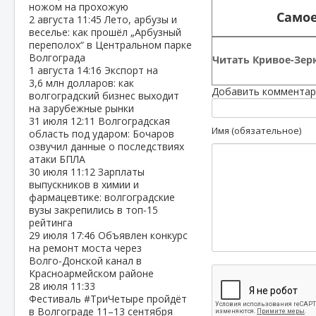
ножом на прохожую
Самое
2 августа
11:45
Лето, арбузы и
веселье: как прошёл „Арбузный
переполох“ в Центральном парке
Волгограда
Читать Кривое-Зерк
1 августа
14:16
Экспорт на
3,6 млн долларов: как
Добавить комментар
волгоградский бизнес выходит
на зарубежные рынки
31 июля
12:11
Волгоградская
Имя (обязательное)
область под ударом: Бочаров
озвучил данные о последствиях
атаки БПЛА
30 июля
11:12
Зарплаты
выпускников в химии и
фармацевтике: волгоградские
вузы закрепились в топ‑15
рейтинга
29 июля
17:46
Объявлен конкурс
на ремонт моста через
Волго‑Донской канал в
Красноармейском районе
28 июля
11:33
Фестиваль #ТриЧетыре пройдёт
в Волгограде 11–13 сентября