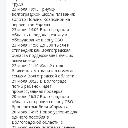
труда
23 июля
19:13
Триумф
волгоградской школы плавания:
золото Полины Козякиной на
первенстве Европы
23 июля
14:05
Волгоградская
область передала технику и
оборудование в зону СВО
23 июля
11:56
До 300 тысяч и
стипендия: как Волгоградская
область поддерживает лучших
выпускников
22 июля
11:10
Жильё стало
ближе: как маткапитал помогает
семьям Волгоградской области
21 июля
09:23
В Волгограде
погиб ребёнок: идёт
процессуальная проверка
20 июля
16:37
Волгоградская
область отправила в зону СВО 4
бронеавтомобиля «Сармат»
20 июля
14:15
Новое условие для
единого пособия в
Волгоградской области: с
21 июля нужен подтверждённый