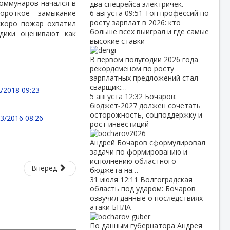
Коммунаров начался в
два спецрейса электричек.
ороткое замыкание
6 августа
09:51
Топ профессий по
росту зарплат в 2026: кто
скоро пожар охватил
больше всех выиграл и где самые
дики оценивают как
высокие ставки
В первом полугодии 2026 года
рекордсменом по росту
зарплатных предложений стал
сварщик:…
/2018 09:23
5 августа
12:32
Бочаров:
бюджет‑2027 должен сочетать
осторожность, соцподдержку и
3/2016 08:26
рост инвестиций
Андрей Бочаров сформулировал
задачи по формированию и
исполнению областного
Вперед
бюджета на…
31 июля
12:11
Волгоградская
область под ударом: Бочаров
озвучил данные о последствиях
атаки БПЛА
По данным губернатора Андрея