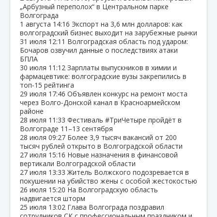
„Арбузный переполох“ в Центральном парке
Волгограда
1 августа
14:16
Экспорт на 3,6 млн долларов: как
волгоградский бизнес выходит на зарубежные рынки
31 июля
12:11
Волгоградская область под ударом:
Бочаров озвучил данные о последствиях атаки
БПЛА
30 июля
11:12
Зарплаты выпускников в химии и
фармацевтике: волгоградские вузы закрепились в
топ‑15 рейтинга
29 июля
17:46
Объявлен конкурс на ремонт моста
через Волго‑Донской канал в Красноармейском
районе
28 июля
11:33
Фестиваль #ТриЧетыре пройдёт в
Волгограде 11–13 сентября
28 июля
09:27
Более 3,9 тысяч вакансий от 200
тысяч рублей открыто в Волгоградской области
27 июля
15:16
Новые назначения в финансовой
вертикали Волгоградской области
27 июля
13:33
Житель Волжского подозревается в
покушении на убийство жены с особой жестокостью
26 июля
15:20
На Волгоградскую область
надвигается шторм
25 июля
13:02
Глава Волгограда поздравил
сотрудников СК с профессиональным праздником и