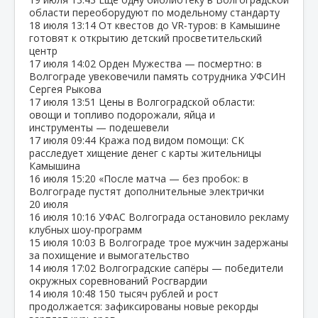
области переоборудуют по модельному стандарту
18 июля
13:14
От квестов до VR‑туров: в Камышине
готовят к открытию детский просветительский
центр
17 июля
14:02
Орден Мужества — посмертно: в
Волгограде увековечили память сотрудника УФСИН
Сергея Рыкова
17 июля
13:51
Цены в Волгоградской области:
овощи и топливо подорожали, яйца и
инструменты — подешевели
17 июля
09:44
Кража под видом помощи: СК
расследует хищение денег с карты жительницы
Камышина
16 июля
15:20
«После матча — без пробок: в
Волгограде пустят дополнительные электрички
20 июля
16 июля
10:16
УФАС Волгограда остановило рекламу
клубных шоу‑программ
15 июля
10:03
В Волгограде трое мужчин задержаны
за похищение и вымогательство
14 июля
17:02
Волгоградские сапёры — победители
окружных соревнований Росгвардии
14 июля
10:48
150 тысяч рублей и рост
продолжается: зафиксированы новые рекорды