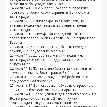
отметил работу кадетских классов
24 июля
14:46
Губернатор Бочаров внепланово
проверил стройки: сроки сорваны в Волжском и
Волгограде
24 июля
12:22
Банки сокращают вакансии, но
активно поднимают зарплаты: главные тренды
рынка труда
23 июля
19:13
Триумф волгоградской школы
плавания: золото Полины Козякиной на первенстве
Европы
23 июля
14:05
Волгоградская область передала
технику и оборудование в зону СВО
23 июля
11:56
До 300 тысяч и стипендия: как
Волгоградская область поддерживает лучших
выпускников
22 июля
11:10
Жильё стало ближе: как маткапитал
помогает семьям Волгоградской области
21 июля
09:23
В Волгограде погиб ребёнок: идёт
процессуальная проверка
20 июля
16:37
Волгоградская область отправила в
зону СВО 4 бронеавтомобиля «Сармат»
20 июля
14:15
Новое условие для единого пособия в
Волгоградской области: с 21 июля нужен
подтверждённый уход за родственником
19 июля
13:43
Ещё одну библиотеку в Волгоградской