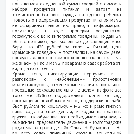
повышением ежедневной суммы средней стоимости
набора продуктов питания и затрат на
хозяйственно-бытовые нужды на одного ребенка.
Новость о подорожавших продуктах питания мамы
не оспаривают, напротив, приводят информацию,
полученную в ходе проверки результатов
госзакупок, о цене килограмма говядины. По данным
общественников, для маленьких детсадовцев мясо
берут по 420 рублей за кило: – Считай, цена
мраморной говядины. А поставляют, на самом деле,
продукты далеко не самого хорошего качества – мы
же знаем, у нас и мамы поварами в садах работают,
видят, что готовят.
Кроме того, пикетирующие вернулись и к
разговорам о «наболевшем»: приостановке
молочных кухонь, отмене компенсаций за школьные
проездные, сокращению льгот. В целом, на фоне все
того же 35%-го подорожания платы за сад,
прекращение подобных мер соц. поддержки неслабо
бьет рублем по кошельку. – Мы же и ремонтируем
наши сады на свои деньги, и ходим на платные
кружки, и к обучению все необходимое закупаем, –
объясняет председатель движения «Волгоградские
родители за права детей» Ольга Чебуракова, – Не
во всех садах приличный уровень дошкольной