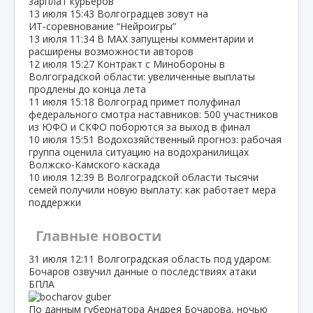
зарплат курьеров
13 июля
15:43
Волгоградцев зовут на
ИТ‑соревнование “Нейроигры”
13 июля
11:34
В МАХ запущены комментарии и
расширены возможности авторов
12 июля
15:27
Контракт с Минобороны в
Волгоградской области: увеличенные выплаты
продлены до конца лета
11 июля
15:18
Волгоград примет полуфинал
федерального смотра наставников: 500 участников
из ЮФО и СКФО поборются за выход в финал
10 июля
15:51
Водохозяйственный прогноз: рабочая
группа оценила ситуацию на водохранилищах
Волжско‑Камского каскада
10 июля
12:39
В Волгоградской области тысячи
семей получили новую выплату: как работает мера
поддержки
Главные новости
31 июля
12:11
Волгоградская область под ударом:
Бочаров озвучил данные о последствиях атаки
БПЛА
По данным губернатора Андрея Бочарова, ночью