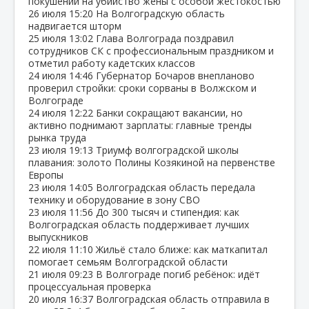
покушении на убийство жены с особой жестокостью
26 июля
15:20
На Волгоградскую область
надвигается шторм
25 июля
13:02
Глава Волгограда поздравил
сотрудников СК с профессиональным праздником и
отметил работу кадетских классов
24 июля
14:46
Губернатор Бочаров внепланово
проверил стройки: сроки сорваны в Волжском и
Волгограде
24 июля
12:22
Банки сокращают вакансии, но
активно поднимают зарплаты: главные тренды
рынка труда
23 июля
19:13
Триумф волгоградской школы
плавания: золото Полины Козякиной на первенстве
Европы
23 июля
14:05
Волгоградская область передала
технику и оборудование в зону СВО
23 июля
11:56
До 300 тысяч и стипендия: как
Волгоградская область поддерживает лучших
выпускников
22 июля
11:10
Жильё стало ближе: как маткапитал
помогает семьям Волгоградской области
21 июля
09:23
В Волгограде погиб ребёнок: идёт
процессуальная проверка
20 июля
16:37
Волгоградская область отправила в