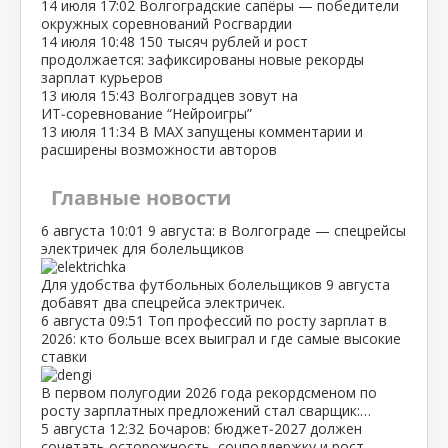
14 июля
17:02
Волгоградские сапёры — победители
окружных соревнований Росгвардии
14 июля
10:48
150 тысяч рублей и рост
продолжается: зафиксированы новые рекорды
зарплат курьеров
13 июля
15:43
Волгоградцев зовут на
ИТ‑соревнование “Нейроигры”
13 июля
11:34
В МАХ запущены комментарии и
расширены возможности авторов
Главные новости
6 августа
10:01
9 августа: в Волгограде — спецрейсы
электричек для болельщиков
Для удобства футбольных болельщиков 9 августа
добавят два спецрейса электричек.
6 августа
09:51
Топ профессий по росту зарплат в
2026: кто больше всех выиграл и где самые высокие
ставки
В первом полугодии 2026 года рекордсменом по
росту зарплатных предложений стал сварщик:…
5 августа
12:32
Бочаров: бюджет‑2027 должен
сочетать осторожность, соцподдержку и рост