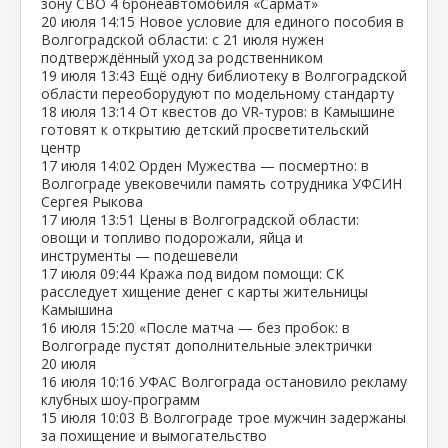
зону СВО 4 бронеавтомобиля «Сармат»
20 июля
14:15
Новое условие для единого пособия в
Волгоградской области: с 21 июля нужен
подтверждённый уход за родственником
19 июля
13:43
Ещё одну библиотеку в Волгоградской
области переоборудуют по модельному стандарту
18 июля
13:14
От квестов до VR‑туров: в Камышине
готовят к открытию детский просветительский
центр
17 июля
14:02
Орден Мужества — посмертно: в
Волгограде увековечили память сотрудника УФСИН
Сергея Рыкова
17 июля
13:51
Цены в Волгоградской области:
овощи и топливо подорожали, яйца и
инструменты — подешевели
17 июля
09:44
Кража под видом помощи: СК
расследует хищение денег с карты жительницы
Камышина
16 июля
15:20
«После матча — без пробок: в
Волгограде пустят дополнительные электрички
20 июля
16 июля
10:16
УФАС Волгограда остановило рекламу
клубных шоу‑программ
15 июля
10:03
В Волгограде трое мужчин задержаны
за похищение и вымогательство