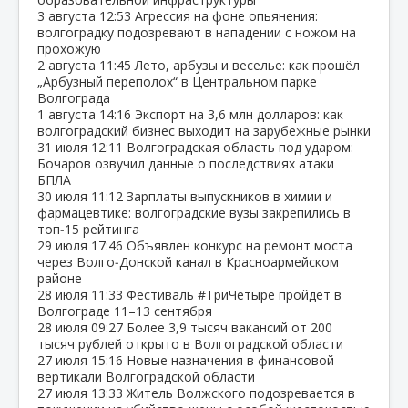
3 августа
12:53
Агрессия на фоне опьянения:
волгоградку подозревают в нападении с ножом на
прохожую
2 августа
11:45
Лето, арбузы и веселье: как прошёл
„Арбузный переполох“ в Центральном парке
Волгограда
1 августа
14:16
Экспорт на 3,6 млн долларов: как
волгоградский бизнес выходит на зарубежные рынки
31 июля
12:11
Волгоградская область под ударом:
Бочаров озвучил данные о последствиях атаки
БПЛА
30 июля
11:12
Зарплаты выпускников в химии и
фармацевтике: волгоградские вузы закрепились в
топ‑15 рейтинга
29 июля
17:46
Объявлен конкурс на ремонт моста
через Волго‑Донской канал в Красноармейском
районе
28 июля
11:33
Фестиваль #ТриЧетыре пройдёт в
Волгограде 11–13 сентября
28 июля
09:27
Более 3,9 тысяч вакансий от 200
тысяч рублей открыто в Волгоградской области
27 июля
15:16
Новые назначения в финансовой
вертикали Волгоградской области
27 июля
13:33
Житель Волжского подозревается в