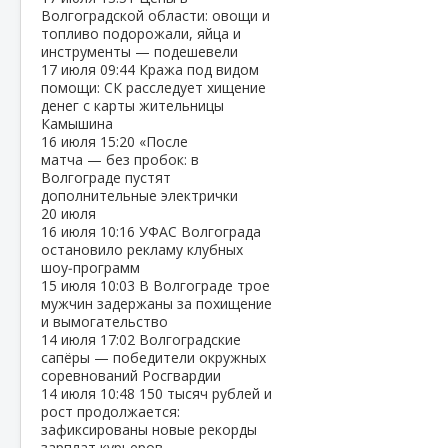
Волгоградской области: овощи и
топливо подорожали, яйца и
инструменты — подешевели
17 июля
09:44
Кража под видом
помощи: СК расследует хищение
денег с карты жительницы
Камышина
16 июля
15:20
«После
матча — без пробок: в
Волгограде пустят
дополнительные электрички
20 июля
16 июля
10:16
УФАС Волгограда
остановило рекламу клубных
шоу‑программ
15 июля
10:03
В Волгограде трое
мужчин задержаны за похищение
и вымогательство
14 июля
17:02
Волгоградские
сапёры — победители окружных
соревнований Росгвардии
14 июля
10:48
150 тысяч рублей и
рост продолжается:
зафиксированы новые рекорды
зарплат курьеров