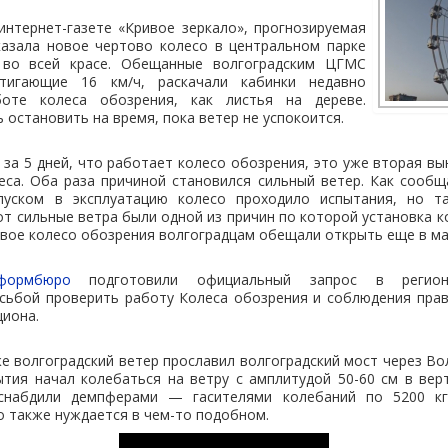
интернет-газете «Кривое зеркало», прогнозируемая
казала новое чертово колесо в центральном парке
 во всей красе. Обещанные волгоградским ЦГМС
тигающие 16 км/ч, раскачали кабинки недавно
оте колеса обозрения, как листья на дереве.
 остановить на время, пока ветер не успокоится.
 за 5 дней, что работает колесо обозрения, это уже вторая в
еса. Оба раза причиной становился сильный ветер. Как сообщ
 пуском в эксплуатацию колесо проходило испытания, но т
т сильные ветра были одной из причин по которой установка к
вое колесо обозрения волгоградцам обещали открыть еще в ма
формбюро
подготовили официальный запрос в региона
осьбой проверить работу Колеса обозрения и соблюдения прав
циона.
е волгоградский ветер прославил волгоградский мост через Вол
тия начал колебаться на ветру с амплитудой 50-60 см в вер
снабдили демпферами — гасителями колебаний по 5200 к
о также нуждается в чем-то подобном.