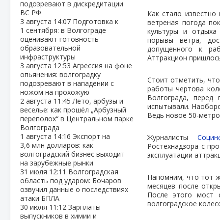
подозревают в дискредитации
ВС РФ
Как стало известно 
3 августа
14:07
Подготовка к
ветреная погода по
1 сентября: в Волгограде
культуры и отдыха
оценивают готовность
порывы ветра, дос
образовательной
допущенного к раб
инфраструктуры
Аттракцион пришлось
3 августа
12:53
Агрессия на фоне
опьянения: волгоградку
Стоит отметить, что
подозревают в нападении с
работы чертова кол
ножом на прохожую
Волгограда, перед
2 августа
11:45
Лето, арбузы и
испытывали. Наоборо
веселье: как прошёл „Арбузный
Ведь новое 50-метро
переполох“ в Центральном парке
Волгограда
1 августа
14:16
Экспорт на
Журналисты
Социн
3,6 млн долларов: как
Ростехнадзора с пр
волгоградский бизнес выходит
эксплуатации аттрак
на зарубежные рынки
31 июля
12:11
Волгоградская
Напомним, что тот ж
область под ударом: Бочаров
месяцев после откры
озвучил данные о последствиях
После этого мост 
атаки БПЛА
волгоградское колес
30 июля
11:12
Зарплаты
выпускников в химии и