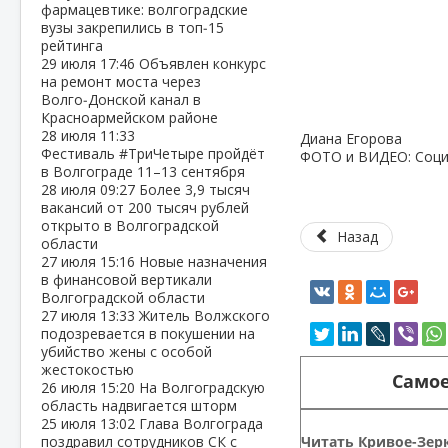
фармацевтике: волгоградские
вузы закрепились в топ‑15
рейтинга
29 июля
17:46
Объявлен конкурс
на ремонт моста через
Волго‑Донской канал в
Красноармейском районе
28 июля
11:33
Диана Егорова
Фестиваль #ТриЧетыре пройдёт
ФОТО и ВИДЕО: Соц
в Волгограде 11–13 сентября
28 июля
09:27
Более 3,9 тысяч
вакансий от 200 тысяч рублей
открыто в Волгоградской
Назад
области
27 июля
15:16
Новые назначения
в финансовой вертикали
Волгоградской области
27 июля
13:33
Житель Волжского
подозревается в покушении на
убийство жены с особой
жестокостью
Самое
26 июля
15:20
На Волгоградскую
область надвигается шторм
25 июля
13:02
Глава Волгограда
Читать Кривое-Зерк
поздравил сотрудников СК с