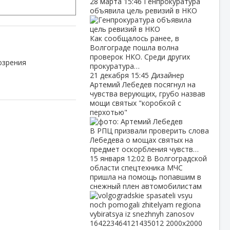
28 марта
15:46
Генпрокуратура
объявила цель ревизий в НКО
Как сообщалось ранее, в
Волгограде пошла волна
проверок НКО. Среди других
озрения
прокуратура…
21 декабря
15:45
Дизайнер
Артемий Лебедев посягнул на
чувства верующих, грубо назвав
мощи святых "коробкой с
перхотью"
В РПЦ призвали проверить слова
Лебедева о мощах святых на
предмет оскорбления чувств…
15 января
12:02
В Волгоградской
области спецтехника МЧС
пришла на помощь попавшим в
снежный плен автомобилистам