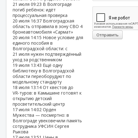
21 июля
09:23
В Волгограде
погиб ребёнок: идёт
процессуальная проверка
20 июля
16:37
Волгоградская
область отправила в зону СВО 4
бронеавтомобиля «Сармат»
Отправить
20 июля
14:15
Новое условие для
единого пособия в
Волгоградской области: с
21 июля нужен подтверждённый
уход за родственником
19 июля
13:43
Ещё одну
библиотеку в Волгоградской
области переоборудуют по
модельному стандарту
18 июля
13:14
От квестов до
VR‑туров: в Камышине готовят к
открытию детский
просветительский центр
17 июля
14:02
Орден
Мужества — посмертно: в
Волгограде увековечили память
сотрудника УФСИН Сергея
Рыкова
17 июля
13:51
Цены в