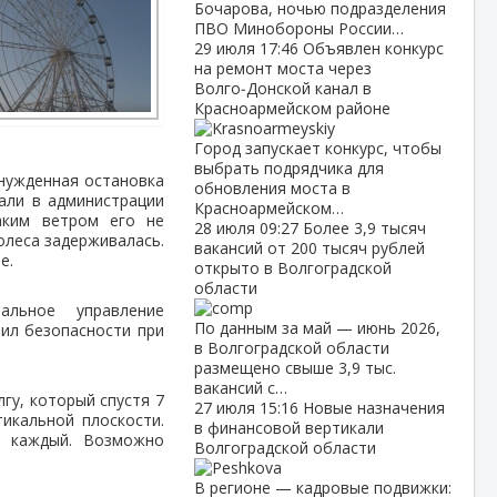
Бочарова, ночью подразделения
ПВО Минобороны России…
29 июля
17:46
Объявлен конкурс
на ремонт моста через
Волго‑Донской канал в
Красноармейском районе
Город запускает конкурс, чтобы
выбрать подрядчика для
ынужденная остановка
обновления моста в
али в администрации
Красноармейском…
аким ветром его не
28 июля
09:27
Более 3,9 тысяч
олеса задерживалась.
вакансий от 200 тысяч рублей
е.
открыто в Волгоградской
области
льное управление
По данным за май — июнь 2026,
ил безопасности при
в Волгоградской области
размещено свыше 3,9 тыс.
вакансий с…
гу, который спустя 7
27 июля
15:16
Новые назначения
тикальной плоскости.
в финансовой вертикали
г каждый. Возможно
Волгоградской области
В регионе — кадровые подвижки: