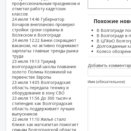
профессиональным праздником и
отметил работу кадетских
классов
24 июля
14:46
Губернатор
Похожие нов
Бочаров внепланово проверил
стройки: сроки сорваны в
В Волгограде по
Волжском и Волгограде
В Волгограде в 
24 июля
12:22
Банки сокращают
В ЦПКиО Волгогр
вакансии, но активно поднимают
Долгожданные ка
зарплаты: главные тренды рынка
Колесо обозрени
труда
23 июля
19:13
Триумф
Добавить комментар
волгоградской школы плавания:
золото Полины Козякиной на
первенстве Европы
Имя (обязательное)
23 июля
14:05
Волгоградская
область передала технику и
оборудование в зону СВО
23 июля
11:56
До 300 тысяч и
стипендия: как Волгоградская
область поддерживает лучших
выпускников
22 июля
11:10
Жильё стало
ближе: как маткапитал помогает
семьям Волгоградской области