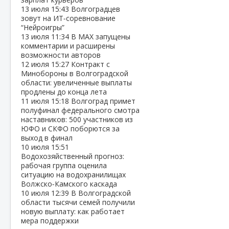
13 июля
15:43
Волгоградцев
зовут на ИТ‑соревнование
“Нейроигры”
13 июля
11:34
В МАХ запущены
комментарии и расширены
возможности авторов
12 июля
15:27
Контракт с
Минобороны в Волгоградской
области: увеличенные выплаты
продлены до конца лета
11 июля
15:18
Волгоград примет
полуфинал федерального смотра
наставников: 500 участников из
ЮФО и СКФО поборются за
выход в финал
10 июля
15:51
Водохозяйственный прогноз:
рабочая группа оценила
ситуацию на водохранилищах
Волжско‑Камского каскада
10 июля
12:39
В Волгоградской
области тысячи семей получили
новую выплату: как работает
мера поддержки