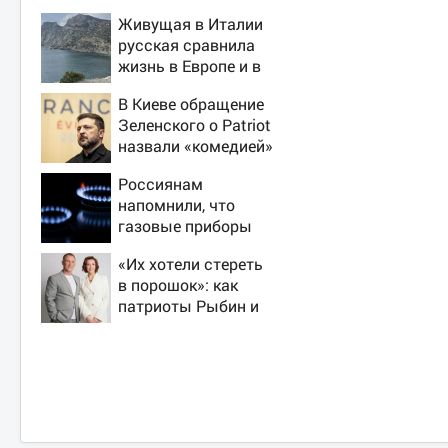
Живущая в Италии
русская сравнила
жизнь в Европе и в
Крыму
В Киеве обращение
Зеленского о Patriot
назвали «комедией»
Россиянам
напомнили, что
газовые приборы
нельзя
«Их хотели стереть
ремонтировать
в порошок»: как
самостоятельно
патриоты Рыбин и
Сенчукова бросили
вызов «гнилому
шоу-бизу»