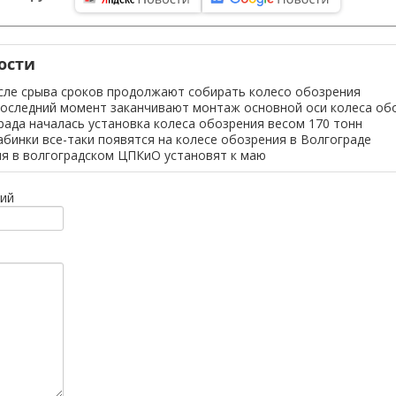
ости
сле срыва сроков продолжают собирать колесо обозрения
последний момент заканчивают монтаж основной оси колеса об
ада началась установка колеса обозрения весом 170 тонн
бинки все-таки появятся на колесе обозрения в Волгограде
я в волгоградском ЦПКиО установят к маю
ий