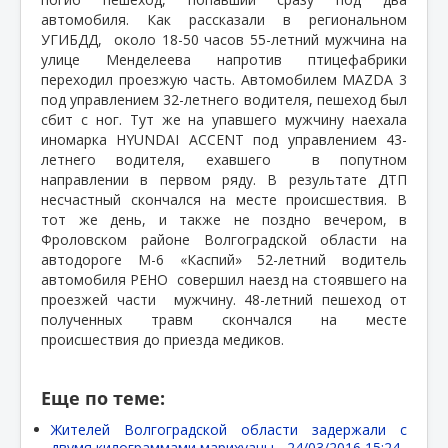
автомобиля. Как рассказали в региональном
УГИБДД,
около 18-50 часов 55-летний мужчина на
улице Менделеева напротив птицефабрики
переходил проезжую часть. Автомобилем MAZDA 3
под управлением 32-летнего водителя, пешеход был
сбит с ног. Тут же на упавшего мужчину наехала
иномарка HYUNDAI ACCENT под управлением 43-
летнего водителя, ехавшего
в попутном
направлении в первом ряду. В результате ДТП
несчастный скончался на месте происшествия. В
тот же день, и также не поздно вечером, в
Фроловском районе Волгоградской области на
автодороге М-6 «Каспий» 52-летний водитель
автомобиля РЕНО
совершил наезд на стоявшего на
проезжей части
мужчину. 48-летний пешеход от
полученных травм скончался на месте
происшествия до приезда медиков.
Еще по теме:
Жителей Волгоградской области задержали с
двумя килограммами марихуаны -
24/03/2016 15:24