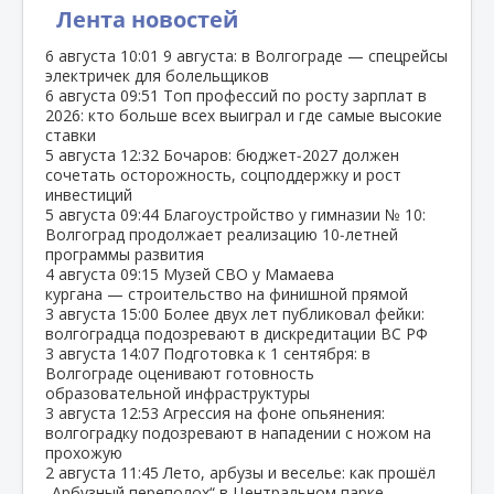
Лента новостей
6 августа
10:01
9 августа: в Волгограде — спецрейсы
электричек для болельщиков
6 августа
09:51
Топ профессий по росту зарплат в
2026: кто больше всех выиграл и где самые высокие
ставки
5 августа
12:32
Бочаров: бюджет‑2027 должен
сочетать осторожность, соцподдержку и рост
инвестиций
5 августа
09:44
Благоустройство у гимназии № 10:
Волгоград продолжает реализацию 10‑летней
программы развития
4 августа
09:15
Музей СВО у Мамаева
кургана — строительство на финишной прямой
3 августа
15:00
Более двух лет публиковал фейки:
волгоградца подозревают в дискредитации ВС РФ
3 августа
14:07
Подготовка к 1 сентября: в
Волгограде оценивают готовность
образовательной инфраструктуры
3 августа
12:53
Агрессия на фоне опьянения:
волгоградку подозревают в нападении с ножом на
прохожую
2 августа
11:45
Лето, арбузы и веселье: как прошёл
„Арбузный переполох“ в Центральном парке