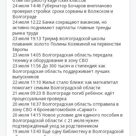
отметил работу кадетских классов
24 июля
14:46
Губернатор Бочаров внепланово
проверил стройки: сроки сорваны в Волжском и
Волгограде
24 июля
12:22
Банки сокращают вакансии, но
активно поднимают зарплаты: главные тренды
рынка труда
23 июля
19:13
Триумф волгоградской школы
плавания: золото Полины Козякиной на первенстве
Европы
23 июля
14:05
Волгоградская область передала
технику и оборудование в зону СВО
23 июля
11:56
До 300 тысяч и стипендия: как
Волгоградская область поддерживает лучших
выпускников
22 июля
11:10
Жильё стало ближе: как маткапитал
помогает семьям Волгоградской области
21 июля
09:23
В Волгограде погиб ребёнок: идёт
процессуальная проверка
20 июля
16:37
Волгоградская область отправила в
зону СВО 4 бронеавтомобиля «Сармат»
20 июля
14:15
Новое условие для единого пособия в
Волгоградской области: с 21 июля нужен
подтверждённый уход за родственником
19 июля
13:43
Ещё одну библиотеку в Волгоградской