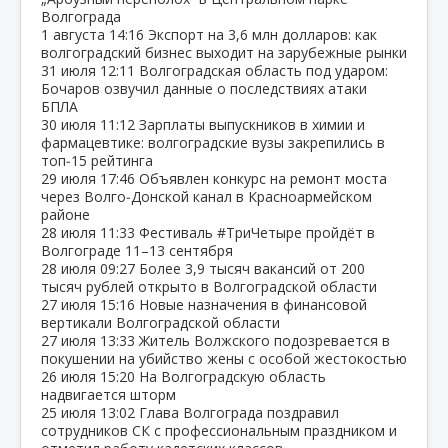
Волгограда
1 августа
14:16
Экспорт на 3,6 млн долларов: как
волгоградский бизнес выходит на зарубежные рынки
31 июля
12:11
Волгоградская область под ударом:
Бочаров озвучил данные о последствиях атаки
БПЛА
30 июля
11:12
Зарплаты выпускников в химии и
фармацевтике: волгоградские вузы закрепились в
топ‑15 рейтинга
29 июля
17:46
Объявлен конкурс на ремонт моста
через Волго‑Донской канал в Красноармейском
районе
28 июля
11:33
Фестиваль #ТриЧетыре пройдёт в
Волгограде 11–13 сентября
28 июля
09:27
Более 3,9 тысяч вакансий от 200
тысяч рублей открыто в Волгоградской области
27 июля
15:16
Новые назначения в финансовой
вертикали Волгоградской области
27 июля
13:33
Житель Волжского подозревается в
покушении на убийство жены с особой жестокостью
26 июля
15:20
На Волгоградскую область
надвигается шторм
25 июля
13:02
Глава Волгограда поздравил
сотрудников СК с профессиональным праздником и