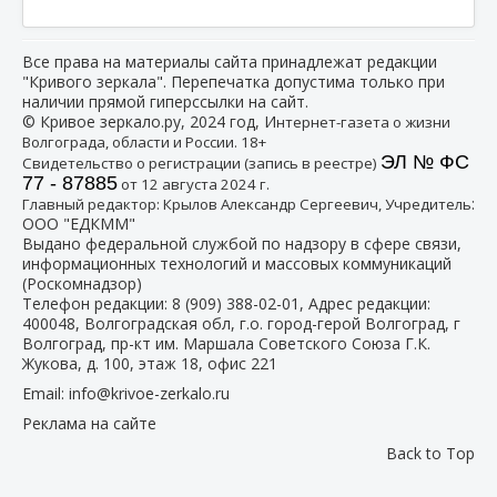
Все права на материалы сайта принадлежат редакции
"Кривого зеркала". Перепечатка допустима только при
наличии прямой гиперссылки на сайт.
© Кривое зеркало.ру, 2024 год, И
нтернет-газета о жизни
Волгограда, области и России. 18+
ЭЛ № ФС
Свидетельство о регистрации (запись в реестре)
77 - 87885
от 12 августа 2024 г.
:
Главный редактор: Крылов Александр Сергеевич, Учредитель
ООО "ЕДКММ"
Выдано федеральной службой по надзору в сфере связи,
информационных технологий и массовых коммуникаций
(Роскомнадзор)
Телефон редакции:
8 (909) 388-02-01
, Адрес редакции:
400048, Волгоградская обл, г.о. город-герой Волгоград, г
Волгоград, пр-кт им. Маршала Советского Союза Г.К.
Жукова, д. 100, этаж 18, офис 221
Email:
info@krivoe-zerkalo.ru
Реклама на сайте
Back to Top