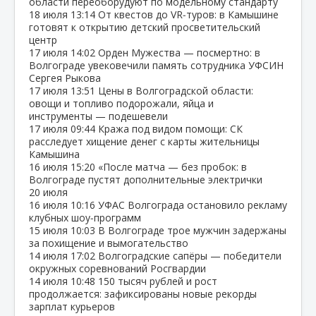
области переоборудуют по модельному стандарту
18 июля
13:14
От квестов до VR‑туров: в Камышине
готовят к открытию детский просветительский
центр
17 июля
14:02
Орден Мужества — посмертно: в
Волгограде увековечили память сотрудника УФСИН
Сергея Рыкова
17 июля
13:51
Цены в Волгоградской области:
овощи и топливо подорожали, яйца и
инструменты — подешевели
17 июля
09:44
Кража под видом помощи: СК
расследует хищение денег с карты жительницы
Камышина
16 июля
15:20
«После матча — без пробок: в
Волгограде пустят дополнительные электрички
20 июля
16 июля
10:16
УФАС Волгограда остановило рекламу
клубных шоу‑программ
15 июля
10:03
В Волгограде трое мужчин задержаны
за похищение и вымогательство
14 июля
17:02
Волгоградские сапёры — победители
окружных соревнований Росгвардии
14 июля
10:48
150 тысяч рублей и рост
продолжается: зафиксированы новые рекорды
зарплат курьеров