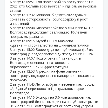
6 августа
09:51
Топ профессий по росту зарплат в
2026: кто больше всех выиграл и где самые высокие
ставки
5 августа
12:32
Бочаров: бюджет‑2027 должен
сочетать осторожность, соцподдержку и рост
инвестиций
5 августа
09:44
Благоустройство у гимназии № 10:
Волгоград продолжает реализацию 10‑летней
программы развития
4 августа
09:15
Музей СВО у Мамаева
кургана — строительство на финишной прямой
3 августа
15:00
Более двух лет публиковал фейки:
волгоградца подозревают в дискредитации ВС РФ
3 августа
14:07
Подготовка к 1 сентября: в
Волгограде оценивают готовность
образовательной инфраструктуры
3 августа
12:53
Агрессия на фоне опьянения:
волгоградку подозревают в нападении с ножом на
прохожую
2 августа
11:45
Лето, арбузы и веселье: как прошёл
„Арбузный переполох“ в Центральном парке
Волгограда
1 августа
14:16
Экспорт на 3,6 млн долларов: как
волгоградский бизнес выходит на зарубежные рынки
31 июля
12:11
Волгоградская область под ударом: