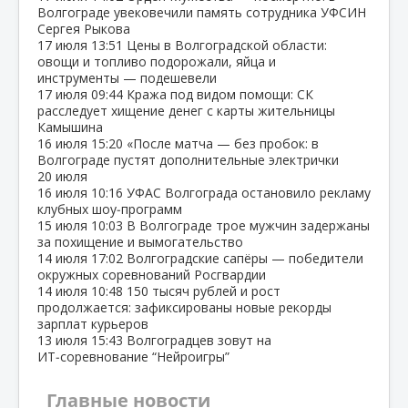
Волгограде увековечили память сотрудника УФСИН
Сергея Рыкова
17 июля
13:51
Цены в Волгоградской области:
овощи и топливо подорожали, яйца и
инструменты — подешевели
17 июля
09:44
Кража под видом помощи: СК
расследует хищение денег с карты жительницы
Камышина
16 июля
15:20
«После матча — без пробок: в
Волгограде пустят дополнительные электрички
20 июля
16 июля
10:16
УФАС Волгограда остановило рекламу
клубных шоу‑программ
15 июля
10:03
В Волгограде трое мужчин задержаны
за похищение и вымогательство
14 июля
17:02
Волгоградские сапёры — победители
окружных соревнований Росгвардии
14 июля
10:48
150 тысяч рублей и рост
продолжается: зафиксированы новые рекорды
зарплат курьеров
13 июля
15:43
Волгоградцев зовут на
ИТ‑соревнование “Нейроигры”
Главные новости