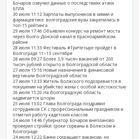
Бочаров озвучил данные о последствиях атаки
БПЛА
30 июля
11:12
Зарплаты выпускников в химии и
фармацевтике: волгоградские вузы закрепились в
топ‑15 рейтинга
29 июля
17:46
Объявлен конкурс на ремонт моста
через Волго‑Донской канал в Красноармейском
районе
28 июля
11:33
Фестиваль #ТриЧетыре пройдёт в
Волгограде 11–13 сентября
28 июля
09:27
Более 3,9 тысяч вакансий от 200
тысяч рублей открыто в Волгоградской области
27 июля
15:16
Новые назначения в финансовой
вертикали Волгоградской области
27 июля
13:33
Житель Волжского подозревается в
покушении на убийство жены с особой жестокостью
26 июля
15:20
На Волгоградскую область
надвигается шторм
25 июля
13:02
Глава Волгограда поздравил
сотрудников СК с профессиональным праздником и
отметил работу кадетских классов
24 июля
14:46
Губернатор Бочаров внепланово
проверил стройки: сроки сорваны в Волжском и
Волгограде
24 июля
12:22
Банки сокращают вакансии, но