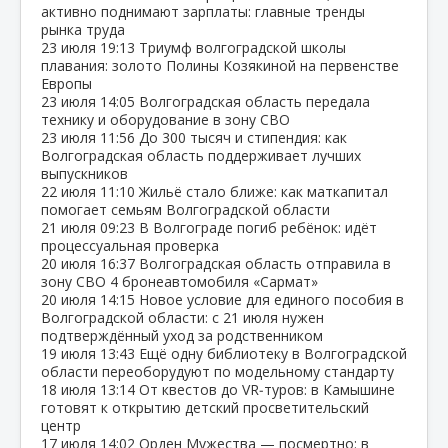
активно поднимают зарплаты: главные тренды
рынка труда
23 июля
19:13
Триумф волгоградской школы
плавания: золото Полины Козякиной на первенстве
Европы
23 июля
14:05
Волгоградская область передала
технику и оборудование в зону СВО
23 июля
11:56
До 300 тысяч и стипендия: как
Волгоградская область поддерживает лучших
выпускников
22 июля
11:10
Жильё стало ближе: как маткапитал
помогает семьям Волгоградской области
21 июля
09:23
В Волгограде погиб ребёнок: идёт
процессуальная проверка
20 июля
16:37
Волгоградская область отправила в
зону СВО 4 бронеавтомобиля «Сармат»
20 июля
14:15
Новое условие для единого пособия в
Волгоградской области: с 21 июля нужен
подтверждённый уход за родственником
19 июля
13:43
Ещё одну библиотеку в Волгоградской
области переоборудуют по модельному стандарту
18 июля
13:14
От квестов до VR‑туров: в Камышине
готовят к открытию детский просветительский
центр
17 июля
14:02
Орден Мужества — посмертно: в