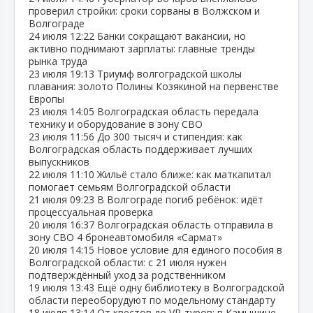
проверил стройки: сроки сорваны в Волжском и
Волгограде
24 июля
12:22
Банки сокращают вакансии, но
активно поднимают зарплаты: главные тренды
рынка труда
23 июля
19:13
Триумф волгоградской школы
плавания: золото Полины Козякиной на первенстве
Европы
23 июля
14:05
Волгоградская область передала
технику и оборудование в зону СВО
23 июля
11:56
До 300 тысяч и стипендия: как
Волгоградская область поддерживает лучших
выпускников
22 июля
11:10
Жильё стало ближе: как маткапитал
помогает семьям Волгоградской области
21 июля
09:23
В Волгограде погиб ребёнок: идёт
процессуальная проверка
20 июля
16:37
Волгоградская область отправила в
зону СВО 4 бронеавтомобиля «Сармат»
20 июля
14:15
Новое условие для единого пособия в
Волгоградской области: с 21 июля нужен
подтверждённый уход за родственником
19 июля
13:43
Ещё одну библиотеку в Волгоградской
области переоборудуют по модельному стандарту
18 июля
13:14
От квестов до VR‑туров: в Камышине