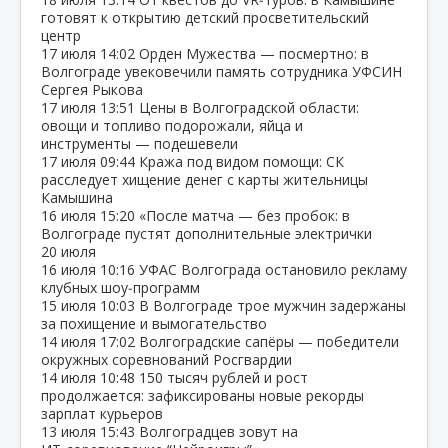
готовят к открытию детский просветительский
центр
17 июля
14:02
Орден Мужества — посмертно: в
Волгограде увековечили память сотрудника УФСИН
Сергея Рыкова
17 июля
13:51
Цены в Волгоградской области:
овощи и топливо подорожали, яйца и
инструменты — подешевели
17 июля
09:44
Кража под видом помощи: СК
расследует хищение денег с карты жительницы
Камышина
16 июля
15:20
«После матча — без пробок: в
Волгограде пустят дополнительные электрички
20 июля
16 июля
10:16
УФАС Волгограда остановило рекламу
клубных шоу‑программ
15 июля
10:03
В Волгограде трое мужчин задержаны
за похищение и вымогательство
14 июля
17:02
Волгоградские сапёры — победители
окружных соревнований Росгвардии
14 июля
10:48
150 тысяч рублей и рост
продолжается: зафиксированы новые рекорды
зарплат курьеров
13 июля
15:43
Волгоградцев зовут на