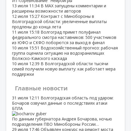
ИТ‑соревнование “Нейроигры”
13 июля
11:34
В МАХ запущены комментарии и
расширены возможности авторов
12 июля
15:27
Контракт с Минобороны в
Волгоградской области: увеличенные выплаты
продлены до конца лета
11 июля
15:18
Волгоград примет полуфинал
федерального смотра наставников: 500 участников
из ЮФО и СКФО поборются за выход в финал
10 июля
15:51
Водохозяйственный прогноз: рабочая
группа оценила ситуацию на водохранилищах
Волжско‑Камского каскада
10 июля
12:39
В Волгоградской области тысячи
семей получили новую выплату: как работает мера
поддержки
Главные новости
31 июля
12:11
Волгоградская область под ударом:
Бочаров озвучил данные о последствиях атаки
БПЛА
По данным губернатора Андрея Бочарова, ночью
подразделения ПВО Минобороны России…
29 июля
17:46
Объявлен конкурс на ремонт моста