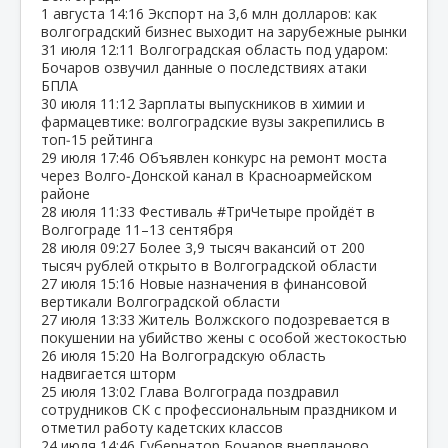
1 августа
14:16
Экспорт на 3,6 млн долларов: как
волгоградский бизнес выходит на зарубежные рынки
31 июля
12:11
Волгоградская область под ударом:
Бочаров озвучил данные о последствиях атаки
БПЛА
30 июля
11:12
Зарплаты выпускников в химии и
фармацевтике: волгоградские вузы закрепились в
топ‑15 рейтинга
29 июля
17:46
Объявлен конкурс на ремонт моста
через Волго‑Донской канал в Красноармейском
районе
28 июля
11:33
Фестиваль #ТриЧетыре пройдёт в
Волгограде 11–13 сентября
28 июля
09:27
Более 3,9 тысяч вакансий от 200
тысяч рублей открыто в Волгоградской области
27 июля
15:16
Новые назначения в финансовой
вертикали Волгоградской области
27 июля
13:33
Житель Волжского подозревается в
покушении на убийство жены с особой жестокостью
26 июля
15:20
На Волгоградскую область
надвигается шторм
25 июля
13:02
Глава Волгограда поздравил
сотрудников СК с профессиональным праздником и
отметил работу кадетских классов
24 июля
14:46
Губернатор Бочаров внепланово