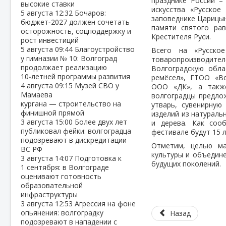
празднике России –
высокие ставки
искусства «Русское
5 августа
12:32
Бочаров:
заповеднике Царицын
бюджет‑2027 должен сочетать
памяти святого рав
осторожность, соцподдержку и
Крестителя Руси.
рост инвестиций
5 августа
09:44
Благоустройство
Всего на «Русско
у гимназии № 10: Волгоград
товаропроизводител
продолжает реализацию
Волгоградскую обла
10‑летней программы развития
ремёсел», ГТОО «В
4 августа
09:15
Музей СВО у
ООО «ДК», а также
Мамаева
волгоградцы предлож
кургана — строительство на
утварь, сувенирную
финишной прямой
изделий из натураль
3 августа
15:00
Более двух лет
и дерева. Как соо
публиковал фейки: волгоградца
фестивале будут 15 
подозревают в дискредитации
Отметим, целью ма
ВС РФ
культуры и объедине
3 августа
14:07
Подготовка к
будущих поколений.
1 сентября: в Волгограде
оценивают готовность
образовательной
инфраструктуры
3 августа
12:53
Агрессия на фоне
опьянения: волгоградку
Назад
подозревают в нападении с