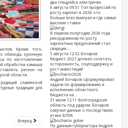
два спецрейса электричек.
6 августа
09:51
Топ профессий по
росту зарплат в 2026: кто
больше всех выиграл и где самые
высокие ставки
В первом полугодии 2026 года
рекордсменом по росту
зарплатных предложений стал
сварщик:…
ыслов. Кроме того,
5 августа
12:32
Бочаров:
го обихода, кухонную
бюджет‑2027 должен сочетать
ссы по изготовлению
осторожность, соцподдержку и
ной обработки камыша
рост инвестиций
ставлять регион на
ской области.
Андрей Бочаров сформулировал
радиций славянской
задачи по формированию и
ьтурные традиции для
исполнению областного
бюджета на…
31 июля
12:11
Волгоградская
область под ударом: Бочаров
озвучил данные о последствиях
атаки БПЛА
Вперед
По данным губернатора Андрея