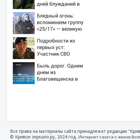
дней блужданий в
тайге
Бледный огонь:
вспоминаем группу
«25/17» — великую
и (часто) ужасную
Подробности из
первых уст:
Участник СВО
рассказал, что
Быль дорог. Одним
спасло его в
днем из
схватке с медведем
Благовещенска в
Китай, лапша, мемы,
и почему утке по-
пекински запретили
переходить границу
Все права на материалы сайта принадлежат редакции "Крив
© Кривое зеркало.ру, 2024 год, И
нтернет-газета о жизни Волг