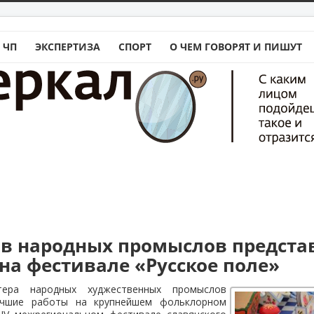
 ЧП
ЭКСПЕРТИЗА
СПОРТ
О ЧЕМ ГОВОРЯТ И ПИШУТ
ов народных промыслов предста
на фестивале «Русское поле»
стера народных худжественных промыслов
учшие работы на крупнейшем фольклорном