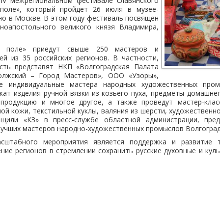
 IV межрегиональном фестивале славянского
 поле», который пройдет 26 июля в музее-
о в Москве. В этом году фестиваль посвящен
ноапостольного великого князя Владимира,
е поле» приедут свыше 250 мастеров и
ей из 35 российских регионов. В частности,
сть представят НКП «Волгоградская Палата
олжский – Город Мастеров», ООО «Узоры»,
 индивидуальные мастера народных художественных пром
ат изделия ручной вязки из козьего пуха, предметы домашне
 продукцию и многое другое, а также проведут мастер-кла
ной кожи, текстильной куклы, валяния из шерсти, художествен
бщили «КЗ» в пресс-службе областной администрации, пред
лучших мастеров народно-художественных промыслов Волгоград
сштабного мероприятия является поддержка и развитие т
ние регионов в стремлении сохранить русские духовные и кул