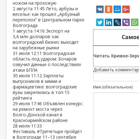
ножом на прохожую
2 августа
11:45
Лето, арбузы и
веселье: как прошёл „Арбузный
переполох“ в Центральном парке
Волгограда
1 августа
14:16
Экспорт на
Самое
3,6 млн долларов: как
волгоградский бизнес выходит
на зарубежные рынки
31 июля
12:11
Волгоградская
Читать Кривое-Зерк
область под ударом: Бочаров
озвучил данные о последствиях
Добавить комментар
атаки БПЛА
30 июля
11:12
Зарплаты
выпускников в химии и
фармацевтике: волгоградские
Имя (обязательное)
вузы закрепились в топ‑15
рейтинга
29 июля
17:46
Объявлен конкурс
на ремонт моста через
Волго‑Донской канал в
Красноармейском районе
28 июля
11:33
Фестиваль #ТриЧетыре пройдёт
в Волгограде 11–13 сентября