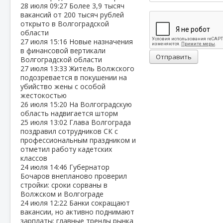
28 июля
09:27
Более 3,9 тысяч
вакансий от 200 тысяч рублей
открыто в Волгоградской
области
27 июля
15:16
Новые назначения
в финансовой вертикали
Отправить
Волгоградской области
27 июля
13:33
Житель Волжского
подозревается в покушении на
убийство жены с особой
жестокостью
26 июля
15:20
На Волгоградскую
область надвигается шторм
25 июля
13:02
Глава Волгограда
поздравил сотрудников СК с
профессиональным праздником и
отметил работу кадетских
классов
24 июля
14:46
Губернатор
Бочаров внепланово проверил
стройки: сроки сорваны в
Волжском и Волгограде
24 июля
12:22
Банки сокращают
вакансии, но активно поднимают
зарплаты: главные тренды рынка