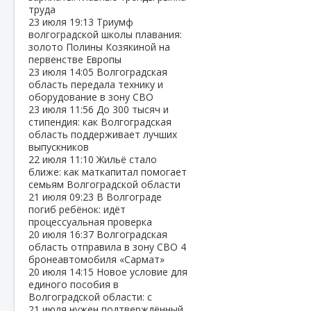
труда
23 июля
19:13
Триумф
волгоградской школы плавания:
золото Полины Козякиной на
первенстве Европы
23 июля
14:05
Волгоградская
область передала технику и
оборудование в зону СВО
23 июля
11:56
До 300 тысяч и
стипендия: как Волгоградская
область поддерживает лучших
выпускников
22 июля
11:10
Жильё стало
ближе: как маткапитал помогает
семьям Волгоградской области
21 июля
09:23
В Волгограде
погиб ребёнок: идёт
процессуальная проверка
20 июля
16:37
Волгоградская
область отправила в зону СВО 4
бронеавтомобиля «Сармат»
20 июля
14:15
Новое условие для
единого пособия в
Волгоградской области: с
21 июля нужен подтверждённый