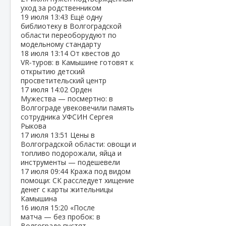
уход за родственником
19 июля
13:43
Ещё одну
библиотеку в Волгоградской
области переоборудуют по
модельному стандарту
18 июля
13:14
От квестов до
VR‑туров: в Камышине готовят к
открытию детский
просветительский центр
17 июля
14:02
Орден
Мужества — посмертно: в
Волгограде увековечили память
сотрудника УФСИН Сергея
Рыкова
17 июля
13:51
Цены в
Волгоградской области: овощи и
топливо подорожали, яйца и
инструменты — подешевели
17 июля
09:44
Кража под видом
помощи: СК расследует хищение
денег с карты жительницы
Камышина
16 июля
15:20
«После
матча — без пробок: в
Волгограде пустят