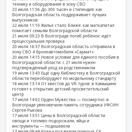
технику и оборудование в зону СВО
23 июля
11:56
До 300 тысяч и стипендия: как
Волгоградская область поддерживает лучших
выпускников
22 июля
11:10
Жильё стало ближе: как маткапитал
помогает семьям Волгоградской области
21 июля
09:23
В Волгограде погиб ребёнок: идёт
процессуальная проверка
20 июля
16:37
Волгоградская область отправила в
зону СВО 4 бронеавтомобиля «Сармат»
20 июля
14:15
Новое условие для единого пособия в
Волгоградской области: с 21 июля нужен
подтверждённый уход за родственником
19 июля
13:43
Ещё одну библиотеку в Волгоградской
области переоборудуют по модельному стандарту
18 июля
13:14
От квестов до VR‑туров: в Камышине
готовят к открытию детский просветительский
центр
17 июля
14:02
Орден Мужества — посмертно: в
Волгограде увековечили память сотрудника УФСИН
Сергея Рыкова
17 июля
13:51
Цены в Волгоградской области:
овощи и топливо подорожали, яйца и
инструменты — подешевели
17 июля
09:44
Кража под видом помощи: СК