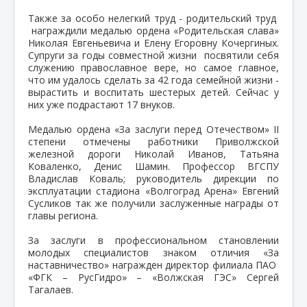
Также за особо нелегкий труд - родительский труд
награждили медалью ордена «Родительская слава»
Николая Евгеньевича и Елену Егоровну Кочергиных.
Супруги за годы совместной жизни посвятили себя
служению православное вере, но самое главное,
что им удалось сделать за 42 года семейной жизни -
вырастить и воспитать шестерых детей. Сейчас у
них уже подрастают 17 внуков.
Медалью ордена «За заслуги перед Отечеством» II
степени отмечены работники Приволжской
железной дороги Николай Иванов, Татьяна
Коваленко, Денис Шамин. Профессор ВГСПУ
Владислав Коваль; руководитель дирекции по
эксплуатации стадиона «Волгоград Арена» Евгений
Сусликов так же получили заслуженные награды от
главы региона.
За заслуги в профессиональном становлении
молодых специалистов знаком отличия «За
наставничество» награжден директор филиала ПАО
«ФГК – РусГидро» – «Волжская ГЭС» Сергей
Тагалаев.