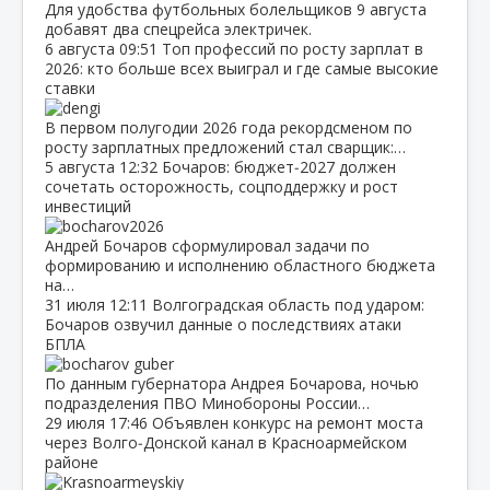
Для удобства футбольных болельщиков 9 августа
добавят два спецрейса электричек.
6 августа
09:51
Топ профессий по росту зарплат в
2026: кто больше всех выиграл и где самые высокие
ставки
В первом полугодии 2026 года рекордсменом по
росту зарплатных предложений стал сварщик:…
5 августа
12:32
Бочаров: бюджет‑2027 должен
сочетать осторожность, соцподдержку и рост
инвестиций
Андрей Бочаров сформулировал задачи по
формированию и исполнению областного бюджета
на…
31 июля
12:11
Волгоградская область под ударом:
Бочаров озвучил данные о последствиях атаки
БПЛА
По данным губернатора Андрея Бочарова, ночью
подразделения ПВО Минобороны России…
29 июля
17:46
Объявлен конкурс на ремонт моста
через Волго‑Донской канал в Красноармейском
районе