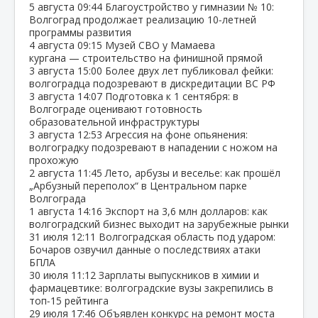
5 августа
09:44
Благоустройство у гимназии № 10:
Волгоград продолжает реализацию 10‑летней
программы развития
4 августа
09:15
Музей СВО у Мамаева
кургана — строительство на финишной прямой
3 августа
15:00
Более двух лет публиковал фейки:
волгоградца подозревают в дискредитации ВС РФ
3 августа
14:07
Подготовка к 1 сентября: в
Волгограде оценивают готовность
образовательной инфраструктуры
3 августа
12:53
Агрессия на фоне опьянения:
волгоградку подозревают в нападении с ножом на
прохожую
2 августа
11:45
Лето, арбузы и веселье: как прошёл
„Арбузный переполох“ в Центральном парке
Волгограда
1 августа
14:16
Экспорт на 3,6 млн долларов: как
волгоградский бизнес выходит на зарубежные рынки
31 июля
12:11
Волгоградская область под ударом:
Бочаров озвучил данные о последствиях атаки
БПЛА
30 июля
11:12
Зарплаты выпускников в химии и
фармацевтике: волгоградские вузы закрепились в
топ‑15 рейтинга
29 июля
17:46
Объявлен конкурс на ремонт моста