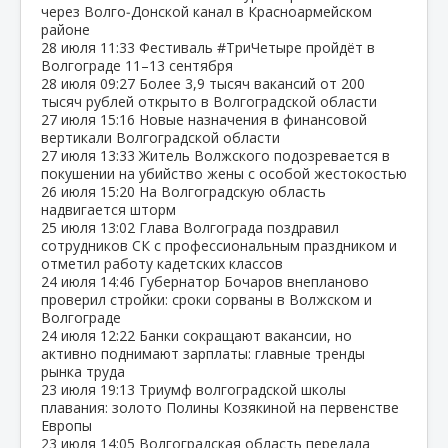
через Волго‑Донской канал в Красноармейском
районе
28 июля
11:33
Фестиваль #ТриЧетыре пройдёт в
Волгограде 11–13 сентября
28 июля
09:27
Более 3,9 тысяч вакансий от 200
тысяч рублей открыто в Волгоградской области
27 июля
15:16
Новые назначения в финансовой
вертикали Волгоградской области
27 июля
13:33
Житель Волжского подозревается в
покушении на убийство жены с особой жестокостью
26 июля
15:20
На Волгоградскую область
надвигается шторм
25 июля
13:02
Глава Волгограда поздравил
сотрудников СК с профессиональным праздником и
отметил работу кадетских классов
24 июля
14:46
Губернатор Бочаров внепланово
проверил стройки: сроки сорваны в Волжском и
Волгограде
24 июля
12:22
Банки сокращают вакансии, но
активно поднимают зарплаты: главные тренды
рынка труда
23 июля
19:13
Триумф волгоградской школы
плавания: золото Полины Козякиной на первенстве
Европы
23 июля
14:05
Волгоградская область передала