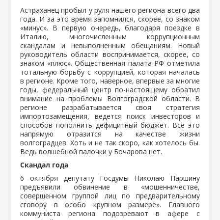
Астраханец пробыл у руля нашего региона всего два
года. И за это время запомнился, скорее, со знаком
«минус». В первую очередь, благодаря поездке в
Италию, многочисленным коррупционным
скандалам и невыполненным обещаниям. Новый
руководитель области воспринимается, скорее, со
знаком «плюс». Общественная палата РФ отметила
тотальную борьбу с коррупцией, которая началась
в регионе. Кроме того, наверное, впервые за многие
годы, федеральный центр по-настоящему обратил
внимание на проблемы Волгоградской области. В
регионе разрабатывается своя стратегия
импортозамещения, ведется поиск инвесторов и
способов пополнить дефицитный бюджет. Все это
напрямую отразится на качестве жизни
волгоградцев. Хоть и не так скоро, как хотелось бы.
Ведь волшебной палочки у Бочарова нет.
Скандал года
6 октября депутату Госдумы Николаю Паршину
предъявили обвинение в «мошенничестве,
совершенном группой лиц по предварительному
сговору в особо крупном размере». Главного
коммуниста региона подозревают в афере с