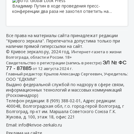
Владимир Путин в ходе проведения пресс-
конференции два раза не захотел ответить на…
Все права на материалы сайта принадлежат редакции
"Кривого зеркала". Перепечатка допустима только при
наличии прямой гиперссылки на сайт.
© Кривое зеркало.ру, 2024 год, И
нтернет-газета о жизни
Волгограда, области и России. 18+
ЭЛ № ФС
Свидетельство о регистрации (запись в реестре)
77 - 87885
от 12 августа 2024 г.
:
Главный редактор: Крылов Александр Сергеевич, Учредитель
ООО "ЕДКММ"
Выдано федеральной службой по надзору в сфере связи,
информационных технологий и массовых коммуникаций
(Роскомнадзор)
Телефон редакции:
8 (909) 388-02-01
, Адрес редакции:
400048, Волгоградская обл, г.о. город-герой Волгоград, г
Волгоград, пр-кт им. Маршала Советского Союза Г.К.
Жукова, д. 100, этаж 18, офис 221
Email:
info@krivoe-zerkalo.ru
Реклама на сайте