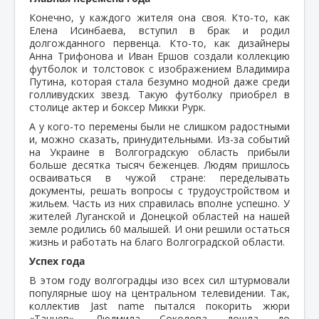
Конечно, у каждого жителя она своя. Кто-то, как
Елена Исинбаева, вступил в брак и родил
долгожданного первенца. Кто-то, как дизайнеры
Анна Трифонова и Иван Ершов создали коллекцию
футболок и толстовок с изображением Владимира
Путина, которая стала безумно модной даже среди
голливудских звезд. Такую футболку приобрел в
столице актер и боксер Микки Рурк.
А у кого-то перемены были не слишком радостными
и, можно сказать, принудительными. Из-за событий
на Украине в Волгоградскую область прибыли
больше десятка тысяч беженцев. Людям пришлось
осваиваться в чужой стране: переделывать
документы, решать вопросы с трудоустройством и
жильем. Часть из них справилась вполне успешно. У
жителей Луганской и Донецкой областей на нашей
земле родились 60 малышей. И они решили остаться
жизнь и работать на благо Волгоградской области.
Успех года
В этом году волгоградцы изо всех сил штурмовали
популярные шоу на центральном телевидении. Так,
коллектив Jast name пытался покорить жюри
«Танцев». Людмила Соколова дошла до