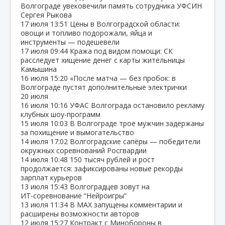
Волгограде увековечили память сотрудника УФСИН
Сергея Рыкова
17 июля
13:51
Цены в Волгоградской области:
овощи и топливо подорожали, яйца и
инструменты — подешевели
17 июля
09:44
Кража под видом помощи: СК
расследует хищение денег с карты жительницы
Камышина
16 июля
15:20
«После матча — без пробок: в
Волгограде пустят дополнительные электрички
20 июля
16 июля
10:16
УФАС Волгограда остановило рекламу
клубных шоу‑программ
15 июля
10:03
В Волгограде трое мужчин задержаны
за похищение и вымогательство
14 июля
17:02
Волгоградские сапёры — победители
окружных соревнований Росгвардии
14 июля
10:48
150 тысяч рублей и рост
продолжается: зафиксированы новые рекорды
зарплат курьеров
13 июля
15:43
Волгоградцев зовут на
ИТ‑соревнование “Нейроигры”
13 июля
11:34
В МАХ запущены комментарии и
расширены возможности авторов
12 июля
15:27
Контракт с Минобороны в