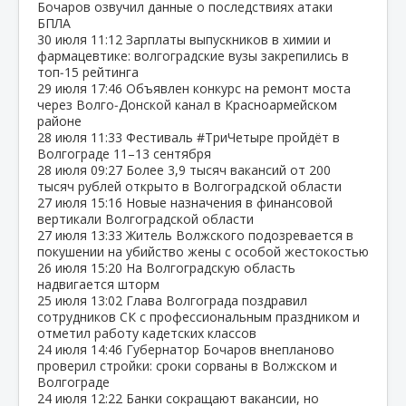
Бочаров озвучил данные о последствиях атаки
БПЛА
30 июля
11:12
Зарплаты выпускников в химии и
фармацевтике: волгоградские вузы закрепились в
топ‑15 рейтинга
29 июля
17:46
Объявлен конкурс на ремонт моста
через Волго‑Донской канал в Красноармейском
районе
28 июля
11:33
Фестиваль #ТриЧетыре пройдёт в
Волгограде 11–13 сентября
28 июля
09:27
Более 3,9 тысяч вакансий от 200
тысяч рублей открыто в Волгоградской области
27 июля
15:16
Новые назначения в финансовой
вертикали Волгоградской области
27 июля
13:33
Житель Волжского подозревается в
покушении на убийство жены с особой жестокостью
26 июля
15:20
На Волгоградскую область
надвигается шторм
25 июля
13:02
Глава Волгограда поздравил
сотрудников СК с профессиональным праздником и
отметил работу кадетских классов
24 июля
14:46
Губернатор Бочаров внепланово
проверил стройки: сроки сорваны в Волжском и
Волгограде
24 июля
12:22
Банки сокращают вакансии, но