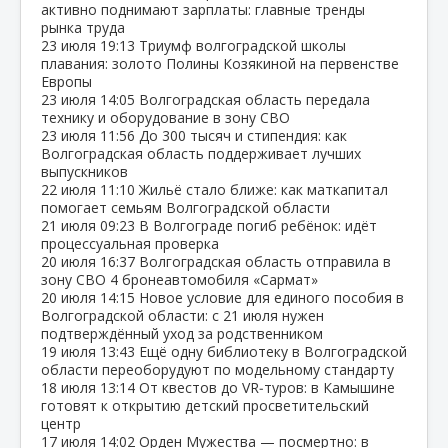
активно поднимают зарплаты: главные тренды
рынка труда
23 июля
19:13
Триумф волгоградской школы
плавания: золото Полины Козякиной на первенстве
Европы
23 июля
14:05
Волгоградская область передала
технику и оборудование в зону СВО
23 июля
11:56
До 300 тысяч и стипендия: как
Волгоградская область поддерживает лучших
выпускников
22 июля
11:10
Жильё стало ближе: как маткапитал
помогает семьям Волгоградской области
21 июля
09:23
В Волгограде погиб ребёнок: идёт
процессуальная проверка
20 июля
16:37
Волгоградская область отправила в
зону СВО 4 бронеавтомобиля «Сармат»
20 июля
14:15
Новое условие для единого пособия в
Волгоградской области: с 21 июля нужен
подтверждённый уход за родственником
19 июля
13:43
Ещё одну библиотеку в Волгоградской
области переоборудуют по модельному стандарту
18 июля
13:14
От квестов до VR‑туров: в Камышине
готовят к открытию детский просветительский
центр
17 июля
14:02
Орден Мужества — посмертно: в