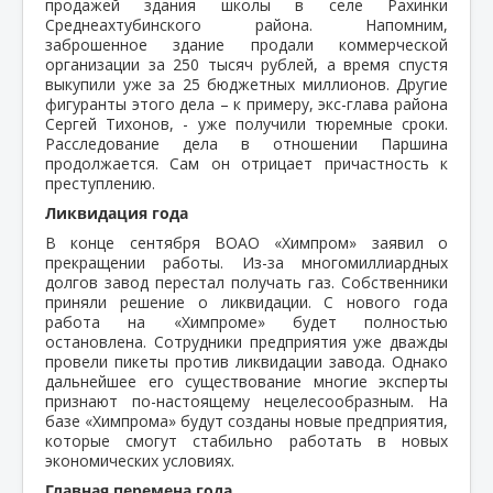
продажей здания школы в селе Рахинки
Среднеахтубинского района. Напомним,
заброшенное здание продали коммерческой
организации за 250 тысяч рублей, а время спустя
выкупили уже за 25 бюджетных миллионов. Другие
фигуранты этого дела – к примеру, экс-глава района
Сергей Тихонов, - уже получили тюремные сроки.
Расследование дела в отношении Паршина
продолжается. Сам он отрицает причастность к
преступлению.
Ликвидация года
В конце сентября ВОАО «Химпром» заявил о
прекращении работы. Из-за многомиллиардных
долгов завод перестал получать газ. Собственники
приняли решение о ликвидации. С нового года
работа на «Химпроме» будет полностью
остановлена. Сотрудники предприятия уже дважды
провели пикеты против ликвидации завода. Однако
дальнейшее его существование многие эксперты
признают по-настоящему нецелесообразным. На
базе «Химпрома» будут созданы новые предприятия,
которые смогут стабильно работать в новых
экономических условиях.
Главная перемена года