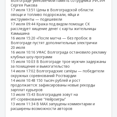
Волгограде увековечили память сотрудника УФСИН
Сергея Рыкова
17 июля
13:51
Цены в Волгоградской области:
овощи и топливо подорожали, яйца и
инструменты — подешевели
17 июля
09:44
Кража под видом помощи: СК
расследует хищение денег с карты жительницы
Камышина
16 июля
15:20
«После матча — без пробок: в
Волгограде пустят дополнительные электрички
20 июля
16 июля
10:16
УФАС Волгограда остановило рекламу
клубных шоу‑программ
15 июля
10:03
В Волгограде трое мужчин задержаны
за похищение и вымогательство
14 июля
17:02
Волгоградские сапёры — победители
окружных соревнований Росгвардии
14 июля
10:48
150 тысяч рублей и рост
продолжается: зафиксированы новые рекорды
зарплат курьеров
13 июля
15:43
Волгоградцев зовут на
ИТ‑соревнование “Нейроигры”
13 июля
11:34
В МАХ запущены комментарии и
расширены возможности авторов