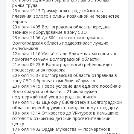
рынка труда
23 июля
19:13
Триумф волгоградской школы
плавания: золото Полины Козякиной на первенстве
Европы
23 июля
14:05
Волгоградская область передала
технику и оборудование в зону СВО
23 июля
11:56
До 300 тысяч и стипендия: как
Волгоградская область поддерживает лучших
выпускников
22 июля
11:10
Жильё стало ближе: как маткапитал
помогает семьям Волгоградской области
21 июля
09:23
В Волгограде погиб ребёнок: идёт
процессуальная проверка
20 июля
16:37
Волгоградская область отправила в
зону СВО 4 бронеавтомобиля «Сармат»
20 июля
14:15
Новое условие для единого пособия в
Волгоградской области: с 21 июля нужен
подтверждённый уход за родственником
19 июля
13:43
Ещё одну библиотеку в Волгоградской
области переоборудуют по модельному стандарту
18 июля
13:14
От квестов до VR‑туров: в Камышине
готовят к открытию детский просветительский
центр
17 июля
14:02
Орден Мужества — посмертно: в