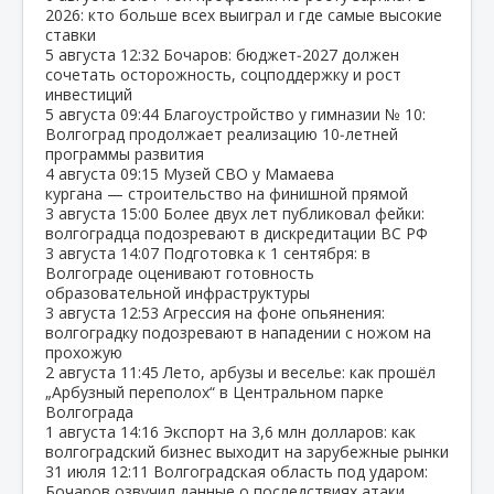
2026: кто больше всех выиграл и где самые высокие
ставки
5 августа
12:32
Бочаров: бюджет‑2027 должен
сочетать осторожность, соцподдержку и рост
инвестиций
5 августа
09:44
Благоустройство у гимназии № 10:
Волгоград продолжает реализацию 10‑летней
программы развития
4 августа
09:15
Музей СВО у Мамаева
кургана — строительство на финишной прямой
3 августа
15:00
Более двух лет публиковал фейки:
волгоградца подозревают в дискредитации ВС РФ
3 августа
14:07
Подготовка к 1 сентября: в
Волгограде оценивают готовность
образовательной инфраструктуры
3 августа
12:53
Агрессия на фоне опьянения:
волгоградку подозревают в нападении с ножом на
прохожую
2 августа
11:45
Лето, арбузы и веселье: как прошёл
„Арбузный переполох“ в Центральном парке
Волгограда
1 августа
14:16
Экспорт на 3,6 млн долларов: как
волгоградский бизнес выходит на зарубежные рынки
31 июля
12:11
Волгоградская область под ударом:
Бочаров озвучил данные о последствиях атаки