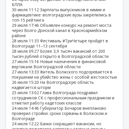
БПЛА
30 июля
11:12
Зарплаты выпускников в химии и
фармацевтике: волгоградские вузы закрепились в
топ‑15 рейтинга
29 июля
17:46
Объявлен конкурс на ремонт моста
через Волго‑Донской канал в Красноармейском
районе
28 июля
11:33
Фестиваль #ТриЧетыре пройдёт в
Волгограде 11–13 сентября
28 июля
09:27
Более 3,9 тысяч вакансий от 200
тысяч рублей открыто в Волгоградской области
27 июля
15:16
Новые назначения в финансовой
вертикали Волгоградской области
27 июля
13:33
Житель Волжского подозревается в
покушении на убийство жены с особой жестокостью
26 июля
15:20
На Волгоградскую область
надвигается шторм
25 июля
13:02
Глава Волгограда поздравил
сотрудников СК с профессиональным праздником и
отметил работу кадетских классов
24 июля
14:46
Губернатор Бочаров внепланово
проверил стройки: сроки сорваны в Волжском и
Волгограде
24 июля
12:22
Банки сокращают вакансии, но
активно поднимают зарплаты: главные тренды