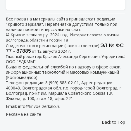
Все права на материалы сайта принадлежат редакции
"Кривого зеркала". Перепечатка допустима только при
наличии прямой гиперссылки на сайт.
© Кривое зеркало.ру, 2024 год, И
нтернет-газета о жизни
Волгограда, области и России. 18+
ЭЛ № ФС
Свидетельство о регистрации (запись в реестре)
77 - 87885
от 12 августа 2024 г.
:
Главный редактор: Крылов Александр Сергеевич, Учредитель
ООО "ЕДКММ"
Выдано федеральной службой по надзору в сфере связи,
информационных технологий и массовых коммуникаций
(Роскомнадзор)
Телефон редакции:
8 (909) 388-02-01
, Адрес редакции:
400048, Волгоградская обл, г.о. город-герой Волгоград, г
Волгоград, пр-кт им. Маршала Советского Союза Г.К.
Жукова, д. 100, этаж 18, офис 221
Email:
info@krivoe-zerkalo.ru
Реклама на сайте
Back to Top