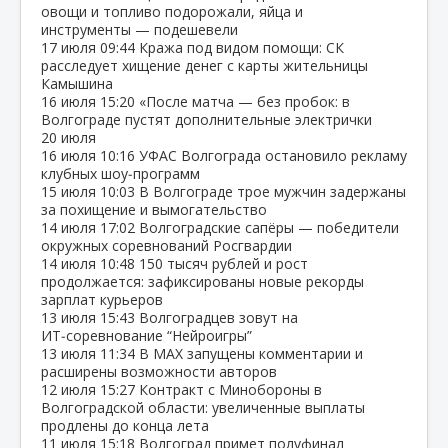
овощи и топливо подорожали, яйца и
инструменты — подешевели
17 июля
09:44
Кража под видом помощи: СК
расследует хищение денег с карты жительницы
Камышина
16 июля
15:20
«После матча — без пробок: в
Волгограде пустят дополнительные электрички
20 июля
16 июля
10:16
УФАС Волгограда остановило рекламу
клубных шоу‑программ
15 июля
10:03
В Волгограде трое мужчин задержаны
за похищение и вымогательство
14 июля
17:02
Волгоградские сапёры — победители
окружных соревнований Росгвардии
14 июля
10:48
150 тысяч рублей и рост
продолжается: зафиксированы новые рекорды
зарплат курьеров
13 июля
15:43
Волгоградцев зовут на
ИТ‑соревнование “Нейроигры”
13 июля
11:34
В МАХ запущены комментарии и
расширены возможности авторов
12 июля
15:27
Контракт с Минобороны в
Волгоградской области: увеличенные выплаты
продлены до конца лета
11 июля
15:18
Волгоград примет полуфинал