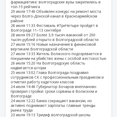
фармацевтике: волгоградские вузы закрепились в
топ‑15 рейтинга
29 июля
17:46
Объявлен конкурс на ремонт моста
через Волго‑Донской канал в Красноармейском
районе
28 июля
11:33
Фестиваль #ТриЧетыре пройдёт в
Волгограде 11–13 сентября
28 июля
09:27
Более 3,9 тысяч вакансий от 200
тысяч рублей открыто в Волгоградской области
27 июля
15:16
Новые назначения в финансовой
вертикали Волгоградской области
27 июля
13:33
Житель Волжского подозревается в
покушении на убийство жены с особой жестокостью
26 июля
15:20
На Волгоградскую область
надвигается шторм
25 июля
13:02
Глава Волгограда поздравил
сотрудников СК с профессиональным праздником и
отметил работу кадетских классов
24 июля
14:46
Губернатор Бочаров внепланово
проверил стройки: сроки сорваны в Волжском и
Волгограде
24 июля
12:22
Банки сокращают вакансии, но
активно поднимают зарплаты: главные тренды
рынка труда
23 июля
19:13
Триумф волгоградской школы