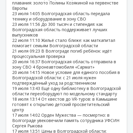
плавания: золото Полины Козякиной на первенстве
Европы
23 июля
14:05
Волгоградская область передала
технику и оборудование в зону СВО
23 июля
11:56
До 300 тысяч и стипендия: как
Волгоградская область поддерживает лучших
выпускников
22 июля
11:10
Жильё стало ближе: как маткапитал
помогает семьям Волгоградской области
21 июля
09:23
В Волгограде погиб ребёнок: идёт
процессуальная проверка
20 июля
16:37
Волгоградская область отправила в
зону СВО 4 бронеавтомобиля «Сармат»
20 июля
14:15
Новое условие для единого пособия в
Волгоградской области: с 21 июля нужен
подтверждённый уход за родственником
19 июля
13:43
Ещё одну библиотеку в Волгоградской
области переоборудуют по модельному стандарту
18 июля
13:14
От квестов до VR‑туров: в Камышине
готовят к открытию детский просветительский
центр
17 июля
14:02
Орден Мужества — посмертно: в
Волгограде увековечили память сотрудника УФСИН
Сергея Рыкова
17 июля
13:51
Цены в Волгоградской области: