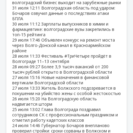
волгоградский бизнес выходит на зарубежные рынки
31 июля
12:11
Волгоградская область под ударом:
Бочаров озвучил данные о последствиях атаки
БПЛА
30 июля
11:12
Зарплаты выпускников в химии и
фармацевтике: волгоградские вузы закрепились в
топ‑15 рейтинга
29 июля
17:46
Объявлен конкурс на ремонт моста
через Волго‑Донской канал в Красноармейском
районе
28 июля
11:33
Фестиваль #ТриЧетыре пройдёт в
Волгограде 11–13 сентября
28 июля
09:27
Более 3,9 тысяч вакансий от 200
тысяч рублей открыто в Волгоградской области
27 июля
15:16
Новые назначения в финансовой
вертикали Волгоградской области
27 июля
13:33
Житель Волжского подозревается в
покушении на убийство жены с особой жестокостью
26 июля
15:20
На Волгоградскую область
надвигается шторм
25 июля
13:02
Глава Волгограда поздравил
сотрудников СК с профессиональным праздником и
отметил работу кадетских классов
24 июля
14:46
Губернатор Бочаров внепланово
проверил стройки: сроки сорваны в Волжском и