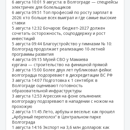
6 августа
10:01
9 августа: в Волгограде — спецрейсы
электричек для болельщиков
6 августа
09:51
Топ профессий по росту зарплат в
2026: кто больше всех выиграл и где самые высокие
ставки
5 августа
12:32
Бочаров: бюджет‑2027 должен
сочетать осторожность, соцподдержку и рост
инвестиций
5 августа
09:44
Благоустройство у гимназии № 10:
Волгоград продолжает реализацию 10‑летней
программы развития
4 августа
09:15
Музей СВО у Мамаева
кургана — строительство на финишной прямой
3 августа
15:00
Более двух лет публиковал фейки:
волгоградца подозревают в дискредитации ВС РФ
3 августа
14:07
Подготовка к 1 сентября: в
Волгограде оценивают готовность
образовательной инфраструктуры
3 августа
12:53
Агрессия на фоне опьянения:
волгоградку подозревают в нападении с ножом на
прохожую
2 августа
11:45
Лето, арбузы и веселье: как прошёл
„Арбузный переполох“ в Центральном парке
Волгограда
1 августа
14:16
Экспорт на 3,6 млн долларов: как