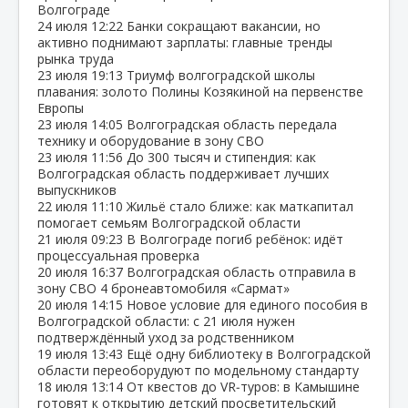
Волгограде
24 июля
12:22
Банки сокращают вакансии, но
активно поднимают зарплаты: главные тренды
рынка труда
23 июля
19:13
Триумф волгоградской школы
плавания: золото Полины Козякиной на первенстве
Европы
23 июля
14:05
Волгоградская область передала
технику и оборудование в зону СВО
23 июля
11:56
До 300 тысяч и стипендия: как
Волгоградская область поддерживает лучших
выпускников
22 июля
11:10
Жильё стало ближе: как маткапитал
помогает семьям Волгоградской области
21 июля
09:23
В Волгограде погиб ребёнок: идёт
процессуальная проверка
20 июля
16:37
Волгоградская область отправила в
зону СВО 4 бронеавтомобиля «Сармат»
20 июля
14:15
Новое условие для единого пособия в
Волгоградской области: с 21 июля нужен
подтверждённый уход за родственником
19 июля
13:43
Ещё одну библиотеку в Волгоградской
области переоборудуют по модельному стандарту
18 июля
13:14
От квестов до VR‑туров: в Камышине
готовят к открытию детский просветительский