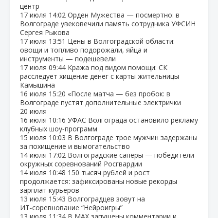
центр
17 июля
14:02
Орден Мужества — посмертно: в
Волгограде увековечили память сотрудника УФСИН
Сергея Рыкова
17 июля
13:51
Цены в Волгоградской области:
овощи и топливо подорожали, яйца и
инструменты — подешевели
17 июля
09:44
Кража под видом помощи: СК
расследует хищение денег с карты жительницы
Камышина
16 июля
15:20
«После матча — без пробок: в
Волгограде пустят дополнительные электрички
20 июля
16 июля
10:16
УФАС Волгограда остановило рекламу
клубных шоу‑программ
15 июля
10:03
В Волгограде трое мужчин задержаны
за похищение и вымогательство
14 июля
17:02
Волгоградские сапёры — победители
окружных соревнований Росгвардии
14 июля
10:48
150 тысяч рублей и рост
продолжается: зафиксированы новые рекорды
зарплат курьеров
13 июля
15:43
Волгоградцев зовут на
ИТ‑соревнование “Нейроигры”
13 июля
11:34
В МАХ запущены комментарии и