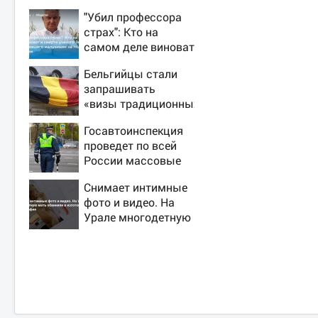
"Убил профессора
страх": Кто на
самом деле виноват
в смерти ученого
Бельгийцы стали
Зезина,
запрашивать
остановившего
«визы традиционных
мальчишек на поле
ценностей» в
с горохом
Госавтоинспекция
посольстве РФ
проведет по всей
России массовые
рейды с 10 августа
Снимает интимные
фото и видео. На
Урале многодетную
мать обвинили в
изготовлении
порнографии