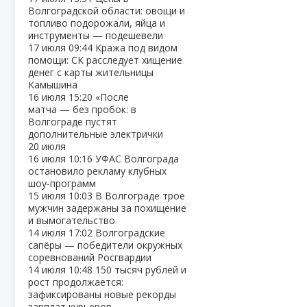
Волгоградской области: овощи и
топливо подорожали, яйца и
инструменты — подешевели
17 июля
09:44
Кража под видом
помощи: СК расследует хищение
денег с карты жительницы
Камышина
16 июля
15:20
«После
матча — без пробок: в
Волгограде пустят
дополнительные электрички
20 июля
16 июля
10:16
УФАС Волгограда
остановило рекламу клубных
шоу‑программ
15 июля
10:03
В Волгограде трое
мужчин задержаны за похищение
и вымогательство
14 июля
17:02
Волгоградские
сапёры — победители окружных
соревнований Росгвардии
14 июля
10:48
150 тысяч рублей и
рост продолжается:
зафиксированы новые рекорды
зарплат курьеров