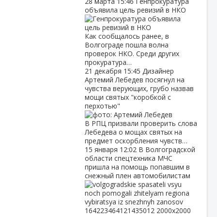
28 марта
15:46
Генпрокуратура
объявила цель ревизий в НКО
Как сообщалось ранее, в
Волгограде пошла волна
проверок НКО. Среди других
прокуратура…
21 декабря
15:45
Дизайнер
Артемий Лебедев посягнул на
чувства верующих, грубо назвав
мощи святых "коробкой с
перхотью"
В РПЦ призвали проверить слова
Лебедева о мощах святых на
предмет оскорбления чувств…
15 января
12:02
В Волгоградской
области спецтехника МЧС
пришла на помощь попавшим в
снежный плен автомобилистам