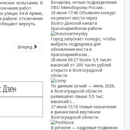
Бочарова, ночью подразделения
ические испытания. В
ПВО Минобороны России…
кончания работ.
29 июля
17:46
Объявлен конкурс
а улицах 64-й Армии,
на ремонт моста через
м районе отключение
Волго‑Донской канал в
 обещают вернуть.
Красноармейском районе
Город запускает конкурс, чтобы
выбрать подрядчика для
Вперед
обновления моста в
Красноармейском…
28 июля
09:27
Более 3,9 тысяч
вакансий от 200 тысяч рублей
открыто в Волгоградской
области
По данным за май — июнь 2026,
в Волгоградской области
размещено свыше 3,9 тыс.
вакансий с…
27 июля
15:16
Новые назначения
в финансовой вертикали
Волгоградской области
В регионе — кадровые подвижки: