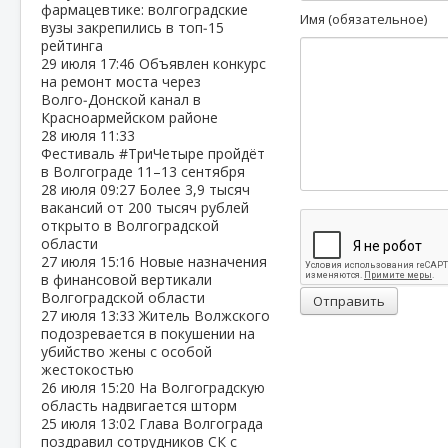
фармацевтике: волгоградские
Имя (обязательное)
вузы закрепились в топ‑15
рейтинга
29 июля
17:46
Объявлен конкурс
на ремонт моста через
Волго‑Донской канал в
Красноармейском районе
28 июля
11:33
Фестиваль #ТриЧетыре пройдёт
в Волгограде 11–13 сентября
28 июля
09:27
Более 3,9 тысяч
вакансий от 200 тысяч рублей
открыто в Волгоградской
области
27 июля
15:16
Новые назначения
в финансовой вертикали
Волгоградской области
Отправить
27 июля
13:33
Житель Волжского
подозревается в покушении на
убийство жены с особой
жестокостью
26 июля
15:20
На Волгоградскую
область надвигается шторм
25 июля
13:02
Глава Волгограда
поздравил сотрудников СК с