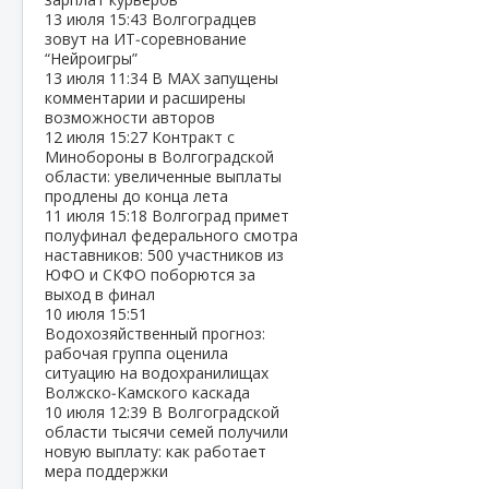
13 июля
15:43
Волгоградцев
зовут на ИТ‑соревнование
“Нейроигры”
13 июля
11:34
В МАХ запущены
комментарии и расширены
возможности авторов
12 июля
15:27
Контракт с
Минобороны в Волгоградской
области: увеличенные выплаты
продлены до конца лета
11 июля
15:18
Волгоград примет
полуфинал федерального смотра
наставников: 500 участников из
ЮФО и СКФО поборются за
выход в финал
10 июля
15:51
Водохозяйственный прогноз:
рабочая группа оценила
ситуацию на водохранилищах
Волжско‑Камского каскада
10 июля
12:39
В Волгоградской
области тысячи семей получили
новую выплату: как работает
мера поддержки