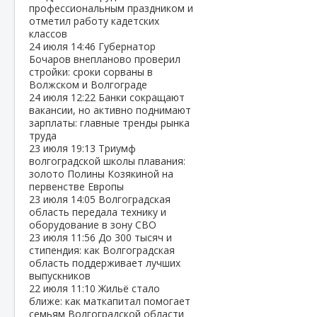
профессиональным праздником и
отметил работу кадетских
классов
24 июля
14:46
Губернатор
Бочаров внепланово проверил
стройки: сроки сорваны в
Волжском и Волгограде
24 июля
12:22
Банки сокращают
вакансии, но активно поднимают
зарплаты: главные тренды рынка
труда
23 июля
19:13
Триумф
волгоградской школы плавания:
золото Полины Козякиной на
первенстве Европы
23 июля
14:05
Волгоградская
область передала технику и
оборудование в зону СВО
23 июля
11:56
До 300 тысяч и
стипендия: как Волгоградская
область поддерживает лучших
выпускников
22 июля
11:10
Жильё стало
ближе: как маткапитал помогает
семьям Волгоградской области