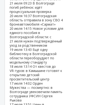
21 июля
09:23
В Волгограде
погиб ребёнок: идёт
процессуальная проверка
20 июля
16:37
Волгоградская
область отправила в зону СВО 4
бронеавтомобиля «Сармат»
20 июля
14:15
Новое условие для
единого пособия в
Волгоградской области: с
21 июля нужен подтверждённый
уход за родственником
19 июля
13:43
Ещё одну
библиотеку в Волгоградской
области переоборудуют по
модельному стандарту
18 июля
13:14
От квестов до
VR‑туров: в Камышине готовят к
открытию детский
просветительский центр
17 июля
14:02
Орден
Мужества — посмертно: в
Волгограде увековечили память
сотрудника УФСИН Сергея
Рыкова
17 июля
13:51
Цены в