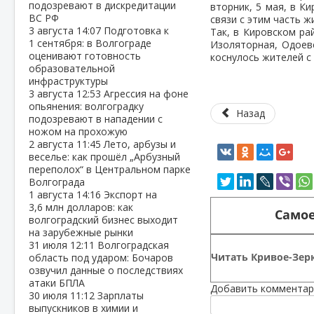
подозревают в дискредитации
вторник, 5 мая, в К
ВС РФ
связи с этим часть 
3 августа
14:07
Подготовка к
Так, в Кировском ра
1 сентября: в Волгограде
Изоляторная, Одоев
оценивают готовность
коснулось жителей с 
образовательной
инфраструктуры
3 августа
12:53
Агрессия на фоне
опьянения: волгоградку
Назад
подозревают в нападении с
ножом на прохожую
2 августа
11:45
Лето, арбузы и
веселье: как прошёл „Арбузный
переполох“ в Центральном парке
Волгограда
1 августа
14:16
Экспорт на
3,6 млн долларов: как
Самое
волгоградский бизнес выходит
на зарубежные рынки
31 июля
12:11
Волгоградская
Читать Кривое-Зерк
область под ударом: Бочаров
озвучил данные о последствиях
атаки БПЛА
Добавить комментар
30 июля
11:12
Зарплаты
выпускников в химии и