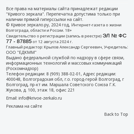
Все права на материалы сайта принадлежат редакции
"Кривого зеркала". Перепечатка допустима только при
наличии прямой гиперссылки на сайт.
© Кривое зеркало.ру, 2024 год, И
нтернет-газета о жизни
Волгограда, области и России. 18+
ЭЛ № ФС
Свидетельство о регистрации (запись в реестре)
77 - 87885
от 12 августа 2024 г.
:
Главный редактор: Крылов Александр Сергеевич, Учредитель
ООО "ЕДКММ"
Выдано федеральной службой по надзору в сфере связи,
информационных технологий и массовых коммуникаций
(Роскомнадзор)
Телефон редакции:
8 (909) 388-02-01
, Адрес редакции:
400048, Волгоградская обл, г.о. город-герой Волгоград, г
Волгоград, пр-кт им. Маршала Советского Союза Г.К.
Жукова, д. 100, этаж 18, офис 221
Email:
info@krivoe-zerkalo.ru
Реклама на сайте
Back to Top