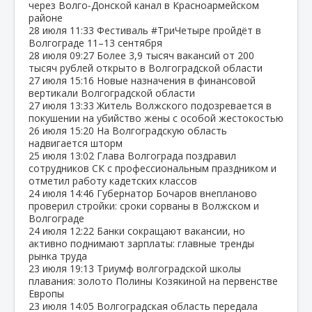
через Волго‑Донской канал в Красноармейском
районе
28 июля
11:33
Фестиваль #ТриЧетыре пройдёт в
Волгограде 11–13 сентября
28 июля
09:27
Более 3,9 тысяч вакансий от 200
тысяч рублей открыто в Волгоградской области
27 июля
15:16
Новые назначения в финансовой
вертикали Волгоградской области
27 июля
13:33
Житель Волжского подозревается в
покушении на убийство жены с особой жестокостью
26 июля
15:20
На Волгоградскую область
надвигается шторм
25 июля
13:02
Глава Волгограда поздравил
сотрудников СК с профессиональным праздником и
отметил работу кадетских классов
24 июля
14:46
Губернатор Бочаров внепланово
проверил стройки: сроки сорваны в Волжском и
Волгограде
24 июля
12:22
Банки сокращают вакансии, но
активно поднимают зарплаты: главные тренды
рынка труда
23 июля
19:13
Триумф волгоградской школы
плавания: золото Полины Козякиной на первенстве
Европы
23 июля
14:05
Волгоградская область передала