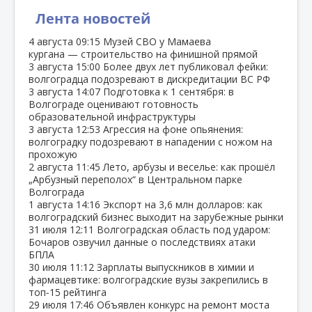
Лента новостей
4 августа
09:15
Музей СВО у Мамаева
кургана — строительство на финишной прямой
3 августа
15:00
Более двух лет публиковал фейки:
волгоградца подозревают в дискредитации ВС РФ
3 августа
14:07
Подготовка к 1 сентября: в
Волгограде оценивают готовность
образовательной инфраструктуры
3 августа
12:53
Агрессия на фоне опьянения:
волгоградку подозревают в нападении с ножом на
прохожую
2 августа
11:45
Лето, арбузы и веселье: как прошёл
„Арбузный переполох“ в Центральном парке
Волгограда
1 августа
14:16
Экспорт на 3,6 млн долларов: как
волгоградский бизнес выходит на зарубежные рынки
31 июля
12:11
Волгоградская область под ударом:
Бочаров озвучил данные о последствиях атаки
БПЛА
30 июля
11:12
Зарплаты выпускников в химии и
фармацевтике: волгоградские вузы закрепились в
топ‑15 рейтинга
29 июля
17:46
Объявлен конкурс на ремонт моста