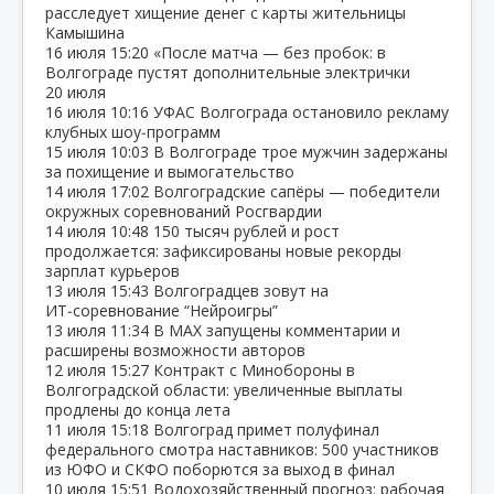
расследует хищение денег с карты жительницы
Камышина
16 июля
15:20
«После матча — без пробок: в
Волгограде пустят дополнительные электрички
20 июля
16 июля
10:16
УФАС Волгограда остановило рекламу
клубных шоу‑программ
15 июля
10:03
В Волгограде трое мужчин задержаны
за похищение и вымогательство
14 июля
17:02
Волгоградские сапёры — победители
окружных соревнований Росгвардии
14 июля
10:48
150 тысяч рублей и рост
продолжается: зафиксированы новые рекорды
зарплат курьеров
13 июля
15:43
Волгоградцев зовут на
ИТ‑соревнование “Нейроигры”
13 июля
11:34
В МАХ запущены комментарии и
расширены возможности авторов
12 июля
15:27
Контракт с Минобороны в
Волгоградской области: увеличенные выплаты
продлены до конца лета
11 июля
15:18
Волгоград примет полуфинал
федерального смотра наставников: 500 участников
из ЮФО и СКФО поборются за выход в финал
10 июля
15:51
Водохозяйственный прогноз: рабочая