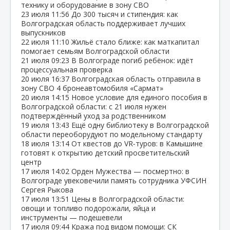
технику и оборудование в зону СВО
23 июля
11:56
До 300 тысяч и стипендия: как
Волгоградская область поддерживает лучших
выпускников
22 июля
11:10
Жильё стало ближе: как маткапитал
помогает семьям Волгоградской области
21 июля
09:23
В Волгограде погиб ребёнок: идёт
процессуальная проверка
20 июля
16:37
Волгоградская область отправила в
зону СВО 4 бронеавтомобиля «Сармат»
20 июля
14:15
Новое условие для единого пособия в
Волгоградской области: с 21 июля нужен
подтверждённый уход за родственником
19 июля
13:43
Ещё одну библиотеку в Волгоградской
области переоборудуют по модельному стандарту
18 июля
13:14
От квестов до VR‑туров: в Камышине
готовят к открытию детский просветительский
центр
17 июля
14:02
Орден Мужества — посмертно: в
Волгограде увековечили память сотрудника УФСИН
Сергея Рыкова
17 июля
13:51
Цены в Волгоградской области:
овощи и топливо подорожали, яйца и
инструменты — подешевели
17 июля
09:44
Кража под видом помощи: СК