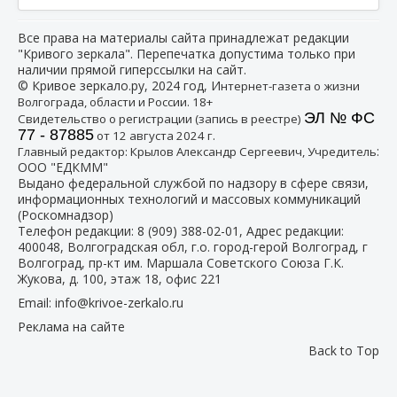
Все права на материалы сайта принадлежат редакции
"Кривого зеркала". Перепечатка допустима только при
наличии прямой гиперссылки на сайт.
© Кривое зеркало.ру, 2024 год, И
нтернет-газета о жизни
Волгограда, области и России. 18+
ЭЛ № ФС
Свидетельство о регистрации (запись в реестре)
77 - 87885
от 12 августа 2024 г.
:
Главный редактор: Крылов Александр Сергеевич, Учредитель
ООО "ЕДКММ"
Выдано федеральной службой по надзору в сфере связи,
информационных технологий и массовых коммуникаций
(Роскомнадзор)
Телефон редакции:
8 (909) 388-02-01
, Адрес редакции:
400048, Волгоградская обл, г.о. город-герой Волгоград, г
Волгоград, пр-кт им. Маршала Советского Союза Г.К.
Жукова, д. 100, этаж 18, офис 221
Email:
info@krivoe-zerkalo.ru
Реклама на сайте
Back to Top