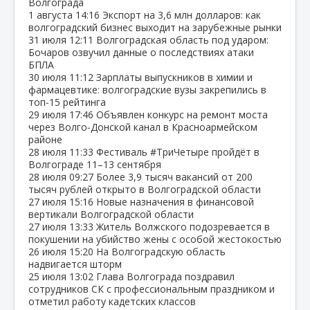
Волгограда
1 августа
14:16
Экспорт на 3,6 млн долларов: как
волгоградский бизнес выходит на зарубежные рынки
31 июля
12:11
Волгоградская область под ударом:
Бочаров озвучил данные о последствиях атаки
БПЛА
30 июля
11:12
Зарплаты выпускников в химии и
фармацевтике: волгоградские вузы закрепились в
топ‑15 рейтинга
29 июля
17:46
Объявлен конкурс на ремонт моста
через Волго‑Донской канал в Красноармейском
районе
28 июля
11:33
Фестиваль #ТриЧетыре пройдёт в
Волгограде 11–13 сентября
28 июля
09:27
Более 3,9 тысяч вакансий от 200
тысяч рублей открыто в Волгоградской области
27 июля
15:16
Новые назначения в финансовой
вертикали Волгоградской области
27 июля
13:33
Житель Волжского подозревается в
покушении на убийство жены с особой жестокостью
26 июля
15:20
На Волгоградскую область
надвигается шторм
25 июля
13:02
Глава Волгограда поздравил
сотрудников СК с профессиональным праздником и
отметил работу кадетских классов