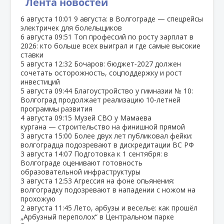
Лента новостей
6 августа
10:01
9 августа: в Волгограде — спецрейсы
электричек для болельщиков
6 августа
09:51
Топ профессий по росту зарплат в
2026: кто больше всех выиграл и где самые высокие
ставки
5 августа
12:32
Бочаров: бюджет‑2027 должен
сочетать осторожность, соцподдержку и рост
инвестиций
5 августа
09:44
Благоустройство у гимназии № 10:
Волгоград продолжает реализацию 10‑летней
программы развития
4 августа
09:15
Музей СВО у Мамаева
кургана — строительство на финишной прямой
3 августа
15:00
Более двух лет публиковал фейки:
волгоградца подозревают в дискредитации ВС РФ
3 августа
14:07
Подготовка к 1 сентября: в
Волгограде оценивают готовность
образовательной инфраструктуры
3 августа
12:53
Агрессия на фоне опьянения:
волгоградку подозревают в нападении с ножом на
прохожую
2 августа
11:45
Лето, арбузы и веселье: как прошёл
„Арбузный переполох“ в Центральном парке