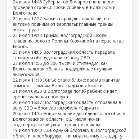
24 июля
14:46
Губернатор Бочаров внепланово
проверил стройки: сроки сорваны в Волжском и
Волгограде
24 июля
12:22
Банки сокращают вакансии, но
активно поднимают зарплаты: главные тренды
рынка труда
23 июля
19:13
Триумф волгоградской школы
плавания: золото Полины Козякиной на первенстве
Европы
23 июля
14:05
Волгоградская область передала
технику и оборудование в зону СВО
23 июля
11:56
До 300 тысяч и стипендия: как
Волгоградская область поддерживает лучших
выпускников
22 июля
11:10
Жильё стало ближе: как маткапитал
помогает семьям Волгоградской области
21 июля
09:23
В Волгограде погиб ребёнок: идёт
процессуальная проверка
20 июля
16:37
Волгоградская область отправила в
зону СВО 4 бронеавтомобиля «Сармат»
20 июля
14:15
Новое условие для единого пособия в
Волгоградской области: с 21 июля нужен
подтверждённый уход за родственником
19 июля
13:43
Ещё одну библиотеку в Волгоградской
области переоборудуют по модельному стандарту