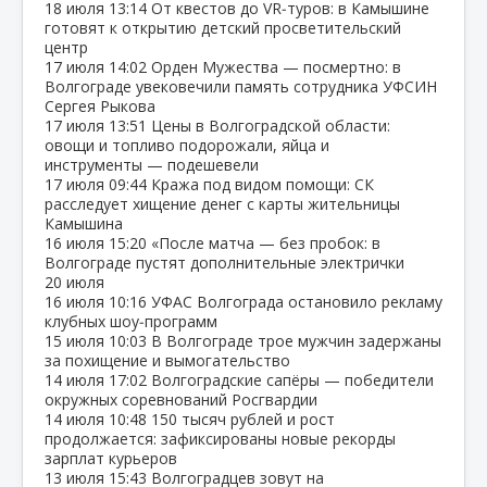
18 июля
13:14
От квестов до VR‑туров: в Камышине
готовят к открытию детский просветительский
центр
17 июля
14:02
Орден Мужества — посмертно: в
Волгограде увековечили память сотрудника УФСИН
Сергея Рыкова
17 июля
13:51
Цены в Волгоградской области:
овощи и топливо подорожали, яйца и
инструменты — подешевели
17 июля
09:44
Кража под видом помощи: СК
расследует хищение денег с карты жительницы
Камышина
16 июля
15:20
«После матча — без пробок: в
Волгограде пустят дополнительные электрички
20 июля
16 июля
10:16
УФАС Волгограда остановило рекламу
клубных шоу‑программ
15 июля
10:03
В Волгограде трое мужчин задержаны
за похищение и вымогательство
14 июля
17:02
Волгоградские сапёры — победители
окружных соревнований Росгвардии
14 июля
10:48
150 тысяч рублей и рост
продолжается: зафиксированы новые рекорды
зарплат курьеров
13 июля
15:43
Волгоградцев зовут на