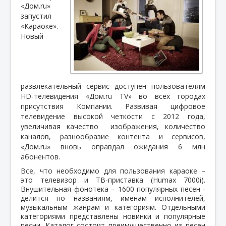
«Дом.ru»
запустил
«Караоке».
Новый
развлекательный сервис доступен пользователям
HD-телевидения «Дом.ru TV» во всех городах
присутствия Компании. Развивая цифровое
телевидение высокой четкости с 2012 года,
увеличивая качество
изображения, количество
каналов, разнообразие контента и сервисов,
«Дом.ru» вновь оправдал ожидания 6 млн
абонентов.
Все, что необходимо для пользования караоке –
это телевизор и ТВ-приставка (Humax 7000i).
Внушительная фонотека – 1600 популярных песен -
делится по названиям, именам исполнителей,
музыкальным жанрам и категориям. Отдельными
категориями представлены новинки и популярные
песни. Каталог состоит преимущественно из песен