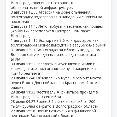
Волгограде оценивают готовность
образовательной инфраструктуры
3 августа
12:53
Агрессия на фоне опьянения:
волгоградку подозревают в нападении с ножом на
прохожую
2 августа
11:45
Лето, арбузы и веселье: как прошёл
„Арбузный переполох“ в Центральном парке
Волгограда
1 августа
14:16
Экспорт на 3,6 млн долларов: как
волгоградский бизнес выходит на зарубежные рынки
31 июля
12:11
Волгоградская область под ударом:
Бочаров озвучил данные о последствиях атаки
БПЛА
30 июля
11:12
Зарплаты выпускников в химии и
фармацевтике: волгоградские вузы закрепились в
топ‑15 рейтинга
29 июля
17:46
Объявлен конкурс на ремонт моста
через Волго‑Донской канал в Красноармейском
районе
28 июля
11:33
Фестиваль #ТриЧетыре пройдёт в
Волгограде 11–13 сентября
28 июля
09:27
Более 3,9 тысяч вакансий от 200
тысяч рублей открыто в Волгоградской области
27 июля
15:16
Новые назначения в финансовой
вертикали Волгоградской области