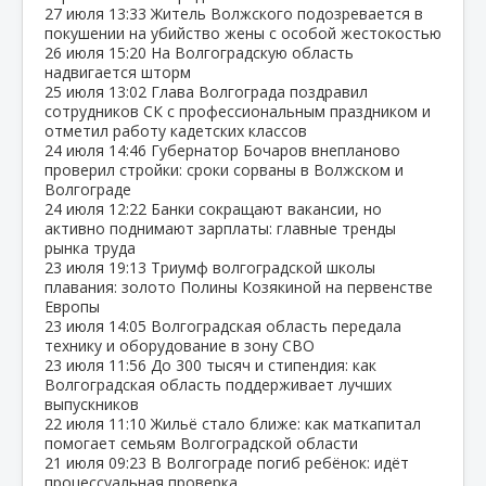
27 июля
13:33
Житель Волжского подозревается в
покушении на убийство жены с особой жестокостью
26 июля
15:20
На Волгоградскую область
надвигается шторм
25 июля
13:02
Глава Волгограда поздравил
сотрудников СК с профессиональным праздником и
отметил работу кадетских классов
24 июля
14:46
Губернатор Бочаров внепланово
проверил стройки: сроки сорваны в Волжском и
Волгограде
24 июля
12:22
Банки сокращают вакансии, но
активно поднимают зарплаты: главные тренды
рынка труда
23 июля
19:13
Триумф волгоградской школы
плавания: золото Полины Козякиной на первенстве
Европы
23 июля
14:05
Волгоградская область передала
технику и оборудование в зону СВО
23 июля
11:56
До 300 тысяч и стипендия: как
Волгоградская область поддерживает лучших
выпускников
22 июля
11:10
Жильё стало ближе: как маткапитал
помогает семьям Волгоградской области
21 июля
09:23
В Волгограде погиб ребёнок: идёт
процессуальная проверка