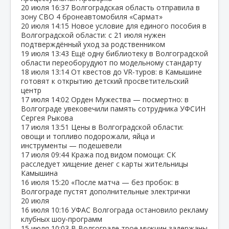
20 июля
16:37
Волгоградская область отправила в
зону СВО 4 бронеавтомобиля «Сармат»
20 июля
14:15
Новое условие для единого пособия в
Волгоградской области: с 21 июля нужен
подтверждённый уход за родственником
19 июля
13:43
Ещё одну библиотеку в Волгоградской
области переоборудуют по модельному стандарту
18 июля
13:14
От квестов до VR‑туров: в Камышине
готовят к открытию детский просветительский
центр
17 июля
14:02
Орден Мужества — посмертно: в
Волгограде увековечили память сотрудника УФСИН
Сергея Рыкова
17 июля
13:51
Цены в Волгоградской области:
овощи и топливо подорожали, яйца и
инструменты — подешевели
17 июля
09:44
Кража под видом помощи: СК
расследует хищение денег с карты жительницы
Камышина
16 июля
15:20
«После матча — без пробок: в
Волгограде пустят дополнительные электрички
20 июля
16 июля
10:16
УФАС Волгограда остановило рекламу
клубных шоу‑программ
15 июля
10:03
В Волгограде трое мужчин задержаны