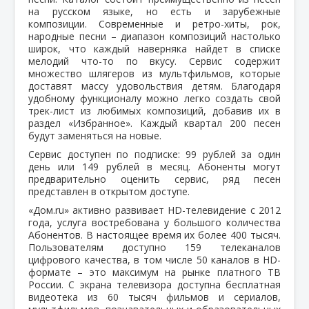
на русском языке, но есть и зарубежные
композиции. Современные и ретро-хиты, рок,
народные песни – диапазон композиций настолько
широк, что каждый наверняка найдет в списке
мелодий что-то по вкусу. Сервис содержит
множество шлягеров из мультфильмов, которые
доставят массу удовольствия детям. Благодаря
удобному функционалу можно легко создать свой
трек-лист из любимых композиций, добавив их в
раздел «Избранное». Каждый квартал 200 песен
будут заменяться на новые.
Сервис доступен по подписке: 99 рублей за один
день или 149 рублей в месяц. Абоненты могут
предварительно оценить сервис, ряд песен
представлен в открытом доступе.
«Дом.ru» активно развивает HD-телевидение c 2012
года, услуга востребована у большого количества
Абонентов. В настоящее время их более 400 тысяч.
Пользователям
доступно 159 телеканалов
цифрового качества, в том числе 50 каналов в HD-
формате – это максимум на рынке платного ТВ
России. С экрана телевизора доступна бесплатная
видеотека из 60 тысяч фильмов и сериалов,