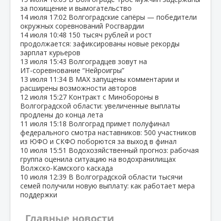
за похищение и вымогательство
14 июля
17:02
Волгоградские сапёры — победители
окружных соревнований Росгвардии
14 июля
10:48
150 тысяч рублей и рост
продолжается: зафиксированы новые рекорды
зарплат курьеров
13 июля
15:43
Волгоградцев зовут на
ИТ‑соревнование “Нейроигры”
13 июля
11:34
В МАХ запущены комментарии и
расширены возможности авторов
12 июля
15:27
Контракт с Минобороны в
Волгоградской области: увеличенные выплаты
продлены до конца лета
11 июля
15:18
Волгоград примет полуфинал
федерального смотра наставников: 500 участников
из ЮФО и СКФО поборются за выход в финал
10 июля
15:51
Водохозяйственный прогноз: рабочая
группа оценила ситуацию на водохранилищах
Волжско‑Камского каскада
10 июля
12:39
В Волгоградской области тысячи
семей получили новую выплату: как работает мера
поддержки
Главные новости