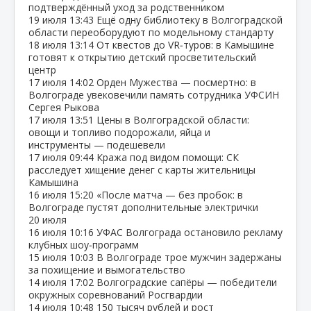
подтверждённый уход за родственником
19 июля
13:43
Ещё одну библиотеку в Волгоградской
области переоборудуют по модельному стандарту
18 июля
13:14
От квестов до VR‑туров: в Камышине
готовят к открытию детский просветительский
центр
17 июля
14:02
Орден Мужества — посмертно: в
Волгограде увековечили память сотрудника УФСИН
Сергея Рыкова
17 июля
13:51
Цены в Волгоградской области:
овощи и топливо подорожали, яйца и
инструменты — подешевели
17 июля
09:44
Кража под видом помощи: СК
расследует хищение денег с карты жительницы
Камышина
16 июля
15:20
«После матча — без пробок: в
Волгограде пустят дополнительные электрички
20 июля
16 июля
10:16
УФАС Волгограда остановило рекламу
клубных шоу‑программ
15 июля
10:03
В Волгограде трое мужчин задержаны
за похищение и вымогательство
14 июля
17:02
Волгоградские сапёры — победители
окружных соревнований Росгвардии
14 июля
10:48
150 тысяч рублей и рост