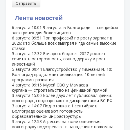
Отправить
Лента новостей
6 августа
10:01
9 августа: в Волгограде — спецрейсы
электричек для болельщиков
6 августа
09:51
Топ профессий по росту зарплат в
2026: кто больше всех выиграл и где самые высокие
ставки
5 августа
12:32
Бочаров: бюджет‑2027 должен
сочетать осторожность, соцподдержку и рост
инвестиций
5 августа
09:44
Благоустройство у гимназии № 10:
Волгоград продолжает реализацию 10‑летней
программы развития
4 августа
09:15
Музей СВО у Мамаева
кургана — строительство на финишной прямой
3 августа
15:00
Более двух лет публиковал фейки:
волгоградца подозревают в дискредитации ВС РФ
3 августа
14:07
Подготовка к 1 сентября: в
Волгограде оценивают готовность
образовательной инфраструктуры
3 августа
12:53
Агрессия на фоне опьянения:
волгоградку подозревают в нападении с ножом на