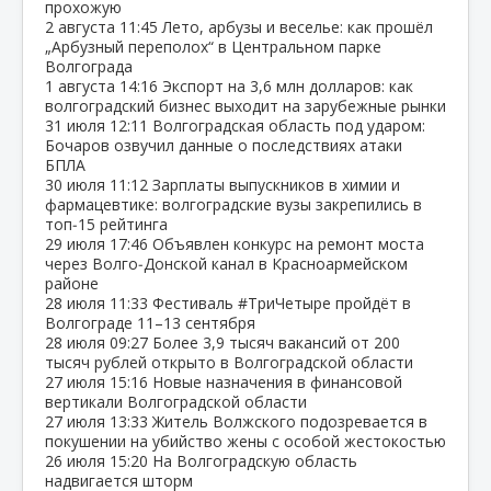
прохожую
2 августа
11:45
Лето, арбузы и веселье: как прошёл
„Арбузный переполох“ в Центральном парке
Волгограда
1 августа
14:16
Экспорт на 3,6 млн долларов: как
волгоградский бизнес выходит на зарубежные рынки
31 июля
12:11
Волгоградская область под ударом:
Бочаров озвучил данные о последствиях атаки
БПЛА
30 июля
11:12
Зарплаты выпускников в химии и
фармацевтике: волгоградские вузы закрепились в
топ‑15 рейтинга
29 июля
17:46
Объявлен конкурс на ремонт моста
через Волго‑Донской канал в Красноармейском
районе
28 июля
11:33
Фестиваль #ТриЧетыре пройдёт в
Волгограде 11–13 сентября
28 июля
09:27
Более 3,9 тысяч вакансий от 200
тысяч рублей открыто в Волгоградской области
27 июля
15:16
Новые назначения в финансовой
вертикали Волгоградской области
27 июля
13:33
Житель Волжского подозревается в
покушении на убийство жены с особой жестокостью
26 июля
15:20
На Волгоградскую область
надвигается шторм