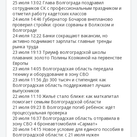
25 июля
13:02
Глава Волгограда поздравил
сотрудников СК с профессиональным праздником и
отметил работу кадетских классов
24 июля
14:46
Губернатор Бочаров внепланово
проверил стройки: сроки сорваны в Волжском и
Волгограде
24 июля
12:22
Банки сокращают вакансии, но
активно поднимают зарплаты: главные тренды
рынка труда
23 июля
19:13
Триумф волгоградской школы
плавания: золото Полины Козякиной на первенстве
Европы
23 июля
14:05
Волгоградская область передала
технику и оборудование в зону СВО
23 июля
11:56
До 300 тысяч и стипендия: как
Волгоградская область поддерживает лучших
выпускников
22 июля
11:10
Жильё стало ближе: как маткапитал
помогает семьям Волгоградской области
21 июля
09:23
В Волгограде погиб ребёнок: идёт
процессуальная проверка
20 июля
16:37
Волгоградская область отправила в
зону СВО 4 бронеавтомобиля «Сармат»
20 июля
14:15
Новое условие для единого пособия в
Волгоградской области: с 21 июля нужен