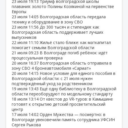
23 июля
19:13
Триумф волгоградской школы
плавания: золото Полины Козякиной на первенстве
Европы
23 июля
14:05
Волгоградская область передала
технику и оборудование в зону СВО
23 июля
11:56
До 300 тысяч и стипендия: как
Волгоградская область поддерживает лучших
выпускников
22 июля
11:10
Жильё стало ближе: как маткапитал
помогает семьям Волгоградской области
21 июля
09:23
В Волгограде погиб ребёнок: идёт
процессуальная проверка
20 июля
16:37
Волгоградская область отправила в
зону СВО 4 бронеавтомобиля «Сармат»
20 июля
14:15
Новое условие для единого пособия в
Волгоградской области: с 21 июля нужен
подтверждённый уход за родственником
19 июля
13:43
Ещё одну библиотеку в Волгоградской
области переоборудуют по модельному стандарту
18 июля
13:14
От квестов до VR‑туров: в Камышине
готовят к открытию детский просветительский
центр
17 июля
14:02
Орден Мужества — посмертно: в
Волгограде увековечили память сотрудника УФСИН
Сергея Рыкова