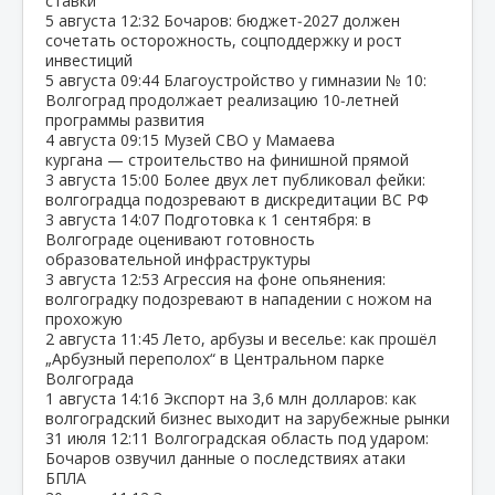
ставки
5 августа
12:32
Бочаров: бюджет‑2027 должен
сочетать осторожность, соцподдержку и рост
инвестиций
5 августа
09:44
Благоустройство у гимназии № 10:
Волгоград продолжает реализацию 10‑летней
программы развития
4 августа
09:15
Музей СВО у Мамаева
кургана — строительство на финишной прямой
3 августа
15:00
Более двух лет публиковал фейки:
волгоградца подозревают в дискредитации ВС РФ
3 августа
14:07
Подготовка к 1 сентября: в
Волгограде оценивают готовность
образовательной инфраструктуры
3 августа
12:53
Агрессия на фоне опьянения:
волгоградку подозревают в нападении с ножом на
прохожую
2 августа
11:45
Лето, арбузы и веселье: как прошёл
„Арбузный переполох“ в Центральном парке
Волгограда
1 августа
14:16
Экспорт на 3,6 млн долларов: как
волгоградский бизнес выходит на зарубежные рынки
31 июля
12:11
Волгоградская область под ударом:
Бочаров озвучил данные о последствиях атаки
БПЛА