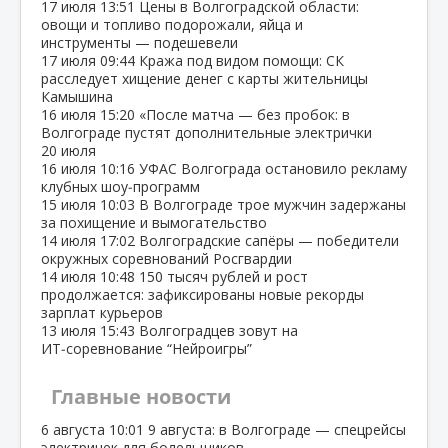
17 июля
13:51
Цены в Волгоградской области:
овощи и топливо подорожали, яйца и
инструменты — подешевели
17 июля
09:44
Кража под видом помощи: СК
расследует хищение денег с карты жительницы
Камышина
16 июля
15:20
«После матча — без пробок: в
Волгограде пустят дополнительные электрички
20 июля
16 июля
10:16
УФАС Волгограда остановило рекламу
клубных шоу‑программ
15 июля
10:03
В Волгограде трое мужчин задержаны
за похищение и вымогательство
14 июля
17:02
Волгоградские сапёры — победители
окружных соревнований Росгвардии
14 июля
10:48
150 тысяч рублей и рост
продолжается: зафиксированы новые рекорды
зарплат курьеров
13 июля
15:43
Волгоградцев зовут на
ИТ‑соревнование “Нейроигры”
Главные новости
6 августа
10:01
9 августа: в Волгограде — спецрейсы
электричек для болельщиков