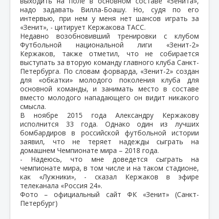
выходить на поле в основном составе «Зенита»,
надо задавать Вилла-Боашу. Но, судя по его
интервью, при нем у меня нет шансов играть за
«Зенит», - цитирует Кержакова ТАСС.
Недавно возобновивший тренировки с клубом
Футбольной национальной лиги «Зенит-2»
Кержаков, также отметил, что не собирается
выступать за вторую команду главного клуба Санкт-
Петербурга. По словам форварда, «Зенит-2» создан
для «обкатки» молодого поколения клуба для
основной команды, и занимать место в составе
вместо молодого нападающего он видит никакого
смысла.
В ноябре 2015 года Александру Кержакову
исполнится 33 года. Однако один из лучших
бомбардиров в российской футбольной истории
заявил, что не теряет надежды сыграть на
домашнем Чемпионате мира – 2018 года.
- Надеюсь, что мне доведется сыграть на
чемпионате мира, в том числе и на таком стадионе,
как «Лужники», - сказал Кержаков в эфире
телеканала «Россия 24».
Фото – официальный сайт ФК «Зенит» (Санкт-
Петербург)