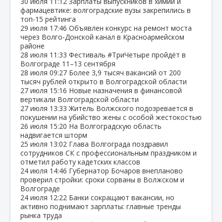
30 июля
11:12
Зарплаты выпускников в химии и
фармацевтике: волгоградские вузы закрепились в
топ‑15 рейтинга
29 июля
17:46
Объявлен конкурс на ремонт моста
через Волго‑Донской канал в Красноармейском
районе
28 июля
11:33
Фестиваль #ТриЧетыре пройдёт в
Волгограде 11–13 сентября
28 июля
09:27
Более 3,9 тысяч вакансий от 200
тысяч рублей открыто в Волгоградской области
27 июля
15:16
Новые назначения в финансовой
вертикали Волгоградской области
27 июля
13:33
Житель Волжского подозревается в
покушении на убийство жены с особой жестокостью
26 июля
15:20
На Волгоградскую область
надвигается шторм
25 июля
13:02
Глава Волгограда поздравил
сотрудников СК с профессиональным праздником и
отметил работу кадетских классов
24 июля
14:46
Губернатор Бочаров внепланово
проверил стройки: сроки сорваны в Волжском и
Волгограде
24 июля
12:22
Банки сокращают вакансии, но
активно поднимают зарплаты: главные тренды
рынка труда