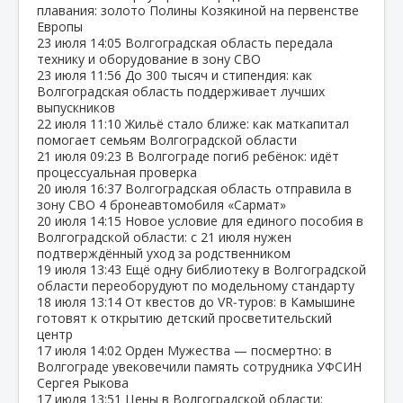
плавания: золото Полины Козякиной на первенстве
Европы
23 июля
14:05
Волгоградская область передала
технику и оборудование в зону СВО
23 июля
11:56
До 300 тысяч и стипендия: как
Волгоградская область поддерживает лучших
выпускников
22 июля
11:10
Жильё стало ближе: как маткапитал
помогает семьям Волгоградской области
21 июля
09:23
В Волгограде погиб ребёнок: идёт
процессуальная проверка
20 июля
16:37
Волгоградская область отправила в
зону СВО 4 бронеавтомобиля «Сармат»
20 июля
14:15
Новое условие для единого пособия в
Волгоградской области: с 21 июля нужен
подтверждённый уход за родственником
19 июля
13:43
Ещё одну библиотеку в Волгоградской
области переоборудуют по модельному стандарту
18 июля
13:14
От квестов до VR‑туров: в Камышине
готовят к открытию детский просветительский
центр
17 июля
14:02
Орден Мужества — посмертно: в
Волгограде увековечили память сотрудника УФСИН
Сергея Рыкова
17 июля
13:51
Цены в Волгоградской области: