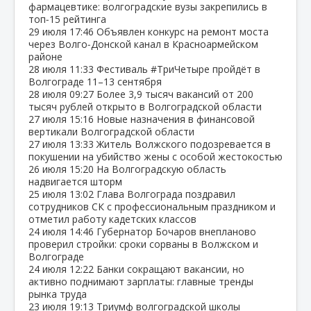
фармацевтике: волгоградские вузы закрепились в
топ‑15 рейтинга
29 июля
17:46
Объявлен конкурс на ремонт моста
через Волго‑Донской канал в Красноармейском
районе
28 июля
11:33
Фестиваль #ТриЧетыре пройдёт в
Волгограде 11–13 сентября
28 июля
09:27
Более 3,9 тысяч вакансий от 200
тысяч рублей открыто в Волгоградской области
27 июля
15:16
Новые назначения в финансовой
вертикали Волгоградской области
27 июля
13:33
Житель Волжского подозревается в
покушении на убийство жены с особой жестокостью
26 июля
15:20
На Волгоградскую область
надвигается шторм
25 июля
13:02
Глава Волгограда поздравил
сотрудников СК с профессиональным праздником и
отметил работу кадетских классов
24 июля
14:46
Губернатор Бочаров внепланово
проверил стройки: сроки сорваны в Волжском и
Волгограде
24 июля
12:22
Банки сокращают вакансии, но
активно поднимают зарплаты: главные тренды
рынка труда
23 июля
19:13
Триумф волгоградской школы