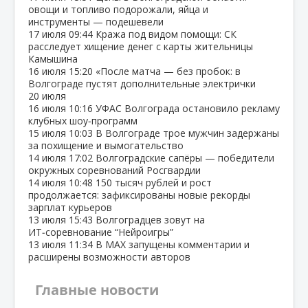
овощи и топливо подорожали, яйца и
инструменты — подешевели
17 июля
09:44
Кража под видом помощи: СК
расследует хищение денег с карты жительницы
Камышина
16 июля
15:20
«После матча — без пробок: в
Волгограде пустят дополнительные электрички
20 июля
16 июля
10:16
УФАС Волгограда остановило рекламу
клубных шоу‑программ
15 июля
10:03
В Волгограде трое мужчин задержаны
за похищение и вымогательство
14 июля
17:02
Волгоградские сапёры — победители
окружных соревнований Росгвардии
14 июля
10:48
150 тысяч рублей и рост
продолжается: зафиксированы новые рекорды
зарплат курьеров
13 июля
15:43
Волгоградцев зовут на
ИТ‑соревнование “Нейроигры”
13 июля
11:34
В МАХ запущены комментарии и
расширены возможности авторов
Главные новости