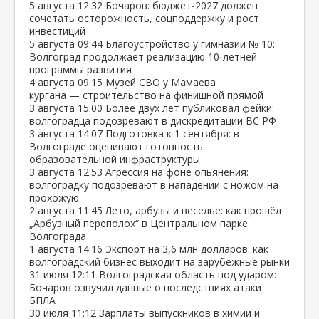
5 августа
12:32
Бочаров: бюджет‑2027 должен
сочетать осторожность, соцподдержку и рост
инвестиций
5 августа
09:44
Благоустройство у гимназии № 10:
Волгоград продолжает реализацию 10‑летней
программы развития
4 августа
09:15
Музей СВО у Мамаева
кургана — строительство на финишной прямой
3 августа
15:00
Более двух лет публиковал фейки:
волгоградца подозревают в дискредитации ВС РФ
3 августа
14:07
Подготовка к 1 сентября: в
Волгограде оценивают готовность
образовательной инфраструктуры
3 августа
12:53
Агрессия на фоне опьянения:
волгоградку подозревают в нападении с ножом на
прохожую
2 августа
11:45
Лето, арбузы и веселье: как прошёл
„Арбузный переполох“ в Центральном парке
Волгограда
1 августа
14:16
Экспорт на 3,6 млн долларов: как
волгоградский бизнес выходит на зарубежные рынки
31 июля
12:11
Волгоградская область под ударом:
Бочаров озвучил данные о последствиях атаки
БПЛА
30 июля
11:12
Зарплаты выпускников в химии и