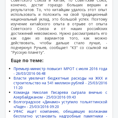
Советского Союза и Китая, то Советский Союз,
конечно, достиг гораздо больших вершин и
результатов. То, что китайцам удалось этот опыт
использовать и положить на свой традиционный
национальный уклад, это большой успех. Поэтому
изучение китайского опыта в отрыве от опыта
Советского Союза и от наших российских
достижений невозможно. Нужно рассматривать его
как один из вариантов того, как можно
действовать, чтобы дальше стало лучше, -
подчеркнул Ручьев, сообщает "КЗ" со ссылкой на
"Русскую планету".
Еще по теме:
Премьер-министр повысит МРОТ с июля 2016 года
-
26/03/2016 06:48
Власти увеличат бюджетные расходы на ЖКХ и
строительство на 541 миллион рублей -
25/03/2016
11:20
Команда Николая Писарева сыграла вничью с
Азербайджаном -
25/03/2016 09:43
Волгоградское «Динамо» уступило тольяттинской
«Ладе» -
25/03/2016 09:20
УФАС ищет компанию, обещавшую волжанам
бесплатно установить надгробные памятники -