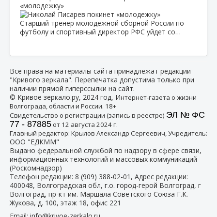
«молодежку»
Старший тренер молодежной сборной России по
футболу и спортивный директор РФС уйдет со…
Все права на материалы сайта принадлежат редакции
"Кривого зеркала". Перепечатка допустима только при
наличии прямой гиперссылки на сайт.
© Кривое зеркало.ру, 2024 год, И
нтернет-газета о жизни
Волгограда, области и России. 18+
ЭЛ № ФС
Свидетельство о регистрации (запись в реестре)
77 - 87885
от 12 августа 2024 г.
:
Главный редактор: Крылов Александр Сергеевич, Учредитель
ООО "ЕДКММ"
Выдано федеральной службой по надзору в сфере связи,
информационных технологий и массовых коммуникаций
(Роскомнадзор)
Телефон редакции:
8 (909) 388-02-01
, Адрес редакции:
400048, Волгоградская обл, г.о. город-герой Волгоград, г
Волгоград, пр-кт им. Маршала Советского Союза Г.К.
Жукова, д. 100, этаж 18, офис 221
Email:
info@krivoe-zerkalo.ru