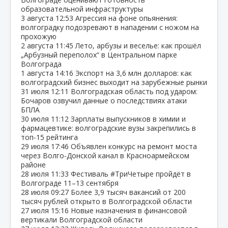
образовательной инфраструктуры
3 августа
12:53
Агрессия на фоне опьянения:
волгоградку подозревают в нападении с ножом на
прохожую
2 августа
11:45
Лето, арбузы и веселье: как прошёл
„Арбузный переполох“ в Центральном парке
Волгограда
1 августа
14:16
Экспорт на 3,6 млн долларов: как
волгоградский бизнес выходит на зарубежные рынки
31 июля
12:11
Волгоградская область под ударом:
Бочаров озвучил данные о последствиях атаки
БПЛА
30 июля
11:12
Зарплаты выпускников в химии и
фармацевтике: волгоградские вузы закрепились в
топ‑15 рейтинга
29 июля
17:46
Объявлен конкурс на ремонт моста
через Волго‑Донской канал в Красноармейском
районе
28 июля
11:33
Фестиваль #ТриЧетыре пройдёт в
Волгограде 11–13 сентября
28 июля
09:27
Более 3,9 тысяч вакансий от 200
тысяч рублей открыто в Волгоградской области
27 июля
15:16
Новые назначения в финансовой
вертикали Волгоградской области