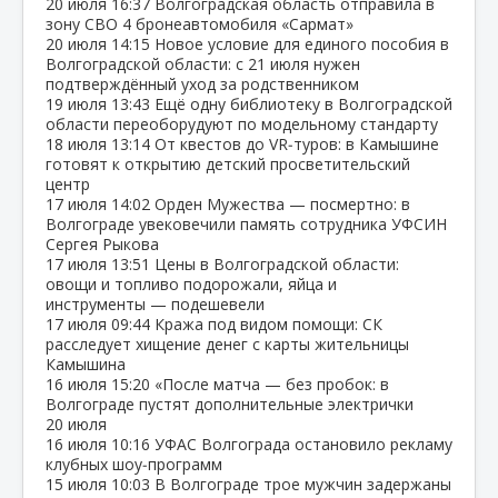
20 июля
16:37
Волгоградская область отправила в
зону СВО 4 бронеавтомобиля «Сармат»
20 июля
14:15
Новое условие для единого пособия в
Волгоградской области: с 21 июля нужен
подтверждённый уход за родственником
19 июля
13:43
Ещё одну библиотеку в Волгоградской
области переоборудуют по модельному стандарту
18 июля
13:14
От квестов до VR‑туров: в Камышине
готовят к открытию детский просветительский
центр
17 июля
14:02
Орден Мужества — посмертно: в
Волгограде увековечили память сотрудника УФСИН
Сергея Рыкова
17 июля
13:51
Цены в Волгоградской области:
овощи и топливо подорожали, яйца и
инструменты — подешевели
17 июля
09:44
Кража под видом помощи: СК
расследует хищение денег с карты жительницы
Камышина
16 июля
15:20
«После матча — без пробок: в
Волгограде пустят дополнительные электрички
20 июля
16 июля
10:16
УФАС Волгограда остановило рекламу
клубных шоу‑программ
15 июля
10:03
В Волгограде трое мужчин задержаны