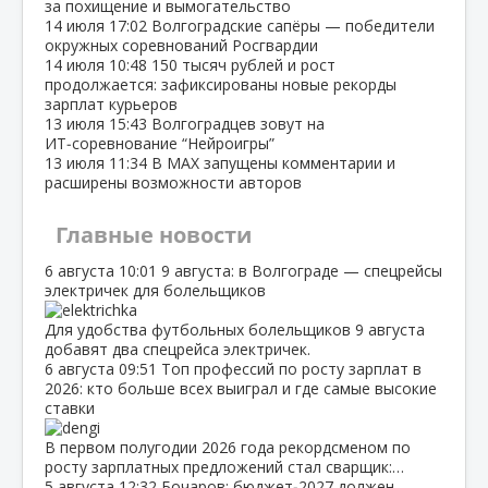
за похищение и вымогательство
14 июля
17:02
Волгоградские сапёры — победители
окружных соревнований Росгвардии
14 июля
10:48
150 тысяч рублей и рост
продолжается: зафиксированы новые рекорды
зарплат курьеров
13 июля
15:43
Волгоградцев зовут на
ИТ‑соревнование “Нейроигры”
13 июля
11:34
В МАХ запущены комментарии и
расширены возможности авторов
Главные новости
6 августа
10:01
9 августа: в Волгограде — спецрейсы
электричек для болельщиков
Для удобства футбольных болельщиков 9 августа
добавят два спецрейса электричек.
6 августа
09:51
Топ профессий по росту зарплат в
2026: кто больше всех выиграл и где самые высокие
ставки
В первом полугодии 2026 года рекордсменом по
росту зарплатных предложений стал сварщик:…
5 августа
12:32
Бочаров: бюджет‑2027 должен