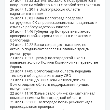
27 июля
13:33
Житель Волжского подозревается в
покушении на убийство жены с особой жестокостью
26 июля
15:20
На Волгоградскую область
надвигается шторм
25 июля
13:02
Глава Волгограда поздравил
сотрудников СК с профессиональным праздником и
отметил работу кадетских классов
24 июля
14:46
Губернатор Бочаров внепланово
проверил стройки: сроки сорваны в Волжском и
Волгограде
24 июля
12:22
Банки сокращают вакансии, но
активно поднимают зарплаты: главные тренды
рынка труда
23 июля
19:13
Триумф волгоградской школы
плавания: золото Полины Козякиной на первенстве
Европы
23 июля
14:05
Волгоградская область передала
технику и оборудование в зону СВО
23 июля
11:56
До 300 тысяч и стипендия: как
Волгоградская область поддерживает лучших
выпускников
22 июля
11:10
Жильё стало ближе: как маткапитал
помогает семьям Волгоградской области
21 июля
09:23
В Волгограде погиб ребёнок: идёт
процессуальная проверка