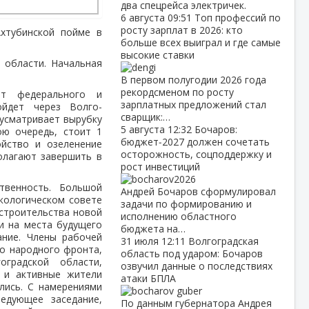
два спецрейса электричек.
6 августа
09:51
Топ профессий по
росту зарплат в 2026: кто
хтубинской пойме в
больше всех выиграл и где самые
высокие ставки
 области. Начальная
.
В первом полугодии 2026 года
рекордсменом по росту
ет федерального и
зарплатных предложений стал
ойдет через Волго-
сварщик:…
дусматривает вырубку
5 августа
12:32
Бочаров:
ою очередь, стоит 1
бюджет‑2027 должен сочетать
ойство и озеленение
осторожность, соцподдержку и
олагают завершить в
рост инвестиций
твенность. Большой
Андрей Бочаров сформулировал
кологическом совете
задачи по формированию и
 строительства новой
исполнению областного
ли на места будущего
бюджета на…
ание. Члены рабочей
31 июля
12:11
Волгоградская
го народного фронта,
область под ударом: Бочаров
оградской области,
озвучил данные о последствиях
я и активные жители
атаки БПЛА
лись. С намерениями
ледующее заседание,
По данным губернатора Андрея