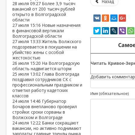
Назад
28 июля
09:27
Более 3,9 тысяч
вакансий от 200 тысяч рублей
открыто в Волгоградской
области
27 июля
15:16
Новые назначения
в финансовой вертикали
Волгоградской области
27 июля
13:33
Житель Волжского
Самое
подозревается в покушении на
убийство жены с особой
жестокостью
Читать Кривое-Зерк
26 июля
15:20
На Волгоградскую
область надвигается шторм
25 июля
13:02
Глава Волгограда
Добавить комментар
поздравил сотрудников СК с
профессиональным праздником и
отметил работу кадетских
Имя (обязательное)
классов
24 июля
14:46
Губернатор
Бочаров внепланово проверил
стройки: сроки сорваны в
Волжском и Волгограде
24 июля
12:22
Банки сокращают
вакансии, но активно поднимают
зарплаты: главные тренды рынка