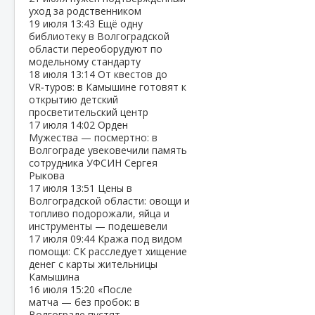
уход за родственником
19 июля
13:43
Ещё одну
библиотеку в Волгоградской
области переоборудуют по
модельному стандарту
18 июля
13:14
От квестов до
VR‑туров: в Камышине готовят к
открытию детский
просветительский центр
17 июля
14:02
Орден
Мужества — посмертно: в
Волгограде увековечили память
сотрудника УФСИН Сергея
Рыкова
17 июля
13:51
Цены в
Волгоградской области: овощи и
топливо подорожали, яйца и
инструменты — подешевели
17 июля
09:44
Кража под видом
помощи: СК расследует хищение
денег с карты жительницы
Камышина
16 июля
15:20
«После
матча — без пробок: в
Волгограде пустят