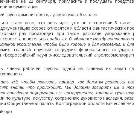
еченное на 22 сентября, пригласить и послушать представ
ной документации.
ей группы «мониторят», аукцион уже объявлен.
льно стало ясно, что речь идет уже не о спасении 8 тысяч 
документацию скорее относятся к области фантастических пр
сколько раз произойдет при таком раскладе удорожание 
есовосстановительных работах. О «
балансе между антропоге
кальной экосистемы, чтобы было хорошо и для населения, и дл
демик, главный научный сотрудник федерального государст
я «Всероссийский научно-исследовательский агролесомелиорат
ны члены рабочей группы, одной из главных их задач яв
сходящего.
лать всё, чтобы показать пример, как должны решаться под
тят знать, что происходит. Мы должны говорить им о том
 для доведения информации все инструменты, которые сущест
ии по культуре, искусству, сохранению духовного наследия, раз
ий Общественной палаты Волгоградской области Вячеслав Чер
мБюро