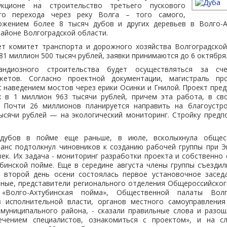
кционе на строительство третьего пускового
го перехода через реку Волга – того самого,
ожением более 8 тысяч дубов и других деревьев в Волго-А
айоне Волгоградской области.
ет комитет транспорта и дорожного хозяйства Волгоградской
81 миллион 500 тысяч рублей, заявки принимаются до 6 октября
рандиозного строительства будет осуществляться за сч
жетов. Согласно проектной документации, магистраль пр
с наведением мостов через ерики Осинки и Гнилой. Проект пре
х в 1 миллион 963 тысячи рублей, причем эта работа, в св
 Почти 26 миллионов планируется направить на благоустр
тысячи рублей — на экологический мониторинг. Стройку предп
дубов в пойме еще раньше, в июле, всколыхнула общес
анс подтолкнул чиновников к созданию рабочей группы при Э
ек. Их задача - мониторинг разработки проекта и собственно
бинской пойме. Еще в середине августа члены группы съезди
а второй день осени состоялась первое установочное засед
ченые, представители регионального отделения Общероссийско
«Волго-Ахтубинская пойма», Общественной палаты Волг
 исполнительной власти, органов местного самоуправлени
 муниципального района, - сказали правильные слова и разош
ечением специалистов, ознакомиться с проектом», и на с