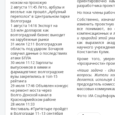
ориентировочно нам
ножом на прохожую
разработчика проект
2 августа
11:45
Лето, арбузы и
веселье: как прошёл „Арбузный
Но пока члены рабоч
переполох“ в Центральном парке
Собственно, изнача
Волгограда
изменить проектную 
1 августа
14:16
Экспорт на
все понимают, во 
3,6 млн долларов: как
компенсационных и л
волгоградский бизнес выходит
и природой этой уни
на зарубежные рынки
как выразился ака
31 июля
12:11
Волгоградская
научного учреждени
область под ударом: Бочаров
Константин Кулик.
озвучил данные о последствиях
атаки БПЛА
Кроме того, увере
30 июля
11:12
Зарплаты
«прозрачности» прои
выпускников в химии и
«
Наша задача - сде
фармацевтике: волгоградские
вопросы. Жители хо
вузы закрепились в топ‑15
делается, используя
рейтинга
председатель комисс
29 июля
17:46
Объявлен конкурс
массовых коммуникац
на ремонт моста через
Волго‑Донской канал в
Фото: ИА СоцИнфор
Красноармейском районе
28 июля
11:33
Фестиваль #ТриЧетыре пройдёт
в Волгограде 11–13 сентября