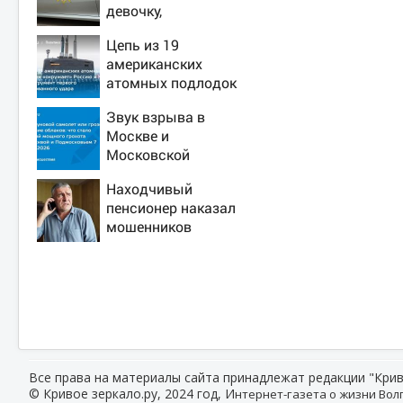
девочку,
ворвавшись в
Цепь из 19
квартиру
американских
атомных подлодок
«окружает» Россию
Звук взрыва в
и Китай: это
Москве и
инструмент первого
Московской
массированного
области 7 августа
удара
Находчивый
2026 года: Причины,
пенсионер наказал
источник, откуда
мошенников
был громкий хлопок
изощренным
способом
Все права на материалы сайта принадлежат редакции "Крив
© Кривое зеркало.ру, 2024 год, И
нтернет-газета о жизни Волг