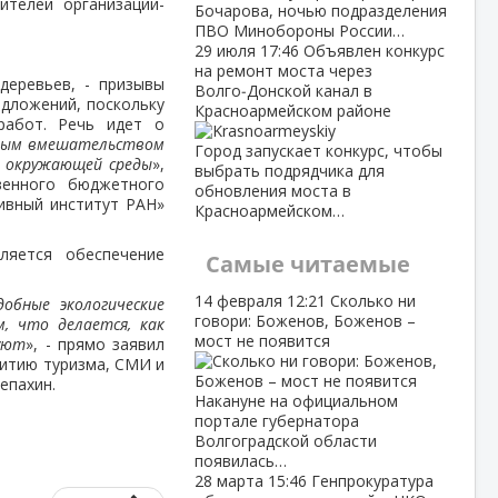
ителей организации-
Бочарова, ночью подразделения
ПВО Минобороны России…
29 июля
17:46
Объявлен конкурс
на ремонт моста через
деревьев, - призывы
Волго‑Донской канал в
едложений, поскольку
Красноармейском районе
работ. Речь идет о
нным вмешательством
Город запускает конкурс, чтобы
я окружающей среды
»,
выбрать подрядчика для
венного бюджетного
обновления моста в
ивный институт РАН»
Красноармейском…
ляется обеспечение
Самые читаемые
14 февраля
12:21
Сколько ни
обные экологические
говори: Боженов, Боженов –
, что делается, как
мост не появится
вуют
», - прямо заявил
витию туризма, СМИ и
епахин.
Накануне на официальном
портале губернатора
Волгоградской области
появилась…
28 марта
15:46
Генпрокуратура