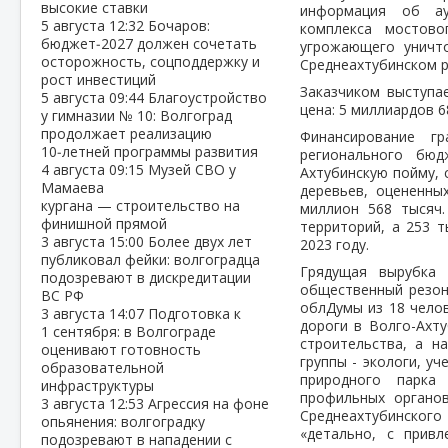
высокие ставки
информация об ау
5 августа
12:32
Бочаров:
комплекса мостово
бюджет‑2027 должен сочетать
угрожающего уничт
осторожность, соцподдержку и
Среднеахтубинском р
рост инвестиций
Заказчиком выступа
5 августа
09:44
Благоустройство
цена: 5 миллиардов 6
у гимназии № 10: Волгоград
продолжает реализацию
Финансирование г
10‑летней программы развития
регионального бюд
4 августа
09:15
Музей СВО у
Ахтубинскую пойму, 
Мамаева
деревьев, оцененны
кургана — строительство на
миллион 568 тысяч.
финишной прямой
территорий, а 253 
3 августа
15:00
Более двух лет
2023 году.
публиковал фейки: волгоградца
Грядущая вырубка 
подозревают в дискредитации
общественный резон
ВС РФ
облДумы из 18 челов
3 августа
14:07
Подготовка к
дороги в Волго-Ахту
1 сентября: в Волгограде
строительства, а н
оценивают готовность
группы - экологи, у
образовательной
природного парка 
инфраструктуры
профильных органов
3 августа
12:53
Агрессия на фоне
Среднеахтубинского
опьянения: волгоградку
«детально, с привл
подозревают в нападении с