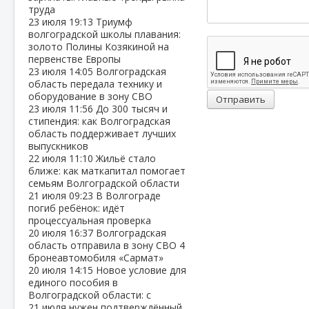
труда
23 июля
19:13
Триумф
волгоградской школы плавания:
золото Полины Козякиной на
первенстве Европы
23 июля
14:05
Волгоградская
область передала технику и
оборудование в зону СВО
Отправить
23 июля
11:56
До 300 тысяч и
стипендия: как Волгоградская
область поддерживает лучших
выпускников
22 июля
11:10
Жильё стало
ближе: как маткапитал помогает
семьям Волгоградской области
21 июля
09:23
В Волгограде
погиб ребёнок: идёт
процессуальная проверка
20 июля
16:37
Волгоградская
область отправила в зону СВО 4
бронеавтомобиля «Сармат»
20 июля
14:15
Новое условие для
единого пособия в
Волгоградской области: с
21 июля нужен подтверждённый