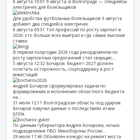
6 августа
10:01
9 августа: в Волгограде — спецрейсы
электричек для болельщиков
Для удобства футбольных болельщиков 9 августа
добавят два спецрейса электричек.
6 августа
09:51
Топ профессий по росту зарплат в
2026: кто больше всех выиграл и где самые высокие
ставки
В первом полугодии 2026 года рекордсменом по
росту зарплатных предложений стал сварщик:…
5 августа
12:32
Бочаров: бюджет‑2027 должен
сочетать осторожность, соцподдержку и рост
инвестиций
Андрей Бочаров сформулировал задачи по
формированию и исполнению областного бюджета
на…
31 июля
12:11
Волгоградская область под ударом:
Бочаров озвучил данные о последствиях атаки
БПЛА
По данным губернатора Андрея Бочарова, ночью
подразделения ПВО Минобороны России…
29 июля
17:46
Объявлен конкурс на ремонт моста