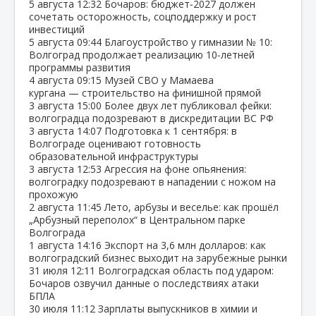
5 августа
12:32
Бочаров: бюджет‑2027 должен
сочетать осторожность, соцподдержку и рост
инвестиций
5 августа
09:44
Благоустройство у гимназии № 10:
Волгоград продолжает реализацию 10‑летней
программы развития
4 августа
09:15
Музей СВО у Мамаева
кургана — строительство на финишной прямой
3 августа
15:00
Более двух лет публиковал фейки:
волгоградца подозревают в дискредитации ВС РФ
3 августа
14:07
Подготовка к 1 сентября: в
Волгограде оценивают готовность
образовательной инфраструктуры
3 августа
12:53
Агрессия на фоне опьянения:
волгоградку подозревают в нападении с ножом на
прохожую
2 августа
11:45
Лето, арбузы и веселье: как прошёл
„Арбузный переполох“ в Центральном парке
Волгограда
1 августа
14:16
Экспорт на 3,6 млн долларов: как
волгоградский бизнес выходит на зарубежные рынки
31 июля
12:11
Волгоградская область под ударом:
Бочаров озвучил данные о последствиях атаки
БПЛА
30 июля
11:12
Зарплаты выпускников в химии и