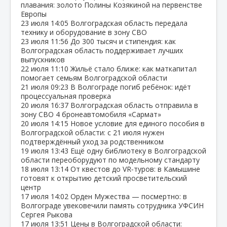
плавания: золото Полины Козякиной на первенстве
Европы
23 июля
14:05
Волгоградская область передала
технику и оборудование в зону СВО
23 июля
11:56
До 300 тысяч и стипендия: как
Волгоградская область поддерживает лучших
выпускников
22 июля
11:10
Жильё стало ближе: как маткапитал
помогает семьям Волгоградской области
21 июля
09:23
В Волгограде погиб ребёнок: идёт
процессуальная проверка
20 июля
16:37
Волгоградская область отправила в
зону СВО 4 бронеавтомобиля «Сармат»
20 июля
14:15
Новое условие для единого пособия в
Волгоградской области: с 21 июля нужен
подтверждённый уход за родственником
19 июля
13:43
Ещё одну библиотеку в Волгоградской
области переоборудуют по модельному стандарту
18 июля
13:14
От квестов до VR‑туров: в Камышине
готовят к открытию детский просветительский
центр
17 июля
14:02
Орден Мужества — посмертно: в
Волгограде увековечили память сотрудника УФСИН
Сергея Рыкова
17 июля
13:51
Цены в Волгоградской области: