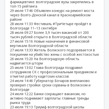
фармацевтике: волгоградские вузы закрепились в
топ‑15 рейтинга
29 июля
17:46
Объявлен конкурс на ремонт моста
через Волго‑Донской канал в Красноармейском
районе
28 июля
11:33
Фестиваль #ТриЧетыре пройдёт в
Волгограде 11–13 сентября
28 июля
09:27
Более 3,9 тысяч вакансий от 200
тысяч рублей открыто в Волгоградской области
27 июля
15:16
Новые назначения в финансовой
вертикали Волгоградской области
27 июля
13:33
Житель Волжского подозревается в
покушении на убийство жены с особой жестокостью
26 июля
15:20
На Волгоградскую область
надвигается шторм
25 июля
13:02
Глава Волгограда поздравил
сотрудников СК с профессиональным праздником и
отметил работу кадетских классов
24 июля
14:46
Губернатор Бочаров внепланово
проверил стройки: сроки сорваны в Волжском и
Волгограде
24 июля
12:22
Банки сокращают вакансии, но
активно поднимают зарплаты: главные тренды
рынка труда
23 июля
19:13
Триумф волгоградской школы