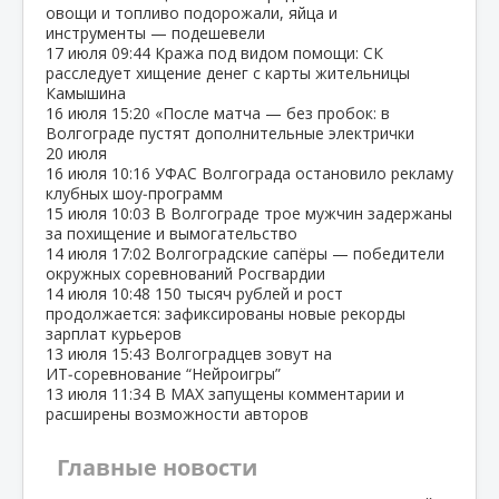
овощи и топливо подорожали, яйца и
инструменты — подешевели
17 июля
09:44
Кража под видом помощи: СК
расследует хищение денег с карты жительницы
Камышина
16 июля
15:20
«После матча — без пробок: в
Волгограде пустят дополнительные электрички
20 июля
16 июля
10:16
УФАС Волгограда остановило рекламу
клубных шоу‑программ
15 июля
10:03
В Волгограде трое мужчин задержаны
за похищение и вымогательство
14 июля
17:02
Волгоградские сапёры — победители
окружных соревнований Росгвардии
14 июля
10:48
150 тысяч рублей и рост
продолжается: зафиксированы новые рекорды
зарплат курьеров
13 июля
15:43
Волгоградцев зовут на
ИТ‑соревнование “Нейроигры”
13 июля
11:34
В МАХ запущены комментарии и
расширены возможности авторов
Главные новости