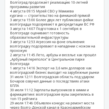
Волгоград продолжает реализацию 10‑летней
программы развития
4 августа
09:15
Музей СВО у Мамаева
кургана — строительство на финишной прямой
3 августа
15:00
Более двух лет публиковал фейки:
волгоградца подозревают в дискредитации ВС РФ
3 августа
14:07
Подготовка к 1 сентября: в
Волгограде оценивают готовность
образовательной инфраструктуры
3 августа
12:53
Агрессия на фоне опьянения:
волгоградку подозревают в нападении с ножом на
прохожую
2 августа
11:45
Лето, арбузы и веселье: как прошёл
„Арбузный переполох“ в Центральном парке
Волгограда
1 августа
14:16
Экспорт на 3,6 млн долларов: как
волгоградский бизнес выходит на зарубежные рынки
31 июля
12:11
Волгоградская область под ударом:
Бочаров озвучил данные о последствиях атаки
БПЛА
30 июля
11:12
Зарплаты выпускников в химии и
фармацевтике: волгоградские вузы закрепились в
топ‑15 рейтинга
29 июля
17:46
Объявлен конкурс на ремонт моста
через Волго‑Донской канал в Красноармейском