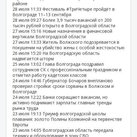
районе
28 июля
11:33
Фестиваль #ТриЧетыре пройдёт в
Волгограде 11–13 сентября
28 июля
09:27
Более 3,9 тысяч вакансий от 200
тысяч рублей открыто в Волгоградской области
27 июля
15:16
Новые назначения в финансовой
вертикали Волгоградской области
27 июля
13:33
Житель Волжского подозревается в
покушении на убийство жены с особой жестокостью
26 июля
15:20
На Волгоградскую область
надвигается шторм
25 июля
13:02
Глава Волгограда поздравил
сотрудников СК с профессиональным праздником и
отметил работу кадетских классов
24 июля
14:46
Губернатор Бочаров внепланово
проверил стройки: сроки сорваны в Волжском и
Волгограде
24 июля
12:22
Банки сокращают вакансии, но
активно поднимают зарплаты: главные тренды
рынка труда
23 июля
19:13
Триумф волгоградской школы
плавания: золото Полины Козякиной на первенстве
Европы
23 июля
14:05
Волгоградская область передала
технику и оборудование в зону СВО