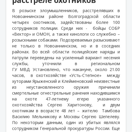
В розыске злоумышленников, расстрелявших в
Новоаннинском районе Волгоградской области
четырех охотников, задействованы более 100
сотрудников полиции. Среди них -
бойцы СОБР
«Вектор» и ОМОН, а также кинологи со служебно –
розыскными собаками. Подозреваемых разыскивают
не только в Новоаннинском, но и в соседних
районах. Во всей области полицейские наряды и
патрули переведены на усиленный вариант несения
службы, уточнили в региональном
ГУ
МВД.
Установлено, что накануне, около 21.00
часов, в охотхозяйстве «Усть-Степное»
между
хуторами Ярыженский и Клейменовский неизвестные
из неустановленного оружия причинили
смертельные огнестрельные ранения находившимся
на охоте 47-летнему егерю указанного
охотхозяйства Сергею Харитонову, и двум
охотникам в возрасте 48 лет – жителю
Тамбова
Василию Мельникову и Москвы Сергею Шепелеву.
По некоторым данным, один из убитых являлся
сотрудником Генеральной прокуратуры России. Еще