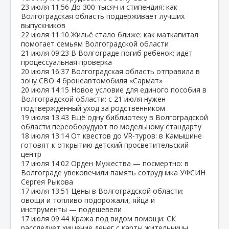
23 июля
11:56
До 300 тысяч и стипендия: как
Волгоградская область поддерживает лучших
выпускников
22 июля
11:10
Жильё стало ближе: как маткапитал
помогает семьям Волгоградской области
21 июля
09:23
В Волгограде погиб ребёнок: идёт
процессуальная проверка
20 июля
16:37
Волгоградская область отправила в
зону СВО 4 бронеавтомобиля «Сармат»
20 июля
14:15
Новое условие для единого пособия в
Волгоградской области: с 21 июля нужен
подтверждённый уход за родственником
19 июля
13:43
Ещё одну библиотеку в Волгоградской
области переоборудуют по модельному стандарту
18 июля
13:14
От квестов до VR‑туров: в Камышине
готовят к открытию детский просветительский
центр
17 июля
14:02
Орден Мужества — посмертно: в
Волгограде увековечили память сотрудника УФСИН
Сергея Рыкова
17 июля
13:51
Цены в Волгоградской области:
овощи и топливо подорожали, яйца и
инструменты — подешевели
17 июля
09:44
Кража под видом помощи: СК
расследует хищение денег с карты жительницы