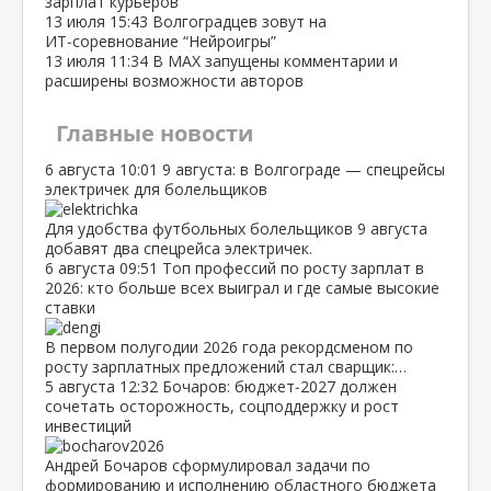
зарплат курьеров
13 июля
15:43
Волгоградцев зовут на
ИТ‑соревнование “Нейроигры”
13 июля
11:34
В МАХ запущены комментарии и
расширены возможности авторов
Главные новости
6 августа
10:01
9 августа: в Волгограде — спецрейсы
электричек для болельщиков
Для удобства футбольных болельщиков 9 августа
добавят два спецрейса электричек.
6 августа
09:51
Топ профессий по росту зарплат в
2026: кто больше всех выиграл и где самые высокие
ставки
В первом полугодии 2026 года рекордсменом по
росту зарплатных предложений стал сварщик:…
5 августа
12:32
Бочаров: бюджет‑2027 должен
сочетать осторожность, соцподдержку и рост
инвестиций
Андрей Бочаров сформулировал задачи по
формированию и исполнению областного бюджета