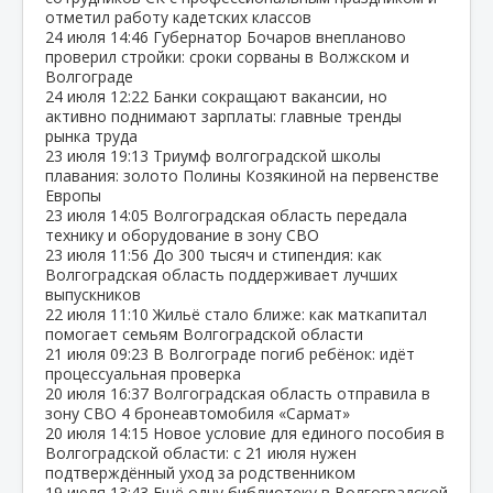
отметил работу кадетских классов
24 июля
14:46
Губернатор Бочаров внепланово
проверил стройки: сроки сорваны в Волжском и
Волгограде
24 июля
12:22
Банки сокращают вакансии, но
активно поднимают зарплаты: главные тренды
рынка труда
23 июля
19:13
Триумф волгоградской школы
плавания: золото Полины Козякиной на первенстве
Европы
23 июля
14:05
Волгоградская область передала
технику и оборудование в зону СВО
23 июля
11:56
До 300 тысяч и стипендия: как
Волгоградская область поддерживает лучших
выпускников
22 июля
11:10
Жильё стало ближе: как маткапитал
помогает семьям Волгоградской области
21 июля
09:23
В Волгограде погиб ребёнок: идёт
процессуальная проверка
20 июля
16:37
Волгоградская область отправила в
зону СВО 4 бронеавтомобиля «Сармат»
20 июля
14:15
Новое условие для единого пособия в
Волгоградской области: с 21 июля нужен
подтверждённый уход за родственником
19 июля
13:43
Ещё одну библиотеку в Волгоградской