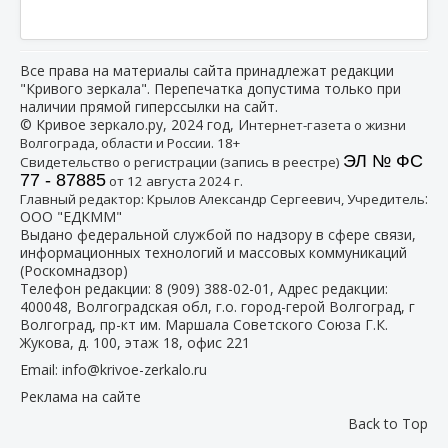
Все права на материалы сайта принадлежат редакции
"Кривого зеркала". Перепечатка допустима только при
наличии прямой гиперссылки на сайт.
© Кривое зеркало.ру, 2024 год, И
нтернет-газета о жизни
Волгограда, области и России. 18+
ЭЛ № ФС
Свидетельство о регистрации (запись в реестре)
77 - 87885
от 12 августа 2024 г.
:
Главный редактор: Крылов Александр Сергеевич, Учредитель
ООО "ЕДКММ"
Выдано федеральной службой по надзору в сфере связи,
информационных технологий и массовых коммуникаций
(Роскомнадзор)
Телефон редакции:
8 (909) 388-02-01
, Адрес редакции:
400048, Волгоградская обл, г.о. город-герой Волгоград, г
Волгоград, пр-кт им. Маршала Советского Союза Г.К.
Жукова, д. 100, этаж 18, офис 221
Email:
info@krivoe-zerkalo.ru
Реклама на сайте
Back to Top