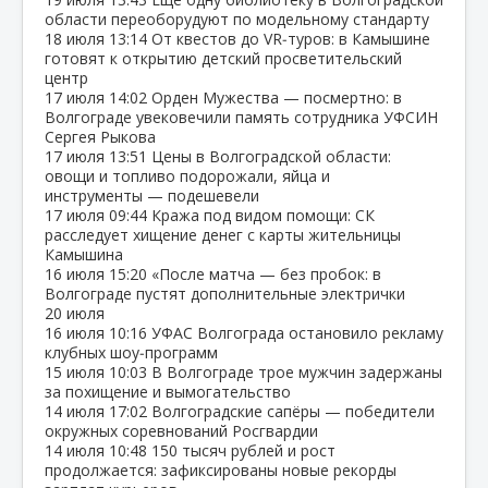
области переоборудуют по модельному стандарту
18 июля
13:14
От квестов до VR‑туров: в Камышине
готовят к открытию детский просветительский
центр
17 июля
14:02
Орден Мужества — посмертно: в
Волгограде увековечили память сотрудника УФСИН
Сергея Рыкова
17 июля
13:51
Цены в Волгоградской области:
овощи и топливо подорожали, яйца и
инструменты — подешевели
17 июля
09:44
Кража под видом помощи: СК
расследует хищение денег с карты жительницы
Камышина
16 июля
15:20
«После матча — без пробок: в
Волгограде пустят дополнительные электрички
20 июля
16 июля
10:16
УФАС Волгограда остановило рекламу
клубных шоу‑программ
15 июля
10:03
В Волгограде трое мужчин задержаны
за похищение и вымогательство
14 июля
17:02
Волгоградские сапёры — победители
окружных соревнований Росгвардии
14 июля
10:48
150 тысяч рублей и рост
продолжается: зафиксированы новые рекорды