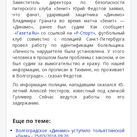
Заместитель директора по безопасности
питерского клуба «Зенит» Юрий Федотов заявил,
что фанат, ударивший защитника «Динамо»
Владимира Граната во время матча «Зенит» —
«Динамо», ранее был судим. Как сообщает
«Газета.Ru»
со ссылкой на
«Р-Спорт»
, футбольный
клуб совместно с полицией Санкт-Петербурга
провел работу по идентификации болельщика.
«Личность нарушителя была установлена. У этого
человека в прошлом были проблемы с законом, и он
был судим за вымогательство и кражу. По нашей
информации, он прописан в Тихвине, но проживает
в Волгограде», - сказал Федотов.
По информации полиции, нападавшим оказался 45-
летний Алексей Нестеров, известный под кличкой
Гулливер. Сейчас ведутся работы по его
задержанию.
Еще по теме:
Волгоградское «Динамо» уступило тольяттинской
«Ладе» -
25/03/2016 09:20