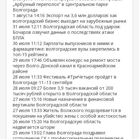
„Арбузный переполох“ в Центральном парке
Волгограда
1 августа
14:16
Экспорт на 3,6 млн долларов: как
волгоградский бизнес выходит на зарубежные рынки
31 июля
12:11
Волгоградская область под ударом:
Бочаров озвучил данные о последствиях атаки
БПЛА
30 июля
11:12
Зарплаты выпускников в химии и
фармацевтике: волгоградские вузы закрепились в
топ‑15 рейтинга
29 июля
17:46
Объявлен конкурс на ремонт моста
через Волго‑Донской канал в Красноармейском
районе
28 июля
11:33
Фестиваль #ТриЧетыре пройдёт в
Волгограде 11–13 сентября
28 июля
09:27
Более 3,9 тысяч вакансий от 200
тысяч рублей открыто в Волгоградской области
27 июля
15:16
Новые назначения в финансовой
вертикали Волгоградской области
27 июля
13:33
Житель Волжского подозревается в
покушении на убийство жены с особой жестокостью
26 июля
15:20
На Волгоградскую область
надвигается шторм
25 июля
13:02
Глава Волгограда поздравил
сотрудников СК с профессиональным праздником и