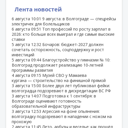
Лента новостей
6 августа
10:01
9 августа: в Волгограде — спецрейсы
электричек для болельщиков
6 августа
09:51
Топ профессий по росту зарплат в
2026: кто больше всех выиграл и где самые высокие
ставки
5 августа
12:32
Бочаров: бюджет‑2027 должен
сочетать осторожность, соцподдержку и рост
инвестиций
5 августа
09:44
Благоустройство у гимназии № 10:
Волгоград продолжает реализацию 10‑летней
программы развития
4 августа
09:15
Музей СВО у Мамаева
кургана — строительство на финишной прямой
3 августа
15:00
Более двух лет публиковал фейки:
волгоградца подозревают в дискредитации ВС РФ
3 августа
14:07
Подготовка к 1 сентября: в
Волгограде оценивают готовность
образовательной инфраструктуры
3 августа
12:53
Агрессия на фоне опьянения:
волгоградку подозревают в нападении с ножом на
прохожую
2 августа
11:45
Лето, арбузы и веселье: как прошёл