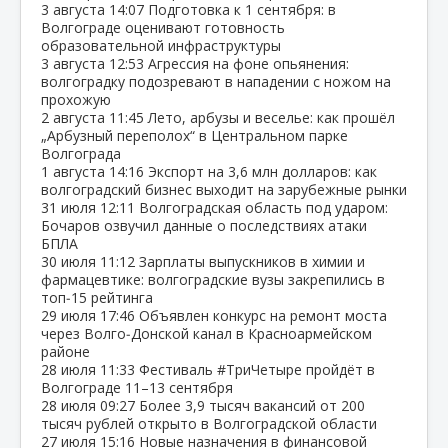
3 августа
14:07
Подготовка к 1 сентября: в
Волгограде оценивают готовность
образовательной инфраструктуры
3 августа
12:53
Агрессия на фоне опьянения:
волгоградку подозревают в нападении с ножом на
прохожую
2 августа
11:45
Лето, арбузы и веселье: как прошёл
„Арбузный переполох“ в Центральном парке
Волгограда
1 августа
14:16
Экспорт на 3,6 млн долларов: как
волгоградский бизнес выходит на зарубежные рынки
31 июля
12:11
Волгоградская область под ударом:
Бочаров озвучил данные о последствиях атаки
БПЛА
30 июля
11:12
Зарплаты выпускников в химии и
фармацевтике: волгоградские вузы закрепились в
топ‑15 рейтинга
29 июля
17:46
Объявлен конкурс на ремонт моста
через Волго‑Донской канал в Красноармейском
районе
28 июля
11:33
Фестиваль #ТриЧетыре пройдёт в
Волгограде 11–13 сентября
28 июля
09:27
Более 3,9 тысяч вакансий от 200
тысяч рублей открыто в Волгоградской области
27 июля
15:16
Новые назначения в финансовой