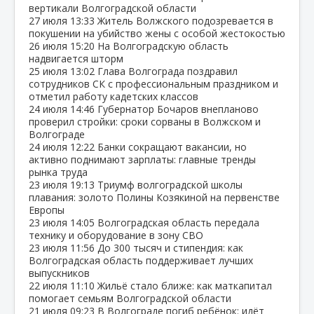
вертикали Волгоградской области
27 июля
13:33
Житель Волжского подозревается в
покушении на убийство жены с особой жестокостью
26 июля
15:20
На Волгоградскую область
надвигается шторм
25 июля
13:02
Глава Волгограда поздравил
сотрудников СК с профессиональным праздником и
отметил работу кадетских классов
24 июля
14:46
Губернатор Бочаров внепланово
проверил стройки: сроки сорваны в Волжском и
Волгограде
24 июля
12:22
Банки сокращают вакансии, но
активно поднимают зарплаты: главные тренды
рынка труда
23 июля
19:13
Триумф волгоградской школы
плавания: золото Полины Козякиной на первенстве
Европы
23 июля
14:05
Волгоградская область передала
технику и оборудование в зону СВО
23 июля
11:56
До 300 тысяч и стипендия: как
Волгоградская область поддерживает лучших
выпускников
22 июля
11:10
Жильё стало ближе: как маткапитал
помогает семьям Волгоградской области
21 июля
09:23
В Волгограде погиб ребёнок: идёт