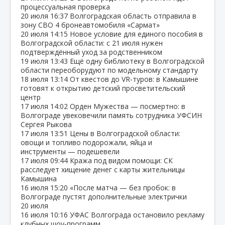
процессуальная проверка
20 июля
16:37
Волгоградская область отправила в
зону СВО 4 бронеавтомобиля «Сармат»
20 июля
14:15
Новое условие для единого пособия в
Волгоградской области: с 21 июля нужен
подтверждённый уход за родственником
19 июля
13:43
Ещё одну библиотеку в Волгоградской
области переоборудуют по модельному стандарту
18 июля
13:14
От квестов до VR‑туров: в Камышине
готовят к открытию детский просветительский
центр
17 июля
14:02
Орден Мужества — посмертно: в
Волгограде увековечили память сотрудника УФСИН
Сергея Рыкова
17 июля
13:51
Цены в Волгоградской области:
овощи и топливо подорожали, яйца и
инструменты — подешевели
17 июля
09:44
Кража под видом помощи: СК
расследует хищение денег с карты жительницы
Камышина
16 июля
15:20
«После матча — без пробок: в
Волгограде пустят дополнительные электрички
20 июля
16 июля
10:16
УФАС Волгограда остановило рекламу
клубных шоу‑программ