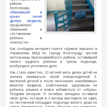
района
Волгограда,
обвинившей в
краже своей
дрчери медиков
,
предъявлено
обвинение в
«Оставлении
ребенка в
опасности»
Как сообщили интернет-газете «Кривое зеркало» в
Управлении МВД по городу Волгограду, против
жительницы Красноармейского района, оставившей
своего грудного ребенка в чужом подъезде,
возбуждено уголовное дело.
Как стало известно, 22-летняя мать двоих детей не
желала заниматься своей новорожденной 3-
месячной дочкой и после нескольких «назойливых»
визитов медиков, озабоченных здоровьем ее
ребенка, решила и вовсе избавиться от «обузы».
Поздним вечером 15 октября, женщина оставила
свою дочь, которая в 3 месяца выглядела на один,
на лестничной площадке подъезда жилого дома по
улице Динамовская. Таким образом она надеялась