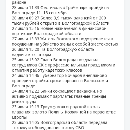
районе
28 июля
11:33
Фестиваль #ТриЧетыре пройдёт в
Волгограде 11–13 сентября
28 июля
09:27
Более 3,9 тысяч вакансий от 200
тысяч рублей открыто в Волгоградской области
27 июля
15:16
Новые назначения в финансовой
вертикали Волгоградской области
27 июля
13:33
Житель Волжского подозревается в
покушении на убийство жены с особой жестокостью
26 июля
15:20
На Волгоградскую область
надвигается шторм
25 июля
13:02
Глава Волгограда поздравил
сотрудников СК с профессиональным праздником и
отметил работу кадетских классов
24 июля
14:46
Губернатор Бочаров внепланово
проверил стройки: сроки сорваны в Волжском и
Волгограде
24 июля
12:22
Банки сокращают вакансии, но
активно поднимают зарплаты: главные тренды
рынка труда
23 июля
19:13
Триумф волгоградской школы
плавания: золото Полины Козякиной на первенстве
Европы
23 июля
14:05
Волгоградская область передала
технику и оборудование в зону СВО