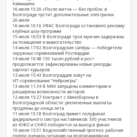
Камышина
16 июля
15:20
«После матча — без пробок: в
Волгограде пустят дополнительные электрички
20 июля
16 июля
10:16
УФАС Волгограда остановило рекламу
клубных шоу‑программ
15 июля
10:03
В Волгограде трое мужчин задержаны
за похищение и вымогательство
14 июля
17:02
Волгоградские сапёры — победители
окружных соревнований Росгвардии
14 июля
10:48
150 тысяч рублей и рост
продолжается: зафиксированы новые рекорды
зарплат курьеров
13 июля
15:43
Волгоградцев зовут на
ИТ‑соревнование “Нейроигры”
13 июля
11:34
В МАХ запущены комментарии и
расширены возможности авторов
12 июля
15:27
Контракт с Минобороны в
Волгоградской области: увеличенные выплаты
продлены до конца лета
11 июля
15:18
Волгоград примет полуфинал
федерального смотра наставников: 500 участников
из ЮФО и СКФО поборются за выход в финал
10 июля
15:51
Водохозяйственный прогноз: рабочая
группа оценила ситуацию на водохранилищах