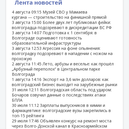
Лента новостей
4 августа
09:15
Музей СВО у Мамаева
кургана — строительство на финишной прямой
3 августа
15:00
Более двух лет публиковал фейки:
волгоградца подозревают в дискредитации ВС РФ
3 августа
14:07
Подготовка к 1 сентября: в
Волгограде оценивают готовность
образовательной инфраструктуры
3 августа
12:53
Агрессия на фоне опьянения:
волгоградку подозревают в нападении с ножом на
прохожую
2 августа
11:45
Лето, арбузы и веселье: как прошёл
„Арбузный переполох“ в Центральном парке
Волгограда
1 августа
14:16
Экспорт на 3,6 млн долларов: как
волгоградский бизнес выходит на зарубежные рынки
31 июля
12:11
Волгоградская область под ударом:
Бочаров озвучил данные о последствиях атаки
БПЛА
30 июля
11:12
Зарплаты выпускников в химии и
фармацевтике: волгоградские вузы закрепились в
топ‑15 рейтинга
29 июля
17:46
Объявлен конкурс на ремонт моста
через Волго‑Донской канал в Красноармейском