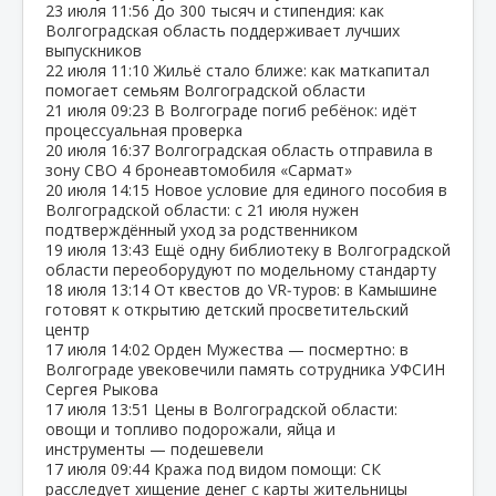
23 июля
11:56
До 300 тысяч и стипендия: как
Волгоградская область поддерживает лучших
выпускников
22 июля
11:10
Жильё стало ближе: как маткапитал
помогает семьям Волгоградской области
21 июля
09:23
В Волгограде погиб ребёнок: идёт
процессуальная проверка
20 июля
16:37
Волгоградская область отправила в
зону СВО 4 бронеавтомобиля «Сармат»
20 июля
14:15
Новое условие для единого пособия в
Волгоградской области: с 21 июля нужен
подтверждённый уход за родственником
19 июля
13:43
Ещё одну библиотеку в Волгоградской
области переоборудуют по модельному стандарту
18 июля
13:14
От квестов до VR‑туров: в Камышине
готовят к открытию детский просветительский
центр
17 июля
14:02
Орден Мужества — посмертно: в
Волгограде увековечили память сотрудника УФСИН
Сергея Рыкова
17 июля
13:51
Цены в Волгоградской области:
овощи и топливо подорожали, яйца и
инструменты — подешевели
17 июля
09:44
Кража под видом помощи: СК
расследует хищение денег с карты жительницы