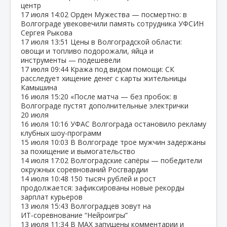
центр
17 июля
14:02
Орден Мужества — посмертно: в
Волгограде увековечили память сотрудника УФСИН
Сергея Рыкова
17 июля
13:51
Цены в Волгоградской области:
овощи и топливо подорожали, яйца и
инструменты — подешевели
17 июля
09:44
Кража под видом помощи: СК
расследует хищение денег с карты жительницы
Камышина
16 июля
15:20
«После матча — без пробок: в
Волгограде пустят дополнительные электрички
20 июля
16 июля
10:16
УФАС Волгограда остановило рекламу
клубных шоу‑программ
15 июля
10:03
В Волгограде трое мужчин задержаны
за похищение и вымогательство
14 июля
17:02
Волгоградские сапёры — победители
окружных соревнований Росгвардии
14 июля
10:48
150 тысяч рублей и рост
продолжается: зафиксированы новые рекорды
зарплат курьеров
13 июля
15:43
Волгоградцев зовут на
ИТ‑соревнование “Нейроигры”
13 июля
11:34
В МАХ запущены комментарии и