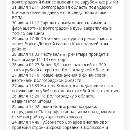
волгоградский бизнес выходит на зарубежные рынки
31 июля
12:11
Волгоградская область под ударом:
Бочаров озвучил данные о последствиях атаки
БПЛА
30 июля
11:12
Зарплаты выпускников в химии и
фармацевтике: волгоградские вузы закрепились в
топ‑15 рейтинга
29 июля
17:46
Объявлен конкурс на ремонт моста
через Волго‑Донской канал в Красноармейском
районе
28 июля
11:33
Фестиваль #ТриЧетыре пройдёт в
Волгограде 11–13 сентября
28 июля
09:27
Более 3,9 тысяч вакансий от 200
тысяч рублей открыто в Волгоградской области
27 июля
15:16
Новые назначения в финансовой
вертикали Волгоградской области
27 июля
13:33
Житель Волжского подозревается в
покушении на убийство жены с особой жестокостью
26 июля
15:20
На Волгоградскую область
надвигается шторм
25 июля
13:02
Глава Волгограда поздравил
сотрудников СК с профессиональным праздником и
отметил работу кадетских классов
24 июля
14:46
Губернатор Бочаров внепланово
проверил стройки: сроки сорваны в Волжском и