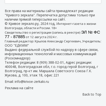
Все права на материалы сайта принадлежат редакции
"Кривого зеркала". Перепечатка допустима только при
наличии прямой гиперссылки на сайт.
© Кривое зеркало.ру, 2024 год, И
нтернет-газета о жизни
Волгограда, области и России. 18+
ЭЛ № ФС
Свидетельство о регистрации (запись в реестре)
77 - 87885
от 12 августа 2024 г.
:
Главный редактор: Крылов Александр Сергеевич, Учредитель
ООО "ЕДКММ"
Выдано федеральной службой по надзору в сфере связи,
информационных технологий и массовых коммуникаций
(Роскомнадзор)
Телефон редакции:
8 (909) 388-02-01
, Адрес редакции:
400048, Волгоградская обл, г.о. город-герой Волгоград, г
Волгоград, пр-кт им. Маршала Советского Союза Г.К.
Жукова, д. 100, этаж 18, офис 221
Email:
info@krivoe-zerkalo.ru
Реклама на сайте
Back to Top