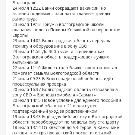
Волгограде
24 июля
12:22
Банки сокращают вакансии, но
активно поднимают зарплаты: главные тренды
рынка труда
23 июля
19:13
Триумф волгоградской школы
плавания: золото Полины Козякиной на первенстве
Европы
23 июля
14:05
Волгоградская область передала
технику и оборудование в зону СВО
23 июля
11:56
До 300 тысяч и стипендия: как
Волгоградская область поддерживает лучших
выпускников
22 июля
11:10
Жильё стало ближе: как маткапитал
помогает семьям Волгоградской области
21 июля
09:23
В Волгограде погиб ребёнок: идёт
процессуальная проверка
20 июля
16:37
Волгоградская область отправила в
зону СВО 4 бронеавтомобиля «Сармат»
20 июля
14:15
Новое условие для единого пособия в
Волгоградской области: с 21 июля нужен
подтверждённый уход за родственником
19 июля
13:43
Ещё одну библиотеку в Волгоградской
области переоборудуют по модельному стандарту
18 июля
13:14
От квестов до VR‑туров: в Камышине
готовят к открытию детский просветительский