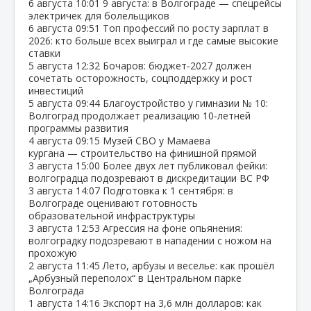
6 августа
10:01
9 августа: в Волгограде — спецрейсы
электричек для болельщиков
6 августа
09:51
Топ профессий по росту зарплат в
2026: кто больше всех выиграл и где самые высокие
ставки
5 августа
12:32
Бочаров: бюджет‑2027 должен
сочетать осторожность, соцподдержку и рост
инвестиций
5 августа
09:44
Благоустройство у гимназии № 10:
Волгоград продолжает реализацию 10‑летней
программы развития
4 августа
09:15
Музей СВО у Мамаева
кургана — строительство на финишной прямой
3 августа
15:00
Более двух лет публиковал фейки:
волгоградца подозревают в дискредитации ВС РФ
3 августа
14:07
Подготовка к 1 сентября: в
Волгограде оценивают готовность
образовательной инфраструктуры
3 августа
12:53
Агрессия на фоне опьянения:
волгоградку подозревают в нападении с ножом на
прохожую
2 августа
11:45
Лето, арбузы и веселье: как прошёл
„Арбузный переполох“ в Центральном парке
Волгограда
1 августа
14:16
Экспорт на 3,6 млн долларов: как