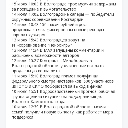
15 июля
10:03
В Волгограде трое мужчин задержаны
за похищение и вымогательство
14 июля
17:02
Волгоградские сапёры — победители
окружных соревнований Росгвардии
14 июля
10:48
150 тысяч рублей и рост
продолжается: зафиксированы новые рекорды
зарплат курьеров
13 июля
15:43
Волгоградцев зовут на
ИТ‑соревнование “Нейроигры”
13 июля
11:34
В МАХ запущены комментарии и
расширены возможности авторов
12 июля
15:27
Контракт с Минобороны в
Волгоградской области: увеличенные выплаты
продлены до конца лета
11 июля
15:18
Волгоград примет полуфинал
федерального смотра наставников: 500 участников
из ЮФО и СКФО поборются за выход в финал
10 июля
15:51
Водохозяйственный прогноз: рабочая
группа оценила ситуацию на водохранилищах
Волжско‑Камского каскада
10 июля
12:39
В Волгоградской области тысячи
семей получили новую выплату: как работает мера
поддержки