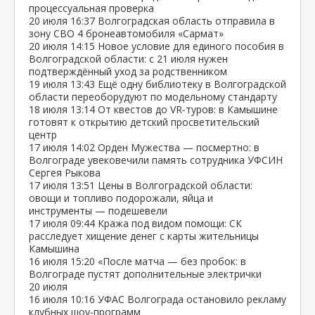
процессуальная проверка
20 июля
16:37
Волгоградская область отправила в
зону СВО 4 бронеавтомобиля «Сармат»
20 июля
14:15
Новое условие для единого пособия в
Волгоградской области: с 21 июля нужен
подтверждённый уход за родственником
19 июля
13:43
Ещё одну библиотеку в Волгоградской
области переоборудуют по модельному стандарту
18 июля
13:14
От квестов до VR‑туров: в Камышине
готовят к открытию детский просветительский
центр
17 июля
14:02
Орден Мужества — посмертно: в
Волгограде увековечили память сотрудника УФСИН
Сергея Рыкова
17 июля
13:51
Цены в Волгоградской области:
овощи и топливо подорожали, яйца и
инструменты — подешевели
17 июля
09:44
Кража под видом помощи: СК
расследует хищение денег с карты жительницы
Камышина
16 июля
15:20
«После матча — без пробок: в
Волгограде пустят дополнительные электрички
20 июля
16 июля
10:16
УФАС Волгограда остановило рекламу
клубных шоу‑программ