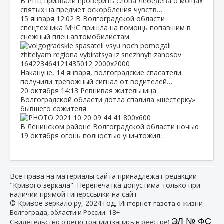
В РПЦ призвали проверить слова Лебедева о мощах
святых на предмет оскорбления чувств…
15 января
12:02
В Волгоградской области
спецтехника МЧС пришла на помощь попавшим в
снежный плен автомобилистам
Накануне, 14 января, волгоградские спасатели
получили тревожный сигнал от водителей…
20 октября
14:13
Ревнивая жительница
Волгоградской области дотла спалила «шестерку»
бывшего сожителя
В Ленинском районе Волгоградской области ночью
19 октября огонь полностью уничтожил…
Все права на материалы сайта принадлежат редакции
"Кривого зеркала". Перепечатка допустима только при
наличии прямой гиперссылки на сайт.
© Кривое зеркало.ру, 2024 год, И
нтернет-газета о жизни
Волгограда, области и России. 18+
ЭЛ № ФС
Свидетельство о регистрации (запись в реестре)