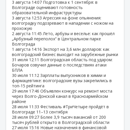
3 августа
14:07
Подготовка к 1 сентября: в
Волгограде оценивают готовность
образовательной инфраструктуры
3 августа
12:53
Агрессия на фоне опьянения:
волгоградку подозревают в нападении с ножом на
прохожую
2 августа
11:45
Лето, арбузы и веселье: как прошёл
„Арбузный переполох“ в Центральном парке
Волгограда
1 августа
14:16
Экспорт на 3,6 млн долларов: как
волгоградский бизнес выходит на зарубежные рынки
31 июля
12:11
Волгоградская область под ударом:
Бочаров озвучил данные о последствиях атаки
БПЛА
30 июля
11:12
Зарплаты выпускников в химии и
фармацевтике: волгоградские вузы закрепились в
топ‑15 рейтинга
29 июля
17:46
Объявлен конкурс на ремонт моста
через Волго‑Донской канал в Красноармейском
районе
28 июля
11:33
Фестиваль #ТриЧетыре пройдёт в
Волгограде 11–13 сентября
28 июля
09:27
Более 3,9 тысяч вакансий от 200
тысяч рублей открыто в Волгоградской области
27 июля
15:16
Новые назначения в финансовой