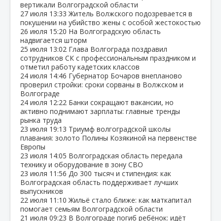
вертикали Волгоградской области
27 июля
13:33
Житель Волжского подозревается в
покушении на убийство жены с особой жестокостью
26 июля
15:20
На Волгоградскую область
надвигается шторм
25 июля
13:02
Глава Волгограда поздравил
сотрудников СК с профессиональным праздником и
отметил работу кадетских классов
24 июля
14:46
Губернатор Бочаров внепланово
проверил стройки: сроки сорваны в Волжском и
Волгограде
24 июля
12:22
Банки сокращают вакансии, но
активно поднимают зарплаты: главные тренды
рынка труда
23 июля
19:13
Триумф волгоградской школы
плавания: золото Полины Козякиной на первенстве
Европы
23 июля
14:05
Волгоградская область передала
технику и оборудование в зону СВО
23 июля
11:56
До 300 тысяч и стипендия: как
Волгоградская область поддерживает лучших
выпускников
22 июля
11:10
Жильё стало ближе: как маткапитал
помогает семьям Волгоградской области
21 июля
09:23
В Волгограде погиб ребёнок: идёт