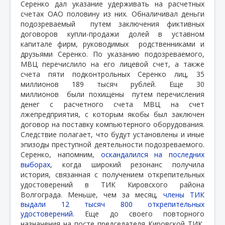
Серенко дал указание удерживать на расчетных
счетах ОАО половину из них. Обналичивал деньги
подозреваемый путем заключения фиктивных
договоров купли-продажи долей в уставном
капитале фирм, руководимых родственниками и
друзьями Серенко. По указанию подозреваемого,
МВЦ перечислило на его лицевой счет, а также
счета пяти подконтрольных Серенко лиц, 35
миллионов 189 тысяч рублей. Еще 30
миллионов были похищены путем перечисления
денег с расчетного счета МВЦ на счет
лжепредприятия, с которым якобы был заключен
договор на поставку компьютерного оборудования.
Следствие полагает, что будут установлены и иные
эпизоды преступной деятельности подозреваемого.
Серенко, напомним,
оскандалился на последних
выборах
, когда широкий резонанс получила
история, связанная с получением открепительных
удостоверений в ТИК Кировского района
Волгограда. Меньше, чем за месяц,
члены ТИК
выдали 12 тысяч 800 открепительных
удостоверений
. Еще до своего повторного
назначения на посте председателя Кировской ТИК,