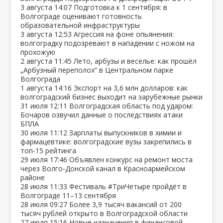
3 августа
14:07
Подготовка к 1 сентября: в
Волгограде оценивают готовность
образовательной инфраструктуры
3 августа
12:53
Агрессия на фоне опьянения:
волгоградку подозревают в нападении с ножом на
прохожую
2 августа
11:45
Лето, арбузы и веселье: как прошёл
„Арбузный переполох“ в Центральном парке
Волгограда
1 августа
14:16
Экспорт на 3,6 млн долларов: как
волгоградский бизнес выходит на зарубежные рынки
31 июля
12:11
Волгоградская область под ударом:
Бочаров озвучил данные о последствиях атаки
БПЛА
30 июля
11:12
Зарплаты выпускников в химии и
фармацевтике: волгоградские вузы закрепились в
топ‑15 рейтинга
29 июля
17:46
Объявлен конкурс на ремонт моста
через Волго‑Донской канал в Красноармейском
районе
28 июля
11:33
Фестиваль #ТриЧетыре пройдёт в
Волгограде 11–13 сентября
28 июля
09:27
Более 3,9 тысяч вакансий от 200
тысяч рублей открыто в Волгоградской области
27 июля
15:16
Новые назначения в финансовой