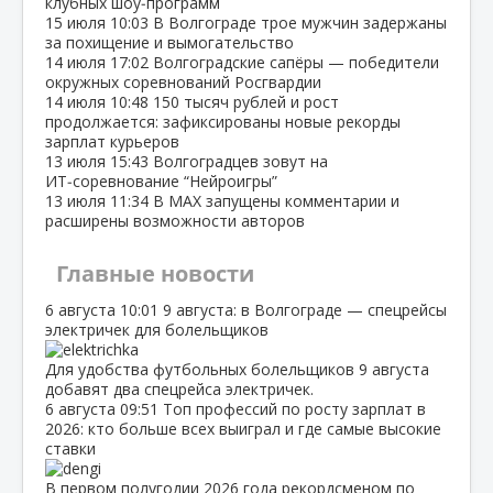
клубных шоу‑программ
15 июля
10:03
В Волгограде трое мужчин задержаны
за похищение и вымогательство
14 июля
17:02
Волгоградские сапёры — победители
окружных соревнований Росгвардии
14 июля
10:48
150 тысяч рублей и рост
продолжается: зафиксированы новые рекорды
зарплат курьеров
13 июля
15:43
Волгоградцев зовут на
ИТ‑соревнование “Нейроигры”
13 июля
11:34
В МАХ запущены комментарии и
расширены возможности авторов
Главные новости
6 августа
10:01
9 августа: в Волгограде — спецрейсы
электричек для болельщиков
Для удобства футбольных болельщиков 9 августа
добавят два спецрейса электричек.
6 августа
09:51
Топ профессий по росту зарплат в
2026: кто больше всех выиграл и где самые высокие
ставки
В первом полугодии 2026 года рекордсменом по