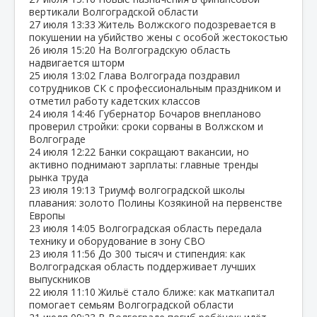
вертикали Волгоградской области
27 июля
13:33
Житель Волжского подозревается в
покушении на убийство жены с особой жестокостью
26 июля
15:20
На Волгоградскую область
надвигается шторм
25 июля
13:02
Глава Волгограда поздравил
сотрудников СК с профессиональным праздником и
отметил работу кадетских классов
24 июля
14:46
Губернатор Бочаров внепланово
проверил стройки: сроки сорваны в Волжском и
Волгограде
24 июля
12:22
Банки сокращают вакансии, но
активно поднимают зарплаты: главные тренды
рынка труда
23 июля
19:13
Триумф волгоградской школы
плавания: золото Полины Козякиной на первенстве
Европы
23 июля
14:05
Волгоградская область передала
технику и оборудование в зону СВО
23 июля
11:56
До 300 тысяч и стипендия: как
Волгоградская область поддерживает лучших
выпускников
22 июля
11:10
Жильё стало ближе: как маткапитал
помогает семьям Волгоградской области