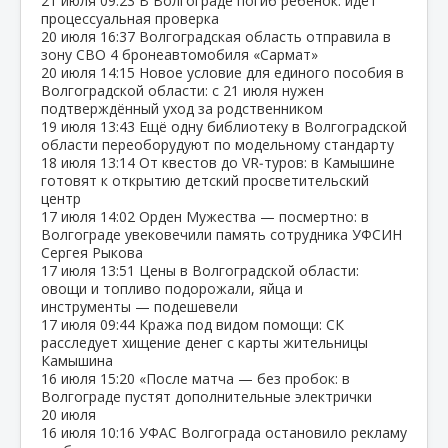
21 июля
09:23
В Волгограде погиб ребёнок: идёт
процессуальная проверка
20 июля
16:37
Волгоградская область отправила в
зону СВО 4 бронеавтомобиля «Сармат»
20 июля
14:15
Новое условие для единого пособия в
Волгоградской области: с 21 июля нужен
подтверждённый уход за родственником
19 июля
13:43
Ещё одну библиотеку в Волгоградской
области переоборудуют по модельному стандарту
18 июля
13:14
От квестов до VR‑туров: в Камышине
готовят к открытию детский просветительский
центр
17 июля
14:02
Орден Мужества — посмертно: в
Волгограде увековечили память сотрудника УФСИН
Сергея Рыкова
17 июля
13:51
Цены в Волгоградской области:
овощи и топливо подорожали, яйца и
инструменты — подешевели
17 июля
09:44
Кража под видом помощи: СК
расследует хищение денег с карты жительницы
Камышина
16 июля
15:20
«После матча — без пробок: в
Волгограде пустят дополнительные электрички
20 июля
16 июля
10:16
УФАС Волгограда остановило рекламу