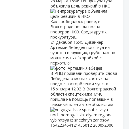
28 марта
15:46
Генпрокуратура
объявила цель ревизий в НКО
Как сообщалось ранее, в
Волгограде пошла волна
проверок НКО. Среди других
прокуратура…
21 декабря
15:45
Дизайнер
Артемий Лебедев посягнул на
чувства верующих, грубо назвав
мощи святых "коробкой с
перхотью"
В РПЦ призвали проверить слова
Лебедева о мощах святых на
предмет оскорбления чувств…
15 января
12:02
В Волгоградской
области спецтехника МЧС
пришла на помощь попавшим в
снежный плен автомобилистам