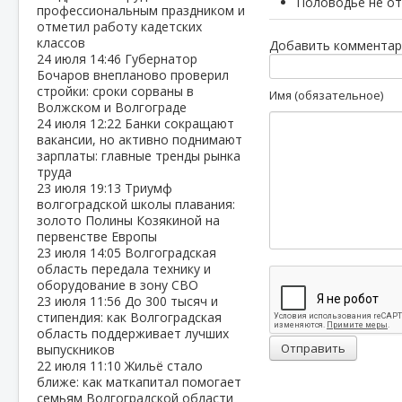
Половодье не от
профессиональным праздником и
отметил работу кадетских
классов
Добавить комментар
24 июля
14:46
Губернатор
Бочаров внепланово проверил
стройки: сроки сорваны в
Имя (обязательное)
Волжском и Волгограде
24 июля
12:22
Банки сокращают
вакансии, но активно поднимают
зарплаты: главные тренды рынка
труда
23 июля
19:13
Триумф
волгоградской школы плавания:
золото Полины Козякиной на
первенстве Европы
23 июля
14:05
Волгоградская
область передала технику и
оборудование в зону СВО
23 июля
11:56
До 300 тысяч и
стипендия: как Волгоградская
область поддерживает лучших
Отправить
выпускников
22 июля
11:10
Жильё стало
ближе: как маткапитал помогает
семьям Волгоградской области