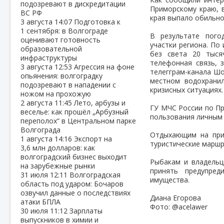
подозревают в дискредитации
Приморскому краю, в
ВС РФ
края выпало обильно
3 августа
14:07
Подготовка к
1 сентября: в Волгограде
В результате пого
оценивают готовность
участки региона. По
образовательной
без света 20 тыся
инфраструктуры
телефонная связь, 
3 августа
12:53
Агрессия на фоне
телегграм-канала Шо
опьянения: волгоградку
местном водохрани
подозревают в нападении с
кризисных ситуациях.
ножом на прохожую
2 августа
11:45
Лето, арбузы и
ГУ МЧС России по Пр
веселье: как прошёл „Арбузный
пользования личным 
переполох“ в Центральном парке
Волгограда
Отдыхающим на приб
1 августа
14:16
Экспорт на
туристические маршр
3,6 млн долларов: как
волгоградский бизнес выходит
Рыбакам и владельц
на зарубежные рынки
принять предупред
31 июля
12:11
Волгоградская
имущества.
область под ударом: Бочаров
озвучил данные о последствиях
Диана Егорова
атаки БПЛА
Фото: @acelawer
30 июля
11:12
Зарплаты
выпускников в химии и