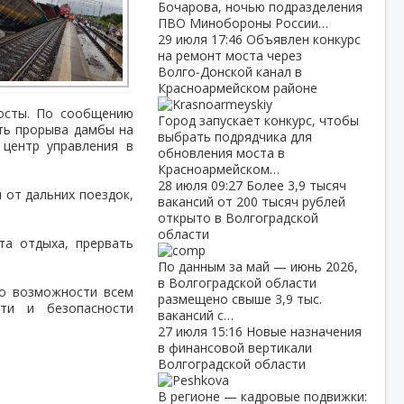
Бочарова, ночью подразделения
ПВО Минобороны России…
29 июля
17:46
Объявлен конкурс
на ремонт моста через
Волго‑Донской канал в
Красноармейском районе
мосты. По сообщению
Город запускает конкурс, чтобы
сть прорыва дамбы на
выбрать подрядчика для
центр управления в
обновления моста в
Красноармейском…
28 июля
09:27
Более 3,9 тысяч
 от дальних поездок,
вакансий от 200 тысяч рублей
открыто в Волгоградской
области
та отдыха, прервать
По данным за май — июнь 2026,
в Волгоградской области
По возможности всем
размещено свыше 3,9 тыс.
сти и безопасности
вакансий с…
27 июля
15:16
Новые назначения
в финансовой вертикали
Волгоградской области
В регионе — кадровые подвижки: