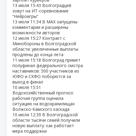
13 июля
15:43
Волгоградцев
зовут на ИТ‑соревнование
“Нейроигры”
13 июля
11:34
В МАХ запущены
комментарии и расширены
возможности авторов
12 июля
15:27
Контракт с
Минобороны в Волгоградской
области: увеличенные выплаты
продлены до конца лета
11 июля
15:18
Волгоград примет
полуфинал федерального смотра
наставников: 500 участников из
ЮФО и СКФО поборются за
выход в финал
10 июля
15:51
Водохозяйственный прогноз:
рабочая группа оценила
ситуацию на водохранилищах
Волжско‑Камского каскада
10 июля
12:39
В Волгоградской
области тысячи семей получили
новую выплату: как работает
мера поддержки