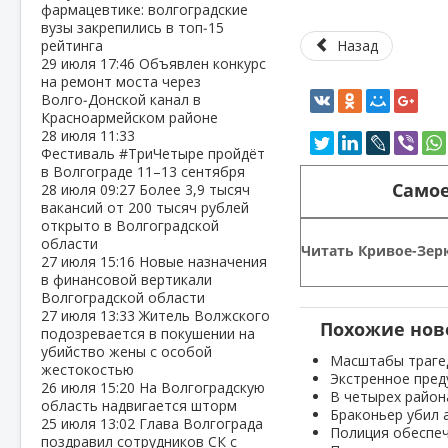
фармацевтике: волгоградские
вузы закрепились в топ‑15
рейтинга
Назад
29 июля
17:46
Объявлен конкурс
на ремонт моста через
Волго‑Донской канал в
Красноармейском районе
28 июля
11:33
Фестиваль #ТриЧетыре пройдёт
в Волгограде 11–13 сентября
Самое
28 июля
09:27
Более 3,9 тысяч
вакансий от 200 тысяч рублей
открыто в Волгоградской
области
Читать Кривое-Зерк
27 июля
15:16
Новые назначения
в финансовой вертикали
Волгоградской области
27 июля
13:33
Житель Волжского
Похожие нов
подозревается в покушении на
убийство жены с особой
Масштабы траге
жестокостью
Экстренное пре
26 июля
15:20
На Волгоградскую
В четырех район
область надвигается шторм
Браконьер убил 
25 июля
13:02
Глава Волгограда
Полиция обеспеч
поздравил сотрудников СК с