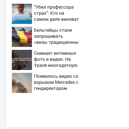
"Убил профессора
страх": Кто на
самом деле виноват
в смерти ученого
Бельгийцы стали
Зезина,
запрашивать
остановившего
«визы традиционных
мальчишек на поле
ценностей» в
с горохом
Снимает интимные
посольстве РФ
фото и видео. На
Урале многодетную
мать обвинили в
Появилось видео со
изготовлении
взрывом Mercedes с
порнографии
гендиректором
«Уралдронзавода»
на Урале