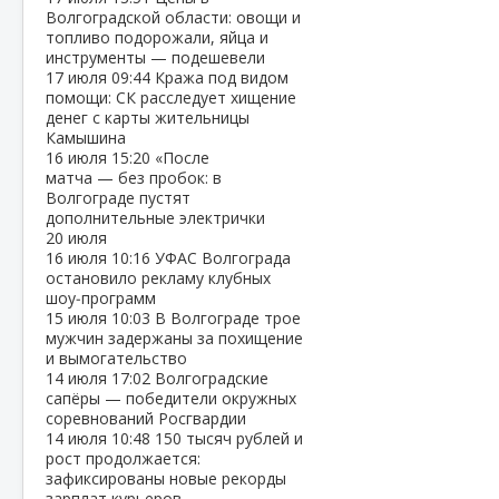
Волгоградской области: овощи и
топливо подорожали, яйца и
инструменты — подешевели
17 июля
09:44
Кража под видом
помощи: СК расследует хищение
денег с карты жительницы
Камышина
16 июля
15:20
«После
матча — без пробок: в
Волгограде пустят
дополнительные электрички
20 июля
16 июля
10:16
УФАС Волгограда
остановило рекламу клубных
шоу‑программ
15 июля
10:03
В Волгограде трое
мужчин задержаны за похищение
и вымогательство
14 июля
17:02
Волгоградские
сапёры — победители окружных
соревнований Росгвардии
14 июля
10:48
150 тысяч рублей и
рост продолжается:
зафиксированы новые рекорды
зарплат курьеров