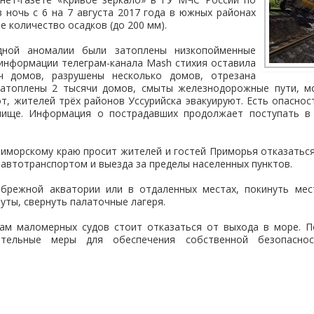
 ночь с 6 на 7 августа 2017 года в южных районах
е количество осадков (до 200 мм).
дной аномалии были затоплены низкопойменные
 информации телеграм-канала Mash стихия оставила
ч домов, разрушены несколько домов, отрезана
затоплены 2 тысячи домов, смыты железнодорожные пути, 
т, жителей трёх районов Уссурийска эвакуируют. Есть опасно
лище. Информация о пострадавших продолжает поступать в 
иморскому краю просит жителей и гостей Приморья отказаться
автотранспортом и выезда за пределы населенных пунктов.
режной акватории или в отдаленных местах, покинуть мес
уты, свернуть палаточные лагеря.
ам маломерных судов стоит отказаться от выхода в море. 
ительные меры для обеспечения собственной безопасно