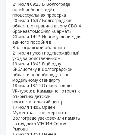
21 июля
09:23
В Волгограде
погиб ребёнок: идёт
процессуальная проверка
20 июля
16:37
Волгоградская
область отправила в зону СВО 4
бронеавтомобиля «Сармат»
20 июля
14:15
Новое условие для
единого пособия в
Волгоградской области: с
21 июля нужен подтверждённый
уход за родственником
19 июля
13:43
Ещё одну
библиотеку в Волгоградской
области переоборудуют по
модельному стандарту
18 июля
13:14
От квестов до
VR‑туров: в Камышине готовят к
открытию детский
просветительский центр
17 июля
14:02
Орден
Мужества — посмертно: в
Волгограде увековечили память
сотрудника УФСИН Сергея
Рыкова
17 июля
13:51
Цены в