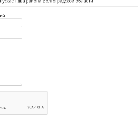
пускает два района Волгоградской области
ий