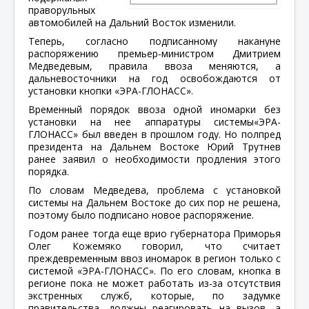
праворульных
автомобилей на Дальний Восток изменили.
Теперь, согласно подписанному накануне
распоряжению премьер-министром Дмитрием
Медведевым, правила ввоза меняются, а
дальневосточники на год освобождаются от
установки кнопки «ЭРА-ГЛОНАСС».
Временный порядок ввоза одной иномарки без
установки на нее аппаратуры системы«ЭРА-
ГЛОНАСС» был введен в прошлом году. Но полпред
президента на Дальнем Востоке Юрий Трутнев
ранее заявил о необходимости продления этого
порядка.
По словам Медведева, проблема с установкой
системы на Дальнем Востоке до сих пор не решена,
поэтому было подписано новое распоряжение.
Годом ранее тогда еще врио губернатора Приморья
Олег Кожемяко говорил, что считает
преждевременным ввоз иномарок в регион только с
системой «ЭРА-ГЛОНАСС». По его словам, кнопка в
регионе пока не может работать из-за отсутствия
экстренных служб, которые, по задумке
правительства, должны реагировать на вызов, а