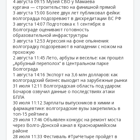
4 августа
09:15
Музей СВО у Мамаева
кургана — строительство на финишной прямой
3 августа
15:00
Более двух лет публиковал фейки:
волгоградца подозревают в дискредитации ВС РФ
3 августа
14:07
Подготовка к 1 сентября: в
Волгограде оценивают готовность
образовательной инфраструктуры
3 августа
12:53
Агрессия на фоне опьянения:
волгоградку подозревают в нападении с ножом на
прохожую
2 августа
11:45
Лето, арбузы и веселье: как прошёл
„Арбузный переполох“ в Центральном парке
Волгограда
1 августа
14:16
Экспорт на 3,6 млн долларов: как
волгоградский бизнес выходит на зарубежные рынки
31 июля
12:11
Волгоградская область под ударом:
Бочаров озвучил данные о последствиях атаки
БПЛА
30 июля
11:12
Зарплаты выпускников в химии и
фармацевтике: волгоградские вузы закрепились в
топ‑15 рейтинга
29 июля
17:46
Объявлен конкурс на ремонт моста
через Волго‑Донской канал в Красноармейском
районе
28 июля
11:33
Фестиваль #ТриЧетыре пройдёт в