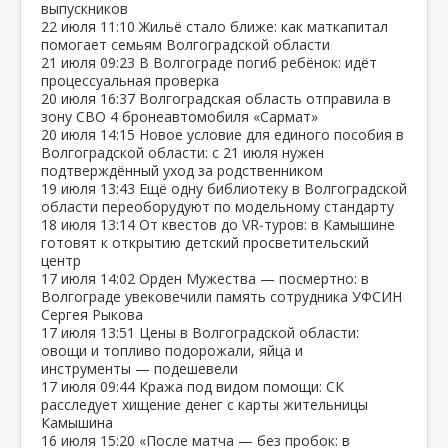
выпускников
22 июля
11:10
Жильё стало ближе: как маткапитал
помогает семьям Волгоградской области
21 июля
09:23
В Волгограде погиб ребёнок: идёт
процессуальная проверка
20 июля
16:37
Волгоградская область отправила в
зону СВО 4 бронеавтомобиля «Сармат»
20 июля
14:15
Новое условие для единого пособия в
Волгоградской области: с 21 июля нужен
подтверждённый уход за родственником
19 июля
13:43
Ещё одну библиотеку в Волгоградской
области переоборудуют по модельному стандарту
18 июля
13:14
От квестов до VR‑туров: в Камышине
готовят к открытию детский просветительский
центр
17 июля
14:02
Орден Мужества — посмертно: в
Волгограде увековечили память сотрудника УФСИН
Сергея Рыкова
17 июля
13:51
Цены в Волгоградской области:
овощи и топливо подорожали, яйца и
инструменты — подешевели
17 июля
09:44
Кража под видом помощи: СК
расследует хищение денег с карты жительницы
Камышина
16 июля
15:20
«После матча — без пробок: в