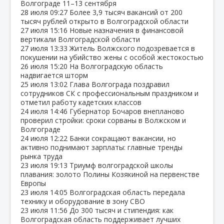
Волгограде 11–13 сентября
28 июля
09:27
Более 3,9 тысяч вакансий от 200
тысяч рублей открыто в Волгоградской области
27 июля
15:16
Новые назначения в финансовой
вертикали Волгоградской области
27 июля
13:33
Житель Волжского подозревается в
покушении на убийство жены с особой жестокостью
26 июля
15:20
На Волгоградскую область
надвигается шторм
25 июля
13:02
Глава Волгограда поздравил
сотрудников СК с профессиональным праздником и
отметил работу кадетских классов
24 июля
14:46
Губернатор Бочаров внепланово
проверил стройки: сроки сорваны в Волжском и
Волгограде
24 июля
12:22
Банки сокращают вакансии, но
активно поднимают зарплаты: главные тренды
рынка труда
23 июля
19:13
Триумф волгоградской школы
плавания: золото Полины Козякиной на первенстве
Европы
23 июля
14:05
Волгоградская область передала
технику и оборудование в зону СВО
23 июля
11:56
До 300 тысяч и стипендия: как
Волгоградская область поддерживает лучших