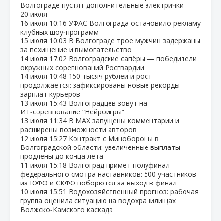
Волгограде пустят дополнительные электрички
20 июля
16 июля
10:16
УФАС Волгограда остановило рекламу
клубных шоу‑программ
15 июля
10:03
В Волгограде трое мужчин задержаны
за похищение и вымогательство
14 июля
17:02
Волгоградские сапёры — победители
окружных соревнований Росгвардии
14 июля
10:48
150 тысяч рублей и рост
продолжается: зафиксированы новые рекорды
зарплат курьеров
13 июля
15:43
Волгоградцев зовут на
ИТ‑соревнование “Нейроигры”
13 июля
11:34
В МАХ запущены комментарии и
расширены возможности авторов
12 июля
15:27
Контракт с Минобороны в
Волгоградской области: увеличенные выплаты
продлены до конца лета
11 июля
15:18
Волгоград примет полуфинал
федерального смотра наставников: 500 участников
из ЮФО и СКФО поборются за выход в финал
10 июля
15:51
Водохозяйственный прогноз: рабочая
группа оценила ситуацию на водохранилищах
Волжско‑Камского каскада