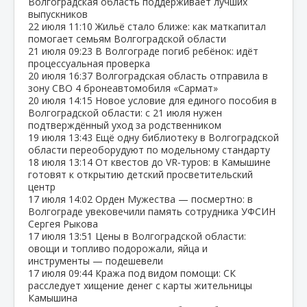
Волгоградская область поддерживает лучших
выпускников
22 июля
11:10
Жильё стало ближе: как маткапитал
помогает семьям Волгоградской области
21 июля
09:23
В Волгограде погиб ребёнок: идёт
процессуальная проверка
20 июля
16:37
Волгоградская область отправила в
зону СВО 4 бронеавтомобиля «Сармат»
20 июля
14:15
Новое условие для единого пособия в
Волгоградской области: с 21 июля нужен
подтверждённый уход за родственником
19 июля
13:43
Ещё одну библиотеку в Волгоградской
области переоборудуют по модельному стандарту
18 июля
13:14
От квестов до VR‑туров: в Камышине
готовят к открытию детский просветительский
центр
17 июля
14:02
Орден Мужества — посмертно: в
Волгограде увековечили память сотрудника УФСИН
Сергея Рыкова
17 июля
13:51
Цены в Волгоградской области:
овощи и топливо подорожали, яйца и
инструменты — подешевели
17 июля
09:44
Кража под видом помощи: СК
расследует хищение денег с карты жительницы
Камышина