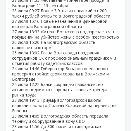
28 июля
11:33
Фестиваль #ТриЧетыре пройдёт в
Волгограде 11–13 сентября
28 июля
09:27
Более 3,9 тысяч вакансий от 200
тысяч рублей открыто в Волгоградской области
27 июля
15:16
Новые назначения в финансовой
вертикали Волгоградской области
27 июля
13:33
Житель Волжского подозревается в
покушении на убийство жены с особой жестокостью
26 июля
15:20
На Волгоградскую область
надвигается шторм
25 июля
13:02
Глава Волгограда поздравил
сотрудников СК с профессиональным праздником и
отметил работу кадетских классов
24 июля
14:46
Губернатор Бочаров внепланово
проверил стройки: сроки сорваны в Волжском и
Волгограде
24 июля
12:22
Банки сокращают вакансии, но
активно поднимают зарплаты: главные тренды
рынка труда
23 июля
19:13
Триумф волгоградской школы
плавания: золото Полины Козякиной на первенстве
Европы
23 июля
14:05
Волгоградская область передала
технику и оборудование в зону СВО
23 июля
11:56
До 300 тысяч и стипендия: как