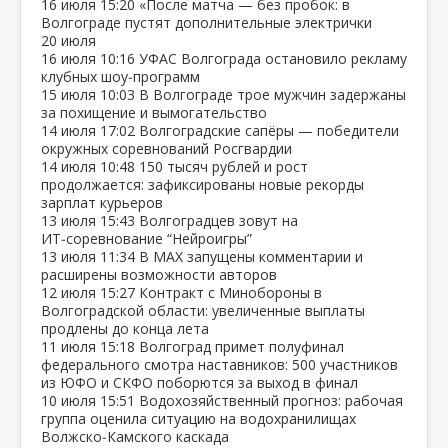
16 июля
15:20
«После матча — без пробок: в
Волгограде пустят дополнительные электрички
20 июля
16 июля
10:16
УФАС Волгограда остановило рекламу
клубных шоу‑программ
15 июля
10:03
В Волгограде трое мужчин задержаны
за похищение и вымогательство
14 июля
17:02
Волгоградские сапёры — победители
окружных соревнований Росгвардии
14 июля
10:48
150 тысяч рублей и рост
продолжается: зафиксированы новые рекорды
зарплат курьеров
13 июля
15:43
Волгоградцев зовут на
ИТ‑соревнование “Нейроигры”
13 июля
11:34
В МАХ запущены комментарии и
расширены возможности авторов
12 июля
15:27
Контракт с Минобороны в
Волгоградской области: увеличенные выплаты
продлены до конца лета
11 июля
15:18
Волгоград примет полуфинал
федерального смотра наставников: 500 участников
из ЮФО и СКФО поборются за выход в финал
10 июля
15:51
Водохозяйственный прогноз: рабочая
группа оценила ситуацию на водохранилищах
Волжско‑Камского каскада