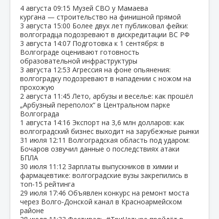
4 августа
09:15
Музей СВО у Мамаева
кургана — строительство на финишной прямой
3 августа
15:00
Более двух лет публиковал фейки:
волгоградца подозревают в дискредитации ВС РФ
3 августа
14:07
Подготовка к 1 сентября: в
Волгограде оценивают готовность
образовательной инфраструктуры
3 августа
12:53
Агрессия на фоне опьянения:
волгоградку подозревают в нападении с ножом на
прохожую
2 августа
11:45
Лето, арбузы и веселье: как прошёл
„Арбузный переполох“ в Центральном парке
Волгограда
1 августа
14:16
Экспорт на 3,6 млн долларов: как
волгоградский бизнес выходит на зарубежные рынки
31 июля
12:11
Волгоградская область под ударом:
Бочаров озвучил данные о последствиях атаки
БПЛА
30 июля
11:12
Зарплаты выпускников в химии и
фармацевтике: волгоградские вузы закрепились в
топ‑15 рейтинга
29 июля
17:46
Объявлен конкурс на ремонт моста
через Волго‑Донской канал в Красноармейском
районе