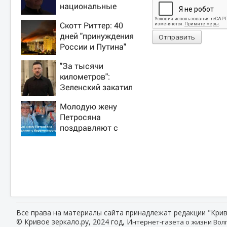
национальные
интересы России
Скотт Риттер: 40
дней "принуждения
Отправить
России и Путина"
резко приблизили
"За тысячи
крах режима
километров":
Зеленского
Зеленский закатил
истерику Западу
Молодую жену
после ночного
Петросяна
удара
поздравляют с
беременностью
Все права на материалы сайта принадлежат редакции "Крив
© Кривое зеркало.ру, 2024 год, И
нтернет-газета о жизни Волг