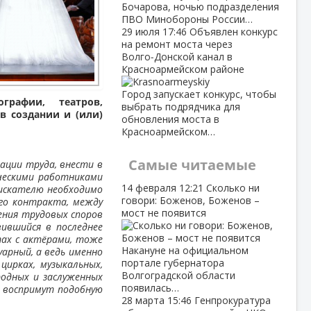
Бочарова, ночью подразделения
ПВО Минобороны России…
29 июля
17:46
Объявлен конкурс
на ремонт моста через
Волго‑Донской канал в
Красноармейском районе
Город запускает конкурс, чтобы
графии, театров,
выбрать подрядчика для
в создании и (или)
обновления моста в
Красноармейском…
Самые читаемые
ации труда, внести в
ческими работниками
14 февраля
12:21
Сколько ни
оискателю необходимо
говори: Боженов, Боженов –
ого контракта, между
мост не появится
ения трудовых споров
ившийся в последнее
ах с актёрами, тоже
Накануне на официальном
арный, а ведь именно
портале губернатора
ирках, музыкальных,
Волгоградской области
одных и заслуженных
появилась…
, воспримут подобную
28 марта
15:46
Генпрокуратура