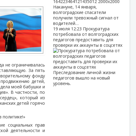
Накануне, 14 января,
волгоградские спасатели
получили тревожный сигнал от
водителей…
19 июля
12:23
Прокуратура
потребовала от волгоградских
педагогов предоставить для
проверки их аккаунты в соцсетях
гда не ограничивалась
ставляющую. За пять
Преследование личной жизни
творительному фонду
педагогов вышло на новый
 продвижению детей,
уровень.
 дела моей бабушки и
ев». В частности, по
сердец», который из
аханских детей горячо
в политике!»
ние социальных прав
ской деятельности и