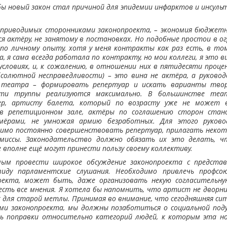
бы новый закон стал причиной для эпидемии инфарктов и инсуль
.
 приводимых сторонниками законопроекта, – экономия бюджет
я актёру, не занятому в постановках. Но подобные простои в ог
 по личному опыту, хотя у меня контракты как раз есть, в то
, я сама всегда работала по контракту, но мои коллеги, я это в
словиях, и, к сожалению, в отношении них в пятидесяти проце
солютной несправедливости) – это вина не актёра, а руково
 театра – формировать репертуар и искать варианты твор
ти труппы реализуются максимально. В большинстве теа
мер, артисту балета, который по возрасту уже не может в
в репетиционном зале, актёры по соглашению сторон стан
имёрами, не умножая армию безработных. Для этого руково
имо постоянно совершенствовать репертуар, прилагать некот
омиссы. Законодательство должно обязать их это делать, 
 вполне ещё могут принести пользу своему коллективу.
ым провести широкое обсуждение законопроекта с предста
виду парламентские слушания. Необходимо привлечь профсо
оекта, может быть, даже организовать некую согласительну
есть все мнения. Я хотела бы напомнить, что артист не дворник
 для старой метлы. Принимая во внимание, что сегодняшняя ситу
ми законопроекта, мы должны позаботиться о социальной поду
ить поправки относительно категорий людей, к которым эта 