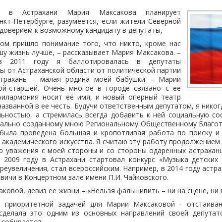
т в Астрахани Мария Максакова планирует
нкт-Петербурге, разумеется, если жители Северной
 доверием к возможному кандидату в депутаты,
ом пришло понимание того, что никто, кроме нас
ашу жизнь лучше, – рассказывает Мария Максакова. –
в 2011 году я баллотировалась в депутаты
ы от Астраханской области от политической партии
Астрахань – малая родина моей бабушки – Марии
й-старшей. Очень многое в городе связано с ее
филармония носит её имя, и новый оперный театр
названной в ее честь. Будучи ответственным депутатом, я нико
льностью, а стремилась всегда добавить к ней социальную со
циально созданному мною Региональному Общественному Благо
была проведена большая и кропотливая работа по поиску и
 академического искусства. Я считаю эту работу продолжением
 уважения с моей стороны и со стороны одаренных астраханц
 2009 году в Астрахани стартовал конкурс «Музыка детских 
реувеличения, стал всероссийским. Например, в 2014 году астр
вичи в Концертном зале имени П.И. Чайковского.
ковой, девиз ее жизни – «Нельзя фальшивить – ни на сцене, ни 
, приоритетной задачей для Марии Максаковой - отстаива
сделала это одним из основных направлений своей депутат
 собирается.