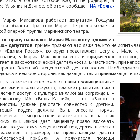
(№212), в состав которой входят Петродворец и
же Ульянка и Дачное, об этом сообщает
ИА «Волга-
 Мария Максакова работает депутатом Госдумы
ской области. При этом Мария Петровна является
ой оперной труппы Мариинского театра.
 по праву называют Мария Максакову одним из
х» депутатов
, причем признают это даже те, кто не испытыва
и «Единая Россия», которую представляет депутат. Мало к
ования, у Марии Максаковой есть и юридическое, которое
гает в законотворческой деятельности. В частности, при непо
принят Закон «О меценатской деятельности». Необходимост
дались в нем обе стороны: как дающая, так и принимающая в дар
сь, что меценатство оживит наши провинциальные
лиотеки и школы искусств, поможет развитию тысяч
легчит доступ к культуре миллионам сограждан, –
аксакову ИА «Волга-Каспий», – но «Закон о
льности» должен работать совместно с другими.
оговый кодекс должны быть внесены нормы,
влечение к меценатской деятельности и частных
еских лиц. Закон дает меценату право включать
емые получателям меценатской поддержки в состав
 расходов в размере, не превышающем десяти
ооблагаемой прибыли. А получателя помощи