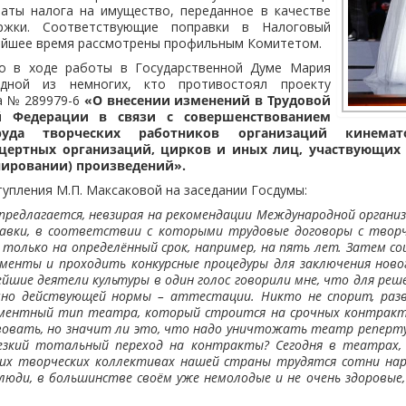
аты налога на имущество, переданное в качестве
ржки. Соответствующие поправки в Налоговый
жайшее время рассмотрены профильным Комитетом.
то в ходе работы в Государственной Думе Мария
дной из немногих, кто противостоял проекту
а № 289979-6
«О внесении изменений в Трудовой
й Федерации в связи с совершенствованием
руда творческих работников организаций кинемато
цертных организаций, цирков и иных лиц, участвующих 
нировании) произведений».
упления М.П. Максаковой на заседании Госдумы:
редлагается, невзирая на рекомендации Международной организ
правки, в соответствии с которыми трудовые договоры с твор
только на определённый срок, например, на пять лет. Затем с
менты и проходить конкурсные процедуры для заключения нов
ейшие деятели культуры в один голос говорили мне, что для реш
но действующей нормы – аттестации. Никто не спорит, разв
ментный тип театра, который строится на срочных контракт
овать, но значит ли это, что надо уничтожать театр реперту
езкий тотальный переход на контракты? Сегодня в театрах, ц
гих творческих коллективах нашей страны трудятся сотни нар
люди, в большинстве своём уже немолодые и не очень здоровые