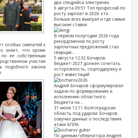
два спецрейса электричек.
6 августа
09:51
Топ профессий по
росту зарплат в 2026: кто
больше всех выиграл и где самые
высокие ставки
В первом полугодии 2026 года
рекордсменом по росту
ет особых симпатий к
зарплатных предложений стал
то знает, что кроме
сварщик:…
, по ее собственным
5 августа
12:32
Бочаров:
средственном участии
бюджет‑2027 должен сочетать
ь подобного закона
осторожность, соцподдержку и
.
рост инвестиций
Андрей Бочаров сформулировал
задачи по формированию и
исполнению областного
бюджета на…
31 июля
12:11
Волгоградская
область под ударом: Бочаров
озвучил данные о последствиях
атаки БПЛА
По данным губернатора Андрея