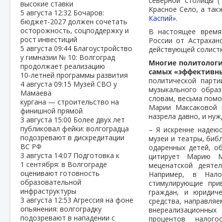
северной столицы 
высокие ставки
Красное Село, а так
5 августа
12:32
Бочаров:
Каспий».
бюджет‑2027 должен сочетать
осторожность, соцподдержку и
В настоящее время
рост инвестиций
России от Астрахан
5 августа
09:44
Благоустройство
действующей солистк
у гимназии № 10: Волгоград
Многие политологи
продолжает реализацию
самых «эффективны
10‑летней программы развития
политической парти
4 августа
09:15
Музей СВО у
музыкального образ
Мамаева
словам, весьма помо
кургана — строительство на
Марии Максаковой 
финишной прямой
назрела давно, и нуж
3 августа
15:00
Более двух лет
публиковал фейки: волгоградца
– Я искренне надею
подозревают в дискредитации
музеи и театры, биб
ВС РФ
одаренных детей, об
3 августа
14:07
Подготовка к
цитирует Марию М
1 сентября: в Волгограде
меценатской деяте
оценивают готовность
Например, в Нал
образовательной
стимулирующие при
инфраструктуры
граждан, и юридич
3 августа
12:53
Агрессия на фоне
средства, направля
опьянения: волгоградку
внереализационных
подозревают в нападении с
процентов налог