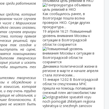
объявила цель ревизий в НКО
тов среди работников
Как сообщалось ранее, в
ных средств, которые
Волгограде пошла волна
ромном числе случаев
проверок НКО. Среди других
м числе с Мариинским
прокуратура…
идела своими глазами,
19 апреля
16:21
Повышенный
нтах случаев априори
уровень внимания Москвы к
дства, потому прямая
ситуации в Волгоградской
ческих решений, при
области сохранится
тров так сегодня и
ыступать на сцене,
овятся помощниками
дителям творческих
орые усилия и искать
Динамика политической жизни в
чтобы защитить тех
регионе в марте и начале апреля
стала логическим…
вителями творческих
15 января
12:02
В Волгоградской
юзы к обсуждению и
области спецтехника МЧС
ю комиссию, которая
пришла на помощь попавшим в
, и ему очень трудно
снежный плен автомобилистам
ация не идеальная, и
шке безопасности. Я,
норма не может быть