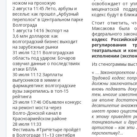
ножом на прохожую
освобождает от упл
2 августа
11:45
Лето, арбузы и
меценатской подде
веселье: как прошёл „Арбузный
кодекс будут в бли
переполох“ в Центральном парке
Стоит отметить, ч
Волгограда
Максакова была о
1 августа
14:16
Экспорт на
федерального закон
3,6 млн долларов: как
кодекс Российско
волгоградский бизнес выходит
регулирования т
на зарубежные рынки
театральных и кон
31 июля
12:11
Волгоградская
исполнении (экспо
область под ударом: Бочаров
озвучил данные о последствиях
Из стенограммы выст
атаки БПЛА
« …
Законопроектом п
30 июля
11:12
Зарплаты
Трудовой кодекс по
выпускников в химии и
должны заключаться 
фармацевтике: волгоградские
вновь подавать доку
вузы закрепились в топ‑15
тем, многие известн
рейтинга
им вполне достаточ
29 июля
17:46
Объявлен конкурс
десятилетие ангаже
на ремонт моста через
имеет право существ
Волго‑Донской канал в
к этому приведёт р
Красноармейском районе
танцевальных и дру
28 июля
11:33
артистов – как эти 
Фестиваль #ТриЧетыре пройдёт
перспективу?...
в Волгограде 11–13 сентября