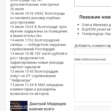
дополнительные электрички
20 июля
16 июля
10:16
УФАС Волгограда
Похожие нов
остановило рекламу клубных
шоу‑программ
Олега Михеева д
15 июля
10:03
В Волгограде трое
ВЦИОМ узнал мн
мужчин задержаны за похищение
Генпрокурор Укр
и вымогательство
14 июля
17:02
Волгоградские
сапёры — победители окружных
Добавить комментар
соревнований Росгвардии
14 июля
10:48
150 тысяч рублей и
рост продолжается:
Имя (обязательное)
зафиксированы новые рекорды
зарплат курьеров
13 июля
15:43
Волгоградцев
зовут на ИТ‑соревнование
“Нейроигры”
13 июля
11:34
В МАХ запущены
комментарии и расширены
возможности авторов
Дмитрий Медведев:
важнее всего