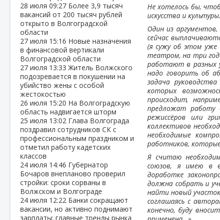
28 июля
09:27
Более 3,9 тысяч
Не хотелось бы, что
вакансий от 200 тысяч рублей
искусства и культуры
открыто в Волгоградской
Один из аргументов,
области
сейчас выплачиваютс
27 июля
15:16
Новые назначения
(я сужу об этом уже
в финансовой вертикали
театром, на три года
Волгоградской области
работают в разных у
27 июля
13:33
Житель Волжского
надо говорить об аб
подозревается в покушении на
задача руководства
убийство жены с особой
которых возможнос
жестокостью
происходит, напри
26 июля
15:20
На Волгоградскую
предложат работу 
область надвигается шторм
режиссёров или гр
25 июля
13:02
Глава Волгограда
коллективов необход
поздравил сотрудников СК с
необходимые компр
профессиональным праздником и
работников, которые
отметил работу кадетских
классов
Я считаю необходим
24 июля
14:46
Губернатор
союзов, я имею в 
Бочаров внепланово проверил
доработке законопр
стройки: сроки сорваны в
должна собрать и уч
Волжском и Волгограде
найти новый участок
24 июля
12:22
Банки сокращают
соглашаясь с автора
вакансии, но активно поднимают
конечно, буду внос
зарплаты: главные тренды рынка
применена…»