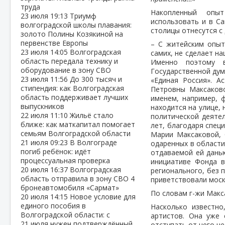
труда
Накопленный опы
23 июля
19:13
Триумф
использовать и в Са
волгоградской школы плавания:
столицы отнесутся с
золото Полины Козякиной на
первенстве Европы
– С житейским опыт
23 июля
14:05
Волгоградская
самих, не сделает н
область передала технику и
Именно поэтому 
оборудование в зону СВО
Государственной дум
23 июля
11:56
До 300 тысяч и
«Единая Россия». 
стипендия: как Волгоградская
Петровны Максаково
область поддерживает лучших
именем, например, 
выпускников
находится на улице, 
22 июля
11:10
Жильё стало
политической деяте
ближе: как маткапитал помогает
лет, благодаря спе
семьям Волгоградской области
Марии Максаковой, 
21 июля
09:23
В Волгограде
одаренных в области
погиб ребёнок: идёт
отдаваемой ей данью
процессуальная проверка
инициативе Фонда в
20 июля
16:37
Волгоградская
регионального, без п
область отправила в зону СВО 4
приветствовали моск
бронеавтомобиля «Сармат»
По словам г-жи Макса
20 июля
14:15
Новое условие для
единого пособия в
Насколько известно
Волгоградской области: с
артистов. Она уже 
21 июля нужен подтверждённый
отступать от него не