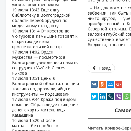
уход за родственником
– Ни для кого не с
19 июля
13:43
Ещё одну
забвении. Так быть 
библиотеку в Волгоградской
никто другой, – уб
области переоборудуют по
приобретенный в Ко
модельному стандарту
Северной столицы. 
18 июля
13:14
От квестов до
заложен глубокий со
VR‑туров: в Камышине готовят к
существенно влияет
открытию детский
бюджета, а значит –
просветительский центр
17 июля
14:02
Орден
Мужества — посмертно: в
Волгограде увековечили память
сотрудника УФСИН Сергея
Назад
Рыкова
17 июля
13:51
Цены в
Волгоградской области: овощи и
топливо подорожали, яйца и
инструменты — подешевели
17 июля
09:44
Кража под видом
помощи: СК расследует хищение
Самое
денег с карты жительницы
Камышина
16 июля
15:20
«После
матча — без пробок: в
Читать Кривое-Зерк
Волгограде пустят