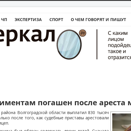
 ЧП
ЭКСПЕРТИЗА
СПОРТ
О ЧЕМ ГОВОРЯТ И ПИШУТ
лиментам погашен после ареста
 района Волгоградской области выплатил 830 тысяч
лько после того, как судебные приставы арестовали
ицеп.
жчина был обязан содержать двоих детей. Сначала