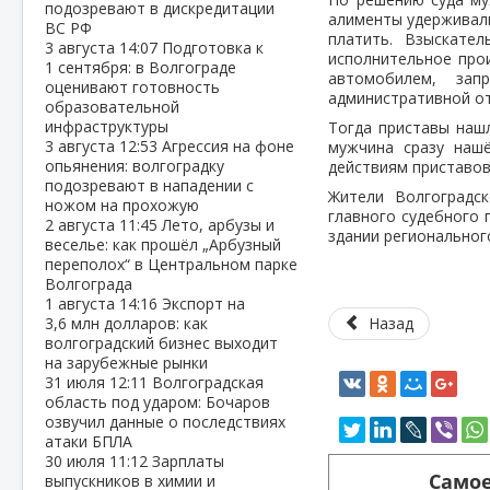
подозревают в дискредитации
алименты удерживали
ВС РФ
платить. Взыскате
3 августа
14:07
Подготовка к
исполнительное прои
1 сентября: в Волгограде
автомобилем, за
оценивают готовность
административной от
образовательной
инфраструктуры
Тогда приставы нашл
3 августа
12:53
Агрессия на фоне
мужчина сразу нашё
опьянения: волгоградку
действиям приставов
подозревают в нападении с
Жители Волгоградс
ножом на прохожую
главного судебного 
2 августа
11:45
Лето, арбузы и
здании региональног
веселье: как прошёл „Арбузный
переполох“ в Центральном парке
Волгограда
1 августа
14:16
Экспорт на
3,6 млн долларов: как
Назад
волгоградский бизнес выходит
на зарубежные рынки
31 июля
12:11
Волгоградская
область под ударом: Бочаров
озвучил данные о последствиях
атаки БПЛА
30 июля
11:12
Зарплаты
Самое
выпускников в химии и