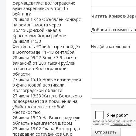
фармацевтике: волгоградские
вузы закрепились в топ‑15
рейтинга
Читать Кривое-Зерк
29 июля
17:46
Объявлен конкурс
на ремонт моста через
Добавить комментар
Волго‑Донской канал в
Красноармейском районе
28 июля
11:33
Фестиваль #ТриЧетыре пройдёт
Имя (обязательное)
в Волгограде 11–13 сентября
28 июля
09:27
Более 3,9 тысяч
вакансий от 200 тысяч рублей
открыто в Волгоградской
области
27 июля
15:16
Новые назначения
в финансовой вертикали
Волгоградской области
27 июля
13:33
Житель Волжского
подозревается в покушении на
убийство жены с особой
жестокостью
26 июля
15:20
На Волгоградскую
область надвигается шторм
25 июля
13:02
Глава Волгограда
Отправить
поздравил сотрудников СК с