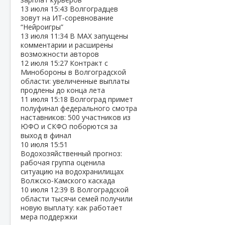
13 июля
15:43
Волгоградцев
зовут на ИТ‑соревнование
“Нейроигры”
13 июля
11:34
В МАХ запущены
комментарии и расширены
возможности авторов
12 июля
15:27
Контракт с
Минобороны в Волгоградской
области: увеличенные выплаты
продлены до конца лета
11 июля
15:18
Волгоград примет
полуфинал федерального смотра
наставников: 500 участников из
ЮФО и СКФО поборются за
выход в финал
10 июля
15:51
Водохозяйственный прогноз:
рабочая группа оценила
ситуацию на водохранилищах
Волжско‑Камского каскада
10 июля
12:39
В Волгоградской
области тысячи семей получили
новую выплату: как работает
мера поддержки