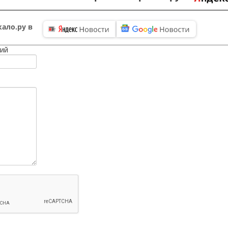
ало.ру в
ий