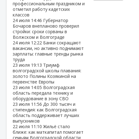
профессиональным праздником и
отметил работу кадетских
классов
24 июля
14:46
Губернатор
Бочаров внепланово проверил
стройки: сроки сорваны в
Волжском и Волгограде
24 июля
12:22
Банки сокращают
вакансии, но активно поднимают
зарплаты: главные тренды рынка
труда
23 июля
19:13
Триумф
волгоградской школы плавания:
золото Полины Козякиной на
первенстве Европы
23 июля
14:05
Волгоградская
область передала технику и
оборудование в зону СВО
23 июля
11:56
До 300 тысяч и
стипендия: как Волгоградская
область поддерживает лучших
выпускников
22 июля
11:10
Жильё стало
ближе: как маткапитал помогает
семьям Волгоградской области