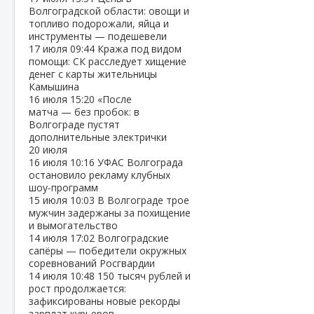
Волгоградской области: овощи и
топливо подорожали, яйца и
инструменты — подешевели
17 июля
09:44
Кража под видом
помощи: СК расследует хищение
денег с карты жительницы
Камышина
16 июля
15:20
«После
матча — без пробок: в
Волгограде пустят
дополнительные электрички
20 июля
16 июля
10:16
УФАС Волгограда
остановило рекламу клубных
шоу‑программ
15 июля
10:03
В Волгограде трое
мужчин задержаны за похищение
и вымогательство
14 июля
17:02
Волгоградские
сапёры — победители окружных
соревнований Росгвардии
14 июля
10:48
150 тысяч рублей и
рост продолжается:
зафиксированы новые рекорды
зарплат курьеров