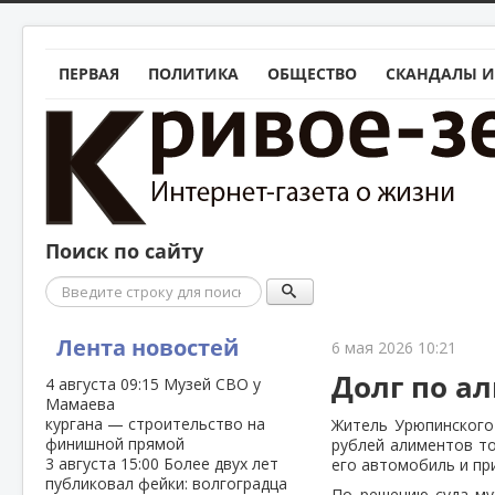
ПЕРВАЯ
ПОЛИТИКА
ОБЩЕСТВО
СКАНДАЛЫ И
Поиск по сайту
Поиск
Лента новостей
6 мая 2026 10:21
Долг по а
4 августа
09:15
Музей СВО у
Мамаева
кургана — строительство на
Житель Урюпинского
финишной прямой
рублей алиментов то
3 августа
15:00
Более двух лет
его автомобиль и пр
публиковал фейки: волгоградца
По решению суда му