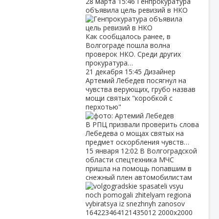
28 марта
15:46
Генпрокуратура
объявила цель ревизий в НКО
Как сообщалось ранее, в
Волгограде пошла волна
проверок НКО. Среди других
прокуратура…
21 декабря
15:45
Дизайнер
Артемий Лебедев посягнул на
чувства верующих, грубо назвав
мощи святых "коробкой с
перхотью"
В РПЦ призвали проверить слова
Лебедева о мощах святых на
предмет оскорбления чувств…
15 января
12:02
В Волгоградской
области спецтехника МЧС
пришла на помощь попавшим в
снежный плен автомобилистам