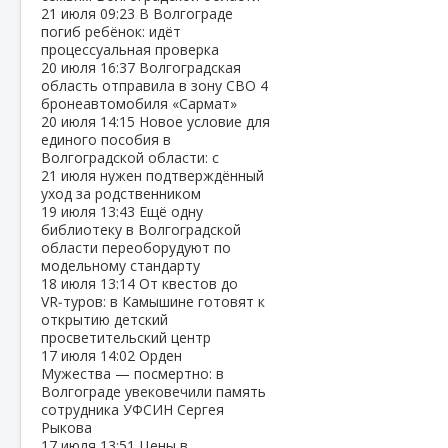
21 июля
09:23
В Волгограде
погиб ребёнок: идёт
процессуальная проверка
20 июля
16:37
Волгоградская
область отправила в зону СВО 4
бронеавтомобиля «Сармат»
20 июля
14:15
Новое условие для
единого пособия в
Волгоградской области: с
21 июля нужен подтверждённый
уход за родственником
19 июля
13:43
Ещё одну
библиотеку в Волгоградской
области переоборудуют по
модельному стандарту
18 июля
13:14
От квестов до
VR‑туров: в Камышине готовят к
открытию детский
просветительский центр
17 июля
14:02
Орден
Мужества — посмертно: в
Волгограде увековечили память
сотрудника УФСИН Сергея
Рыкова
17 июля
13:51
Цены в