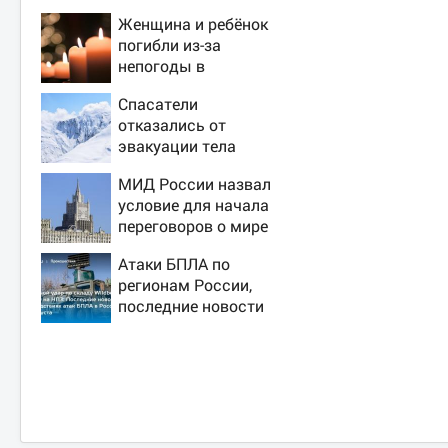
Женщина и ребёнок
погибли из-за
непогоды в
Смоленске
Спасатели
отказались от
эвакуации тела
Натальи
МИД России назвал
Наговицыной с
условие для начала
семитысячника
переговоров о мире
с Украиной
Атаки БПЛА по
регионам России,
последние новости
на 7 августа 2026:
последствия, атаки
на склады
Wildberries,
состояние
пострадавших