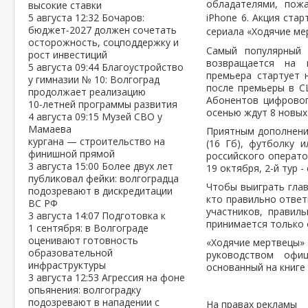
обладателями, пож
высокие ставки
5 августа
12:32
Бочаров:
iPhone 6. Акция ста
бюджет‑2027 должен сочетать
сериала «Ходячие ме
осторожность, соцподдержку и
Самый популярный 
рост инвестиций
возвращается на 
5 августа
09:44
Благоустройство
премьера стартует 
у гимназии № 10: Волгоград
после премьеры в СШ
продолжает реализацию
Абонентов цифровог
10‑летней программы развития
осенью ждут 8 новых
4 августа
09:15
Музей СВО у
Мамаева
Приятным дополнение
кургана — строительство на
(16 Гб), футболку 
финишной прямой
российского операто
3 августа
15:00
Более двух лет
19 октября, 2-й тур -
публиковал фейки: волгоградца
Чтобы выиграть глав
подозревают в дискредитации
кто правильно ответи
ВС РФ
участников, правил
3 августа
14:07
Подготовка к
принимается только 
1 сентября: в Волгограде
оценивают готовность
«Ходячие мертвецы» 
образовательной
руководством офиц
инфраструктуры
основанный на книге 
3 августа
12:53
Агрессия на фоне
опьянения: волгоградку
подозревают в нападении с
На правах рекламы