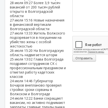
28 июля
09:27
Более 3,9 тысяч
вакансий от 200 тысяч рублей
открыто в Волгоградской
области
27 июля
15:16
Новые назначения
в финансовой вертикали
Волгоградской области
27 июля
13:33
Житель Волжского
подозревается в покушении на
убийство жены с особой
жестокостью
26 июля
15:20
На Волгоградскую
область надвигается шторм
Отправить
25 июля
13:02
Глава Волгограда
поздравил сотрудников СК с
профессиональным праздником и
отметил работу кадетских
классов
24 июля
14:46
Губернатор
Бочаров внепланово проверил
стройки: сроки сорваны в
Волжском и Волгограде
24 июля
12:22
Банки сокращают
вакансии, но активно поднимают
зарплаты: главные тренды рынка