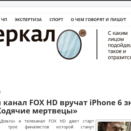
 ЧП
ЭКСПЕРТИЗА
СПОРТ
О ЧЕМ ГОВОРЯТ И ПИШУТ
3
 канал FOX HD вручат iPhone 6 
Ходячие мертвецы»
«Дом.ru» и телеканал FOX HD дают старт
и, трое финалистов которой станут