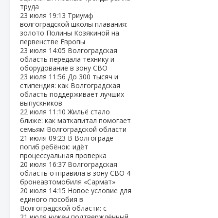
труда
23 июля
19:13
Триумф
волгоградской школы плавания:
золото Полины Козякиной на
первенстве Европы
23 июля
14:05
Волгоградская
область передала технику и
оборудование в зону СВО
23 июля
11:56
До 300 тысяч и
стипендия: как Волгоградская
область поддерживает лучших
выпускников
22 июля
11:10
Жильё стало
ближе: как маткапитал помогает
семьям Волгоградской области
21 июля
09:23
В Волгограде
погиб ребёнок: идёт
процессуальная проверка
20 июля
16:37
Волгоградская
область отправила в зону СВО 4
бронеавтомобиля «Сармат»
20 июля
14:15
Новое условие для
единого пособия в
Волгоградской области: с
21 июля нужен подтверждённый