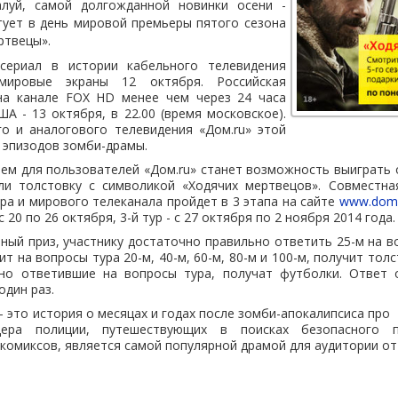
алуй, самой долгожданной новинки осени -
ртует в день мировой премьеры пятого сезона
ртвецы».
сериал в истории кабельного телевидения
мировые экраны 12 октября. Российская
на канале FOX HD менее чем через 24 часа
А - 13 октября, в 22.00 (время московское).
о и аналогового телевидения «Дом.ru» этой
 эпизодов зомби-драмы.
м для пользователей «Дом.ru» станет возможность выиграть о
или толстовку c символикой «Ходячих мертвецов». Совместна
ра и мирового телеканала пройдет в 3 этапа на сайте
www.domr
 с 20 по 26 октября, 3-й тур - с 27 октября по 2 ноября 2014 года.
ный приз, участнику достаточно правильно ответить 25-м на в
т на вопросы тура 20-м, 40-м, 60-м, 80-м и 100-м, получит тол
ьно ответившие на вопросы тура, получат футболки. Ответ 
один раз.
- это история о месяцах и годах после зомби-апокалипсиса про
ера полиции, путешествующих в поисках безопасного п
комиксов, является самой популярной драмой для аудитории от 