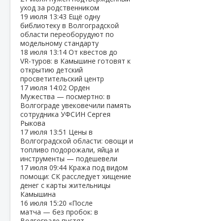
уход за родственником
19 июля
13:43
Ещё одну
библиотеку в Волгоградской
области переоборудуют по
модельному стандарту
18 июля
13:14
От квестов до
VR‑туров: в Камышине готовят к
открытию детский
просветительский центр
17 июля
14:02
Орден
Мужества — посмертно: в
Волгограде увековечили память
сотрудника УФСИН Сергея
Рыкова
17 июля
13:51
Цены в
Волгоградской области: овощи и
топливо подорожали, яйца и
инструменты — подешевели
17 июля
09:44
Кража под видом
помощи: СК расследует хищение
денег с карты жительницы
Камышина
16 июля
15:20
«После
матча — без пробок: в
Волгограде пустят