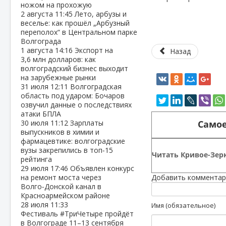
ножом на прохожую
2 августа
11:45
Лето, арбузы и
веселье: как прошёл „Арбузный
переполох“ в Центральном парке
Волгограда
1 августа
14:16
Экспорт на
Назад
3,6 млн долларов: как
волгоградский бизнес выходит
на зарубежные рынки
31 июля
12:11
Волгоградская
область под ударом: Бочаров
озвучил данные о последствиях
атаки БПЛА
Самое
30 июля
11:12
Зарплаты
выпускников в химии и
фармацевтике: волгоградские
вузы закрепились в топ‑15
Читать Кривое-Зерк
рейтинга
29 июля
17:46
Объявлен конкурс
на ремонт моста через
Добавить комментар
Волго‑Донской канал в
Красноармейском районе
28 июля
11:33
Имя (обязательное)
Фестиваль #ТриЧетыре пройдёт
в Волгограде 11–13 сентября