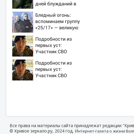
дней блужданий в
тайге
Бледный огонь:
вспоминаем группу
«25/17» — великую
и (часто) ужасную
Подробности из
первых уст:
Участник СВО
рассказал, что
Подробности из
спасло его в
первых уст:
схватке с медведем
Участник СВО
рассказал, что
спасло его в
схватке с медведем
Все права на материалы сайта принадлежат редакции "Крив
© Кривое зеркало.ру, 2024 год, И
нтернет-газета о жизни Волг