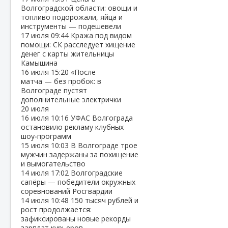
Волгоградской области: овощи и
топливо подорожали, яйца и
инструменты — подешевели
17 июля
09:44
Кража под видом
помощи: СК расследует хищение
денег с карты жительницы
Камышина
16 июля
15:20
«После
матча — без пробок: в
Волгограде пустят
дополнительные электрички
20 июля
16 июля
10:16
УФАС Волгограда
остановило рекламу клубных
шоу‑программ
15 июля
10:03
В Волгограде трое
мужчин задержаны за похищение
и вымогательство
14 июля
17:02
Волгоградские
сапёры — победители окружных
соревнований Росгвардии
14 июля
10:48
150 тысяч рублей и
рост продолжается:
зафиксированы новые рекорды
зарплат курьеров