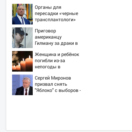
Органы для
пересадки «черные
трансплантологи»
извлекали у еще
Приговор
живых пациентов
американцу
Гилману за драки в
воронежском СИЗО
Женщина и ребёнок
потребовали
погибли из-за
ужесточить -
непогоды в
Новости на Вести.ru
Смоленске
Сергей Миронов
призвал снять
"Яблоко" с выборов -
Новости на Вести.ru