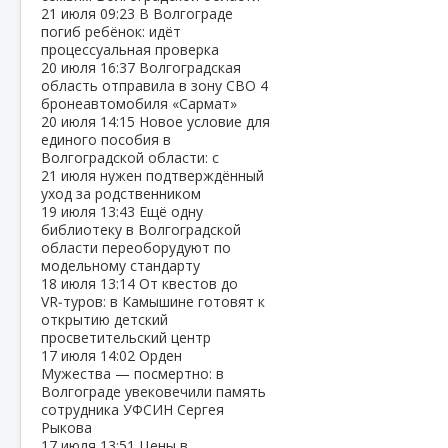
21 июля
09:23
В Волгограде
погиб ребёнок: идёт
процессуальная проверка
20 июля
16:37
Волгоградская
область отправила в зону СВО 4
бронеавтомобиля «Сармат»
20 июля
14:15
Новое условие для
единого пособия в
Волгоградской области: с
21 июля нужен подтверждённый
уход за родственником
19 июля
13:43
Ещё одну
библиотеку в Волгоградской
области переоборудуют по
модельному стандарту
18 июля
13:14
От квестов до
VR‑туров: в Камышине готовят к
открытию детский
просветительский центр
17 июля
14:02
Орден
Мужества — посмертно: в
Волгограде увековечили память
сотрудника УФСИН Сергея
Рыкова
17 июля
13:51
Цены в