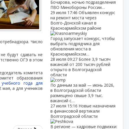
Бочарова, ночью подразделения
ПВО Минобороны России…
29 июля
17:46
Объявлен конкурс
на ремонт моста через
Волго‑Донской канал в
Красноармейском районе
Город запускает конкурс, чтобы
потребнадзора. Число
выбрать подрядчика для
обновления моста в
Красноармейском…
 не будут сдавать не
28 июля
09:27
Более 3,9 тысяч
етственно ОГЭ в этом
вакансий от 200 тысяч рублей
открыто в Волгоградской
едседатель комитета
области
омитет образования
 учебного года для
По данным за май — июнь 2026,
2 мая, а для учеников
в Волгоградской области
размещено свыше 3,9 тыс.
вакансий с…
27 июля
15:16
Новые назначения
в финансовой вертикали
Волгоградской области
В регионе — кадровые подвижки: