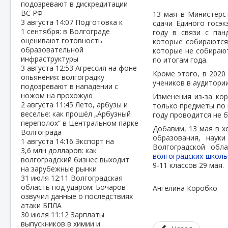
подозревают в дискредитации
ВС РФ
13 мая в Министерс
3 августа
14:07
Подготовка к
сдачи Единого госэк
1 сентября: в Волгограде
году в связи с пан
оценивают готовность
которые собираются 
образовательной
которые не собирают
инфраструктуры
по итогам года.
3 августа
12:53
Агрессия на фоне
Кроме этого, в 2020
опьянения: волгоградку
учеников в аудитори
подозревают в нападении с
ножом на прохожую
Изменения из-за кор
2 августа
11:45
Лето, арбузы и
только предметы по 
веселье: как прошёл „Арбузный
году проводится не б
переполох“ в Центральном парке
Добавим, 13 мая в 
Волгограда
образования, наук
1 августа
14:16
Экспорт на
Волгоградской обл
3,6 млн долларов: как
волгоградских школь
волгоградский бизнес выходит
9-11 классов 29 мая.
на зарубежные рынки
31 июля
12:11
Волгоградская
область под ударом: Бочаров
Ангелина Коробко
озвучил данные о последствиях
атаки БПЛА
30 июля
11:12
Зарплаты
выпускников в химии и