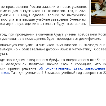
тве просвещения России заявили о новых условиях
замена для выпускников 11-ых классов. Так, в 2020
демией ЕГЭ будут сдавать только те выпускники,
поступать в высшие учебные заведения. Ученикам,
ся идти в вуз, оценки в аттестат будут выставлены
 году при проведении экзаменов будут учтены требования Рос
и уменьшат, а в помещениях будет проводиться дезинфекция.
онавируса коснулись и учеников 9-ых классов. В 2020году они
выбору, но и обязательные (русский язык и математику). Соотв
удет.
ходе проведения ежедневного брифинга оперативного штаба пр
и и молодежной политики Лариса Савина сообщила, что к
асти принял решение
об окончательных датах завершения
ников
. Так, для учеников 1-8 классов учебный год завершится 2