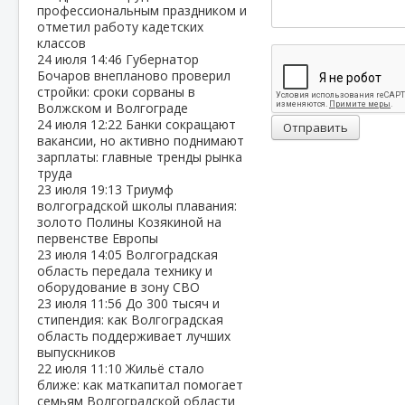
профессиональным праздником и
отметил работу кадетских
классов
24 июля
14:46
Губернатор
Бочаров внепланово проверил
стройки: сроки сорваны в
Волжском и Волгограде
24 июля
12:22
Банки сокращают
Отправить
вакансии, но активно поднимают
зарплаты: главные тренды рынка
труда
23 июля
19:13
Триумф
волгоградской школы плавания:
золото Полины Козякиной на
первенстве Европы
23 июля
14:05
Волгоградская
область передала технику и
оборудование в зону СВО
23 июля
11:56
До 300 тысяч и
стипендия: как Волгоградская
область поддерживает лучших
выпускников
22 июля
11:10
Жильё стало
ближе: как маткапитал помогает
семьям Волгоградской области