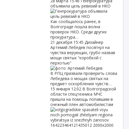
28 марта
15:46
Генпрокуратура
объявила цель ревизий в НКО
Как сообщалось ранее, в
Волгограде пошла волна
проверок НКО. Среди других
прокуратура…
21 декабря
15:45
Дизайнер
Артемий Лебедев посягнул на
чувства верующих, грубо назвав
мощи святых "коробкой с
перхотью"
В РПЦ призвали проверить слова
Лебедева о мощах святых на
предмет оскорбления чувств…
15 января
12:02
В Волгоградской
области спецтехника МЧС
пришла на помощь попавшим в
снежный плен автомобилистам