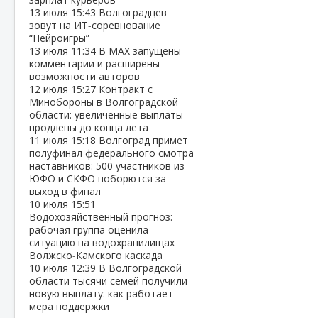
13 июля
15:43
Волгоградцев
зовут на ИТ‑соревнование
“Нейроигры”
13 июля
11:34
В МАХ запущены
комментарии и расширены
возможности авторов
12 июля
15:27
Контракт с
Минобороны в Волгоградской
области: увеличенные выплаты
продлены до конца лета
11 июля
15:18
Волгоград примет
полуфинал федерального смотра
наставников: 500 участников из
ЮФО и СКФО поборются за
выход в финал
10 июля
15:51
Водохозяйственный прогноз:
рабочая группа оценила
ситуацию на водохранилищах
Волжско‑Камского каскада
10 июля
12:39
В Волгоградской
области тысячи семей получили
новую выплату: как работает
мера поддержки