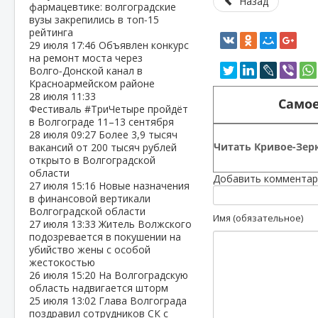
Назад
фармацевтике: волгоградские
вузы закрепились в топ‑15
рейтинга
29 июля
17:46
Объявлен конкурс
на ремонт моста через
Волго‑Донской канал в
Красноармейском районе
28 июля
11:33
Самое
Фестиваль #ТриЧетыре пройдёт
в Волгограде 11–13 сентября
28 июля
09:27
Более 3,9 тысяч
Читать Кривое-Зерк
вакансий от 200 тысяч рублей
открыто в Волгоградской
области
Добавить комментар
27 июля
15:16
Новые назначения
в финансовой вертикали
Волгоградской области
Имя (обязательное)
27 июля
13:33
Житель Волжского
подозревается в покушении на
убийство жены с особой
жестокостью
26 июля
15:20
На Волгоградскую
область надвигается шторм
25 июля
13:02
Глава Волгограда
поздравил сотрудников СК с