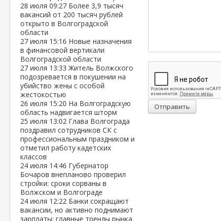
28 июля
09:27
Более 3,9 тысяч
вакансий от 200 тысяч рублей
открыто в Волгоградской
области
27 июля
15:16
Новые назначения
в финансовой вертикали
Волгоградской области
27 июля
13:33
Житель Волжского
подозревается в покушении на
убийство жены с особой
жестокостью
26 июля
15:20
На Волгоградскую
Отправить
область надвигается шторм
25 июля
13:02
Глава Волгограда
поздравил сотрудников СК с
профессиональным праздником и
отметил работу кадетских
классов
24 июля
14:46
Губернатор
Бочаров внепланово проверил
стройки: сроки сорваны в
Волжском и Волгограде
24 июля
12:22
Банки сокращают
вакансии, но активно поднимают
зарплаты: главные тренды рынка