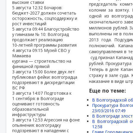
высокие ставки
председатель комит
5 августа
12:32
Бочаров:
колонии за взятку.
бюджет‑2027 должен сочетать
одной из волгоград
осторожность, соцподдержку и
окончательного заве
рост инвестиций
миллионов рублей. З
5 августа
09:44
Благоустройство
выполнены не в пол
у гимназии № 10: Волгоград
продолжает реализацию
2013 года. Подсуд
10‑летней программы развития
полномочий. Капан
4 августа
09:15
Музей СВО у
самоуправления в те
Мамаева
суд признал Капанад
кургана — строительство на
рублей. Прокуратура
финишной прямой
Теперь в деле Капан
3 августа
15:00
Более двух лет
стражу в зале суда.
публиковал фейки: волгоградца
наказание в виде штр
подозревают в дискредитации
ВС РФ
Еще по теме:
3 августа
14:07
Подготовка к
1 сентября: в Волгограде
В Волгоградской об
оценивают готовность
Прокуратура Волго
образовательной
23/03/2016 07:49
инфраструктуры
В Волгограде злост
3 августа
12:53
Агрессия на фоне
В Волгоградской о
опьянения: волгоградку
12:58
подозревают в нападении с
Главе Городищенско