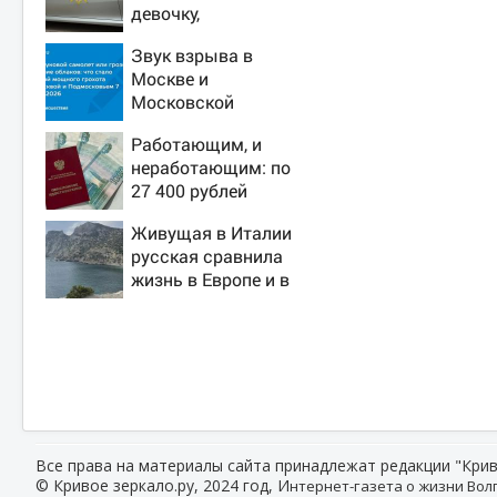
девочку,
ворвавшись в
Звук взрыва в
квартиру
Москве и
Московской
области 7 августа
Работающим, и
2026 года: Причины,
неработающим: по
источник, откуда
27 400 рублей
был громкий хлопок
вручат пенсионерам
Живущая в Италии
в сентябре -
русская сравнила
PrimaMedia.ru
жизнь в Европе и в
Крыму
Все права на материалы сайта принадлежат редакции "Крив
© Кривое зеркало.ру, 2024 год, И
нтернет-газета о жизни Волг