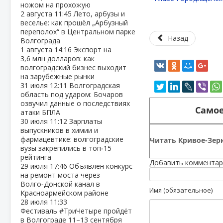
ножом на прохожую
2 августа
11:45
Лето, арбузы и
веселье: как прошёл „Арбузный
переполох“ в Центральном парке
Назад
Волгограда
1 августа
14:16
Экспорт на
3,6 млн долларов: как
волгоградский бизнес выходит
на зарубежные рынки
31 июля
12:11
Волгоградская
область под ударом: Бочаров
озвучил данные о последствиях
Самое
атаки БПЛА
30 июля
11:12
Зарплаты
выпускников в химии и
фармацевтике: волгоградские
Читать Кривое-Зерк
вузы закрепились в топ‑15
рейтинга
Добавить комментар
29 июля
17:46
Объявлен конкурс
на ремонт моста через
Волго‑Донской канал в
Имя (обязательное)
Красноармейском районе
28 июля
11:33
Фестиваль #ТриЧетыре пройдёт
в Волгограде 11–13 сентября