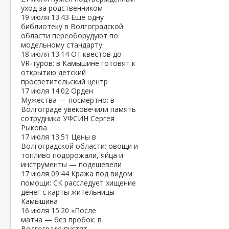
уход за родственником
19 июля
13:43
Ещё одну
библиотеку в Волгоградской
области переоборудуют по
модельному стандарту
18 июля
13:14
От квестов до
VR‑туров: в Камышине готовят к
открытию детский
просветительский центр
17 июля
14:02
Орден
Мужества — посмертно: в
Волгограде увековечили память
сотрудника УФСИН Сергея
Рыкова
17 июля
13:51
Цены в
Волгоградской области: овощи и
топливо подорожали, яйца и
инструменты — подешевели
17 июля
09:44
Кража под видом
помощи: СК расследует хищение
денег с карты жительницы
Камышина
16 июля
15:20
«После
матча — без пробок: в
Волгограде пустят