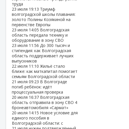
труда
23 июля
19:13
Триумф
волгоградской школы плавания:
золото Полины Козякиной на
первенстве Европы
23 июля
14:05
Волгоградская
область передала технику и
оборудование в зону СВО
23 июля
11:56
До 300 тысяч и
стипендия: как Волгоградская
область поддерживает лучших
выпускников
22 июля
11:10
Жильё стало
ближе: как маткапитал помогает
семьям Волгоградской области
21 июля
09:23
В Волгограде
погиб ребёнок: идёт
процессуальная проверка
20 июля
16:37
Волгоградская
область отправила в зону СВО 4
бронеавтомобиля «Сармат»
20 июля
14:15
Новое условие для
единого пособия в
Волгоградской области: с
21 июля нужен подтверждённый