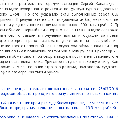
ета по строительству горадминистрации Сергей Капанадзе 
 Капанадзе курировал строительство физкультурно-оздоровит
ских школ.
По его указанию акты выполненных работ бы
ршения. В результате на счет подрядчика из бюджета было п
а свои услуги чиновник получил «гонорар» - 500 тысяч рублей. 
ном объеме.
Первый приговор в отношении Капанадзе состоялс
имый был оправдан в получении взятки и осужден за прев
адзе потерял право
занимать должности на госслужбе и 
чение трех с половиной лет. Прокуратура обжаловала приговор
зе виновным в получении взятки 500 тысяч рублей. Приговор -
 вновь обжаловала приговор в виду мягкости и неправильного н
адзе поставлена точка. Приговор вступил в законную силу, Ка
 Кроме
7, 5 лет колонии строгого режима, приговором суда экс
афа в размере 700 тысяч рублей.
ласти преподаватель автошколы попался на взятке -
23/03/2016
градской области проводит «горячую линию» по незаконной иг
ный алиментщик проиграл судебному приставу -
22/03/2016 07:3
бласти предприниматель не заплатил свыше 16,5 млн рублей
го района не удалось избежать заключения под стражу -
18/03/