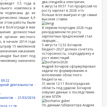
два спецрейса электричек.
проведет 7,5 года в
6 августа
09:51
Топ профессий по
ельного комплекса в
росту зарплат в 2026: кто
ли подписаны до их
больше всех выиграл и где самые
еречислено свыше 6,9
высокие ставки
При этом работы были
я в Волгограде в мае
В первом полугодии 2026 года
ышение должностных
рекордсменом по росту
зарплатных предложений стал
в органах местного
сварщик:…
, в начале 2014 года
5 августа
12:32
Бочаров:
штраф 15 миллионов
бюджет‑2027 должен сочетать
азначения наказания.
осторожность, соцподдержку и
панадзе был взят под
рост инвестиций
-чиновнику назначено
Андрей Бочаров сформулировал
задачи по формированию и
исполнению областного
бюджета на…
 09:22
31 июля
12:11
Волгоградская
орной деятельности -
область под ударом: Бочаров
озвучил данные о последствиях
5
атаки БПЛА
 налогов -
21/03/2016
По данным губернатора Андрея
2016 11:28