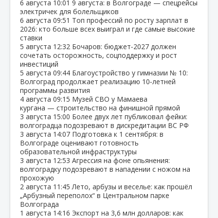
6 августа
10:01
9 августа: в Волгограде — спецрейсы
электричек для болельщиков
6 августа
09:51
Топ профессий по росту зарплат в
2026: кто больше всех выиграл и где самые высокие
ставки
5 августа
12:32
Бочаров: бюджет‑2027 должен
сочетать осторожность, соцподдержку и рост
инвестиций
5 августа
09:44
Благоустройство у гимназии № 10:
Волгоград продолжает реализацию 10‑летней
программы развития
4 августа
09:15
Музей СВО у Мамаева
кургана — строительство на финишной прямой
3 августа
15:00
Более двух лет публиковал фейки:
волгоградца подозревают в дискредитации ВС РФ
3 августа
14:07
Подготовка к 1 сентября: в
Волгограде оценивают готовность
образовательной инфраструктуры
3 августа
12:53
Агрессия на фоне опьянения:
волгоградку подозревают в нападении с ножом на
прохожую
2 августа
11:45
Лето, арбузы и веселье: как прошёл
„Арбузный переполох“ в Центральном парке
Волгограда
1 августа
14:16
Экспорт на 3,6 млн долларов: как