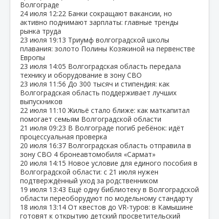
Волгограде
24 июля
12:22
Банки сокращают вакансии, но
активно поднимают зарплаты: главные тренды
рынка труда
23 июля
19:13
Триумф волгоградской школы
плавания: золото Полины Козякиной на первенстве
Европы
23 июля
14:05
Волгоградская область передала
технику и оборудование в зону СВО
23 июля
11:56
До 300 тысяч и стипендия: как
Волгоградская область поддерживает лучших
выпускников
22 июля
11:10
Жильё стало ближе: как маткапитал
помогает семьям Волгоградской области
21 июля
09:23
В Волгограде погиб ребёнок: идёт
процессуальная проверка
20 июля
16:37
Волгоградская область отправила в
зону СВО 4 бронеавтомобиля «Сармат»
20 июля
14:15
Новое условие для единого пособия в
Волгоградской области: с 21 июля нужен
подтверждённый уход за родственником
19 июля
13:43
Ещё одну библиотеку в Волгоградской
области переоборудуют по модельному стандарту
18 июля
13:14
От квестов до VR‑туров: в Камышине
готовят к открытию детский просветительский