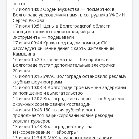
центр
17 июля
14:02
Орден Мужества — посмертно: в
Волгограде увековечили память сотрудника УФСИН
Сергея Рыкова
17 июля
13:51
Цены в Волгоградской области:
овощи и топливо подорожали, яйца и
инструменты — подешевели
17 июля
09:44
Кража под видом помощи: СК
расследует хищение денег с карты жительницы
Камышина
16 июля
15:20
«После матча — без пробок: в
Волгограде пустят дополнительные электрички
20 июля
16 июля
10:16
УФАС Волгограда остановило рекламу
клубных шоу‑программ
15 июля
10:03
В Волгограде трое мужчин задержаны
за похищение и вымогательство
14 июля
17:02
Волгоградские сапёры — победители
окружных соревнований Росгвардии
14 июля
10:48
150 тысяч рублей и рост
продолжается: зафиксированы новые рекорды
зарплат курьеров
13 июля
15:43
Волгоградцев зовут на
ИТ‑соревнование “Нейроигры”
13 июля
11:34
В МАХ запущены комментарии и