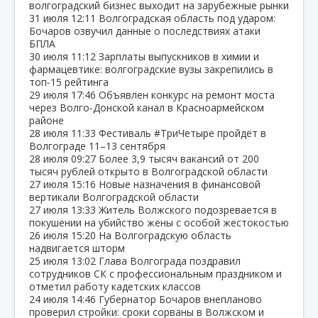
волгоградский бизнес выходит на зарубежные рынки
31 июля
12:11
Волгоградская область под ударом:
Бочаров озвучил данные о последствиях атаки
БПЛА
30 июля
11:12
Зарплаты выпускников в химии и
фармацевтике: волгоградские вузы закрепились в
топ‑15 рейтинга
29 июля
17:46
Объявлен конкурс на ремонт моста
через Волго‑Донской канал в Красноармейском
районе
28 июля
11:33
Фестиваль #ТриЧетыре пройдёт в
Волгограде 11–13 сентября
28 июля
09:27
Более 3,9 тысяч вакансий от 200
тысяч рублей открыто в Волгоградской области
27 июля
15:16
Новые назначения в финансовой
вертикали Волгоградской области
27 июля
13:33
Житель Волжского подозревается в
покушении на убийство жены с особой жестокостью
26 июля
15:20
На Волгоградскую область
надвигается шторм
25 июля
13:02
Глава Волгограда поздравил
сотрудников СК с профессиональным праздником и
отметил работу кадетских классов
24 июля
14:46
Губернатор Бочаров внепланово
проверил стройки: сроки сорваны в Волжском и