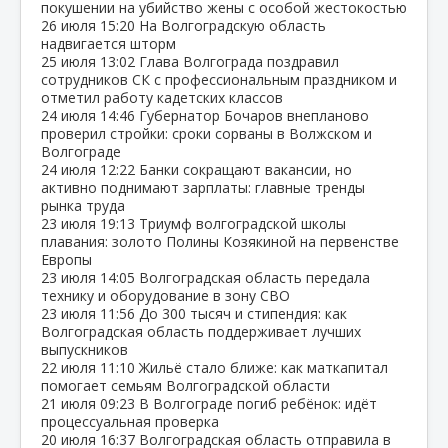
покушении на убийство жены с особой жестокостью
26 июля
15:20
На Волгоградскую область
надвигается шторм
25 июля
13:02
Глава Волгограда поздравил
сотрудников СК с профессиональным праздником и
отметил работу кадетских классов
24 июля
14:46
Губернатор Бочаров внепланово
проверил стройки: сроки сорваны в Волжском и
Волгограде
24 июля
12:22
Банки сокращают вакансии, но
активно поднимают зарплаты: главные тренды
рынка труда
23 июля
19:13
Триумф волгоградской школы
плавания: золото Полины Козякиной на первенстве
Европы
23 июля
14:05
Волгоградская область передала
технику и оборудование в зону СВО
23 июля
11:56
До 300 тысяч и стипендия: как
Волгоградская область поддерживает лучших
выпускников
22 июля
11:10
Жильё стало ближе: как маткапитал
помогает семьям Волгоградской области
21 июля
09:23
В Волгограде погиб ребёнок: идёт
процессуальная проверка
20 июля
16:37
Волгоградская область отправила в