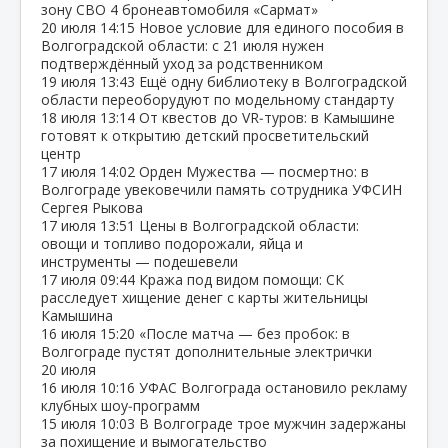
зону СВО 4 бронеавтомобиля «Сармат»
20 июля
14:15
Новое условие для единого пособия в
Волгоградской области: с 21 июля нужен
подтверждённый уход за родственником
19 июля
13:43
Ещё одну библиотеку в Волгоградской
области переоборудуют по модельному стандарту
18 июля
13:14
От квестов до VR‑туров: в Камышине
готовят к открытию детский просветительский
центр
17 июля
14:02
Орден Мужества — посмертно: в
Волгограде увековечили память сотрудника УФСИН
Сергея Рыкова
17 июля
13:51
Цены в Волгоградской области:
овощи и топливо подорожали, яйца и
инструменты — подешевели
17 июля
09:44
Кража под видом помощи: СК
расследует хищение денег с карты жительницы
Камышина
16 июля
15:20
«После матча — без пробок: в
Волгограде пустят дополнительные электрички
20 июля
16 июля
10:16
УФАС Волгограда остановило рекламу
клубных шоу‑программ
15 июля
10:03
В Волгограде трое мужчин задержаны
за похищение и вымогательство