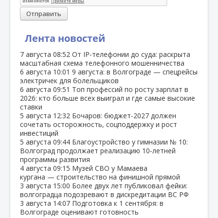
Отправить
Лента новостей
7 августа
08:52
От IP‑телефонии до суда: раскрыта
масштабная схема телефонного мошенничества
6 августа
10:01
9 августа: в Волгограде — спецрейсы
электричек для болельщиков
6 августа
09:51
Топ профессий по росту зарплат в
2026: кто больше всех выиграл и где самые высокие
ставки
5 августа
12:32
Бочаров: бюджет‑2027 должен
сочетать осторожность, соцподдержку и рост
инвестиций
5 августа
09:44
Благоустройство у гимназии № 10:
Волгоград продолжает реализацию 10‑летней
программы развития
4 августа
09:15
Музей СВО у Мамаева
кургана — строительство на финишной прямой
3 августа
15:00
Более двух лет публиковал фейки:
волгоградца подозревают в дискредитации ВС РФ
3 августа
14:07
Подготовка к 1 сентября: в
Волгограде оценивают готовность