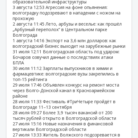
образовательной инфраструктуры
3 августа
12:53
Агрессия на фоне опьянения:
волгоградку подозревают в нападении с ножом на
прохожую
2 августа
11:45
Лето, арбузы и веселье: как прошёл
„Арбузный переполох“ в Центральном парке
Волгограда
1 августа
14:16
Экспорт на 3,6 млн долларов: как
волгоградский бизнес выходит на зарубежные рынки
31 июля
12:11
Волгоградская область под ударом:
Бочаров озвучил данные о последствиях атаки
БПЛА
30 июля
11:12
Зарплаты выпускников в химии и
фармацевтике: волгоградские вузы закрепились в
топ‑15 рейтинга
29 июля
17:46
Объявлен конкурс на ремонт моста
через Волго‑Донской канал в Красноармейском
районе
28 июля
11:33
Фестиваль #ТриЧетыре пройдёт в
Волгограде 11–13 сентября
28 июля
09:27
Более 3,9 тысяч вакансий от 200
тысяч рублей открыто в Волгоградской области
27 июля
15:16
Новые назначения в финансовой
вертикали Волгоградской области
27 июля
13:33
Житель Волжского подозревается в