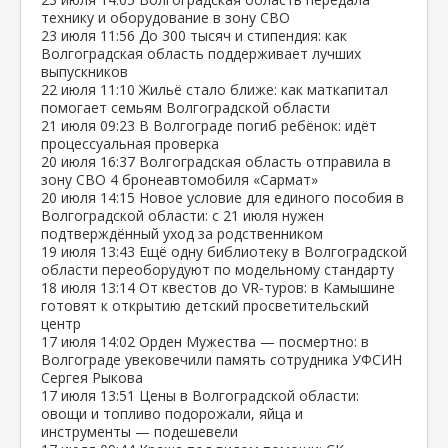
технику и оборудование в зону СВО
23 июля
11:56
До 300 тысяч и стипендия: как
Волгоградская область поддерживает лучших
выпускников
22 июля
11:10
Жильё стало ближе: как маткапитал
помогает семьям Волгоградской области
21 июля
09:23
В Волгограде погиб ребёнок: идёт
процессуальная проверка
20 июля
16:37
Волгоградская область отправила в
зону СВО 4 бронеавтомобиля «Сармат»
20 июля
14:15
Новое условие для единого пособия в
Волгоградской области: с 21 июля нужен
подтверждённый уход за родственником
19 июля
13:43
Ещё одну библиотеку в Волгоградской
области переоборудуют по модельному стандарту
18 июля
13:14
От квестов до VR‑туров: в Камышине
готовят к открытию детский просветительский
центр
17 июля
14:02
Орден Мужества — посмертно: в
Волгограде увековечили память сотрудника УФСИН
Сергея Рыкова
17 июля
13:51
Цены в Волгоградской области:
овощи и топливо подорожали, яйца и
инструменты — подешевели