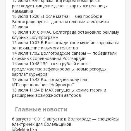
17 июля
09:44
Кража под видом помощи: СК
расследует хищение денег с карты жительницы
Камышина
16 июля
15:20
«После матча — без пробок: в
Волгограде пустят дополнительные электрички
20 июля
16 июля
10:16
УФАС Волгограда остановило рекламу
клубных шоу‑программ
15 июля
10:03
В Волгограде трое мужчин задержаны
за похищение и вымогательство
14 июля
17:02
Волгоградские сапёры — победители
окружных соревнований Росгвардии
14 июля
10:48
150 тысяч рублей и рост
продолжается: зафиксированы новые рекорды
зарплат курьеров
13 июля
15:43
Волгоградцев зовут на
ИТ‑соревнование “Нейроигры”
13 июля
11:34
В МАХ запущены комментарии и
расширены возможности авторов
Главные новости
6 августа
10:01
9 августа: в Волгограде — спецрейсы
электричек для болельщиков