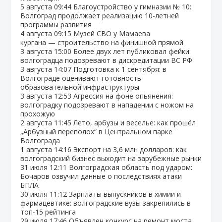
5 августа
09:44
Благоустройство у гимназии № 10:
Волгоград продолжает реализацию 10‑летней
программы развития
4 августа
09:15
Музей СВО у Мамаева
кургана — строительство на финишной прямой
3 августа
15:00
Более двух лет публиковал фейки:
волгоградца подозревают в дискредитации ВС РФ
3 августа
14:07
Подготовка к 1 сентября: в
Волгограде оценивают готовность
образовательной инфраструктуры
3 августа
12:53
Агрессия на фоне опьянения:
волгоградку подозревают в нападении с ножом на
прохожую
2 августа
11:45
Лето, арбузы и веселье: как прошёл
„Арбузный переполох“ в Центральном парке
Волгограда
1 августа
14:16
Экспорт на 3,6 млн долларов: как
волгоградский бизнес выходит на зарубежные рынки
31 июля
12:11
Волгоградская область под ударом:
Бочаров озвучил данные о последствиях атаки
БПЛА
30 июля
11:12
Зарплаты выпускников в химии и
фармацевтике: волгоградские вузы закрепились в
топ‑15 рейтинга
29 июля
17:46
Объявлен конкурс на ремонт моста