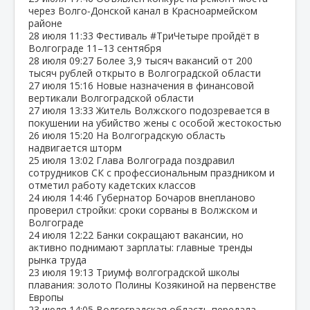
через Волго‑Донской канал в Красноармейском
районе
28 июля
11:33
Фестиваль #ТриЧетыре пройдёт в
Волгограде 11–13 сентября
28 июля
09:27
Более 3,9 тысяч вакансий от 200
тысяч рублей открыто в Волгоградской области
27 июля
15:16
Новые назначения в финансовой
вертикали Волгоградской области
27 июля
13:33
Житель Волжского подозревается в
покушении на убийство жены с особой жестокостью
26 июля
15:20
На Волгоградскую область
надвигается шторм
25 июля
13:02
Глава Волгограда поздравил
сотрудников СК с профессиональным праздником и
отметил работу кадетских классов
24 июля
14:46
Губернатор Бочаров внепланово
проверил стройки: сроки сорваны в Волжском и
Волгограде
24 июля
12:22
Банки сокращают вакансии, но
активно поднимают зарплаты: главные тренды
рынка труда
23 июля
19:13
Триумф волгоградской школы
плавания: золото Полины Козякиной на первенстве
Европы
23 июля
14:05
Волгоградская область передала