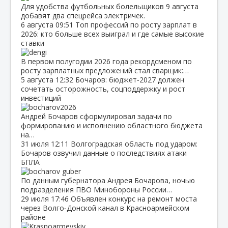
Для удобства футбольных болельщиков 9 августа
добавят два спецрейса электричек.
6 августа
09:51
Топ профессий по росту зарплат в
2026: кто больше всех выиграл и где самые высокие
ставки
В первом полугодии 2026 года рекордсменом по
росту зарплатных предложений стал сварщик:…
5 августа
12:32
Бочаров: бюджет‑2027 должен
сочетать осторожность, соцподдержку и рост
инвестиций
Андрей Бочаров сформулировал задачи по
формированию и исполнению областного бюджета
на…
31 июля
12:11
Волгоградская область под ударом:
Бочаров озвучил данные о последствиях атаки
БПЛА
По данным губернатора Андрея Бочарова, ночью
подразделения ПВО Минобороны России…
29 июля
17:46
Объявлен конкурс на ремонт моста
через Волго‑Донской канал в Красноармейском
районе