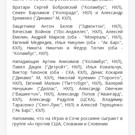
Вратари Сергей Бобровский ("Коламбус", НХЛ),
Семен Варламов ("Колорадо", НХЛ) и Александр
Еременко ("Динамо" М, КХЛ).
Защитники Антон Белов ("Эдмонтон", НХЛ),
Вячеслав Войнов ("Лос-Анджелес", НХЛ), Алексей
Емелин, Андрей Марков (оба - "Монреаль", НХЛ),
Евгений Медведев, Илья Никулин (оба - "Ак Барс",
КХЛ), Никита Никитин и Федор Тютин (оба -
"Коламбус", НХЛ).
Нападающие Артем Анисимов ("Коламбус", НХЛ),
Павел Дацюк ("Детройт", НХЛ), Илья Ковальчук,
Виктор Тихонов (оба - СКА, КХЛ), Денис Кокарев
("Динамо" М, КХЛ), Николай Кулемин ("Торонто",
НХЛ), Евгений Малкин ("Питтсбург", НХЛ), Валерий
Ничушкин ("Даллас", НХЛ), Александр Овечкин
("Вашингтон", НХЛ), Александр Попов ("Авангард",
КХЛ), Александр Радулов (ЦСКА), Владимир
Тарасенко ("Сент-Луис", НХЛ) и Алексей Терещенко
("Ак Барс", КХЛ).
Напомним, что на Играх в Сочи россияне сыграют в
группе «A» против США, Словакии и Словении.