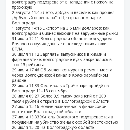
волгоградку подозревают в нападении с ножом на
прохожую
2 августа
11:45
Лето, арбузы и веселье: как прошёл
„Арбузный переполох“ в Центральном парке
Волгограда
1 августа
14:16
Экспорт на 3,6 млн долларов: как
волгоградский бизнес выходит на зарубежные рынки
31 июля
12:11
Волгоградская область под ударом:
Бочаров озвучил данные о последствиях атаки
БПЛА
30 июля
11:12
Зарплаты выпускников в химии и
фармацевтике: волгоградские вузы закрепились в
топ‑15 рейтинга
29 июля
17:46
Объявлен конкурс на ремонт моста
через Волго‑Донской канал в Красноармейском
районе
28 июля
11:33
Фестиваль #ТриЧетыре пройдёт в
Волгограде 11–13 сентября
28 июля
09:27
Более 3,9 тысяч вакансий от 200
тысяч рублей открыто в Волгоградской области
27 июля
15:16
Новые назначения в финансовой
вертикали Волгоградской области
27 июля
13:33
Житель Волжского подозревается в
покушении на убийство жены с особой жестокостью
26 июля
15:20
На Волгоградскую область