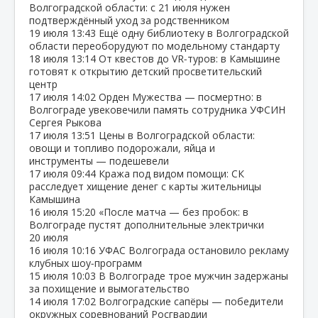
Волгоградской области: с 21 июля нужен
подтверждённый уход за родственником
19 июля
13:43
Ещё одну библиотеку в Волгоградской
области переоборудуют по модельному стандарту
18 июля
13:14
От квестов до VR‑туров: в Камышине
готовят к открытию детский просветительский
центр
17 июля
14:02
Орден Мужества — посмертно: в
Волгограде увековечили память сотрудника УФСИН
Сергея Рыкова
17 июля
13:51
Цены в Волгоградской области:
овощи и топливо подорожали, яйца и
инструменты — подешевели
17 июля
09:44
Кража под видом помощи: СК
расследует хищение денег с карты жительницы
Камышина
16 июля
15:20
«После матча — без пробок: в
Волгограде пустят дополнительные электрички
20 июля
16 июля
10:16
УФАС Волгограда остановило рекламу
клубных шоу‑программ
15 июля
10:03
В Волгограде трое мужчин задержаны
за похищение и вымогательство
14 июля
17:02
Волгоградские сапёры — победители
окружных соревнований Росгвардии