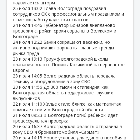
надвигается шторм
25 июля
13:02
Глава Волгограда поздравил
сотрудников СК с профессиональным праздником и
отметил работу кадетских классов
24 июля
14:46
Губернатор Бочаров внепланово
проверил стройки: сроки сорваны в Волжском и
Волгограде
24 июля
12:22
Банки сокращают вакансии, но
активно поднимают зарплаты: главные тренды
рынка труда
23 июля
19:13
Триумф волгоградской школы
плавания: золото Полины Козякиной на первенстве
Европы
23 июля
14:05
Волгоградская область передала
технику и оборудование в зону СВО
23 июля
11:56
До 300 тысяч и стипендия: как
Волгоградская область поддерживает лучших
выпускников
22 июля
11:10
Жильё стало ближе: как маткапитал
помогает семьям Волгоградской области
21 июля
09:23
В Волгограде погиб ребёнок: идёт
процессуальная проверка
20 июля
16:37
Волгоградская область отправила в
зону СВО 4 бронеавтомобиля «Сармат»
20 июля
14:15
Новое условие для единого пособия в