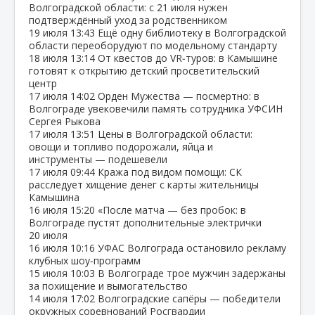
Волгоградской области: с 21 июля нужен
подтверждённый уход за родственником
19 июля
13:43
Ещё одну библиотеку в Волгоградской
области переоборудуют по модельному стандарту
18 июля
13:14
От квестов до VR‑туров: в Камышине
готовят к открытию детский просветительский
центр
17 июля
14:02
Орден Мужества — посмертно: в
Волгограде увековечили память сотрудника УФСИН
Сергея Рыкова
17 июля
13:51
Цены в Волгоградской области:
овощи и топливо подорожали, яйца и
инструменты — подешевели
17 июля
09:44
Кража под видом помощи: СК
расследует хищение денег с карты жительницы
Камышина
16 июля
15:20
«После матча — без пробок: в
Волгограде пустят дополнительные электрички
20 июля
16 июля
10:16
УФАС Волгограда остановило рекламу
клубных шоу‑программ
15 июля
10:03
В Волгограде трое мужчин задержаны
за похищение и вымогательство
14 июля
17:02
Волгоградские сапёры — победители
окружных соревнований Росгвардии