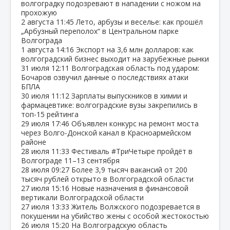
волгоградку подозревают в нападении с ножом на
прохожую
2 августа
11:45
Лето, арбузы и веселье: как прошёл
„Арбузный переполох“ в Центральном парке
Волгограда
1 августа
14:16
Экспорт на 3,6 млн долларов: как
волгоградский бизнес выходит на зарубежные рынки
31 июля
12:11
Волгоградская область под ударом:
Бочаров озвучил данные о последствиях атаки
БПЛА
30 июля
11:12
Зарплаты выпускников в химии и
фармацевтике: волгоградские вузы закрепились в
топ‑15 рейтинга
29 июля
17:46
Объявлен конкурс на ремонт моста
через Волго‑Донской канал в Красноармейском
районе
28 июля
11:33
Фестиваль #ТриЧетыре пройдёт в
Волгограде 11–13 сентября
28 июля
09:27
Более 3,9 тысяч вакансий от 200
тысяч рублей открыто в Волгоградской области
27 июля
15:16
Новые назначения в финансовой
вертикали Волгоградской области
27 июля
13:33
Житель Волжского подозревается в
покушении на убийство жены с особой жестокостью
26 июля
15:20
На Волгоградскую область