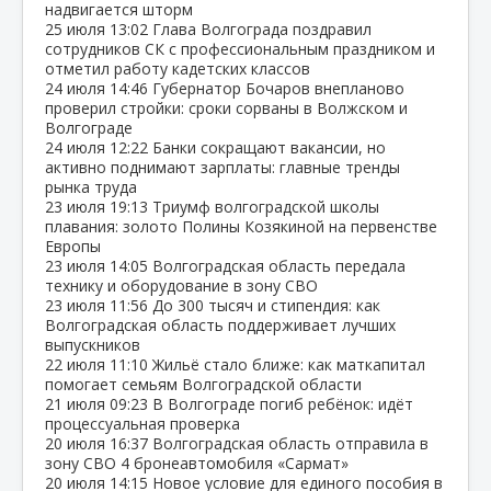
надвигается шторм
25 июля
13:02
Глава Волгограда поздравил
сотрудников СК с профессиональным праздником и
отметил работу кадетских классов
24 июля
14:46
Губернатор Бочаров внепланово
проверил стройки: сроки сорваны в Волжском и
Волгограде
24 июля
12:22
Банки сокращают вакансии, но
активно поднимают зарплаты: главные тренды
рынка труда
23 июля
19:13
Триумф волгоградской школы
плавания: золото Полины Козякиной на первенстве
Европы
23 июля
14:05
Волгоградская область передала
технику и оборудование в зону СВО
23 июля
11:56
До 300 тысяч и стипендия: как
Волгоградская область поддерживает лучших
выпускников
22 июля
11:10
Жильё стало ближе: как маткапитал
помогает семьям Волгоградской области
21 июля
09:23
В Волгограде погиб ребёнок: идёт
процессуальная проверка
20 июля
16:37
Волгоградская область отправила в
зону СВО 4 бронеавтомобиля «Сармат»
20 июля
14:15
Новое условие для единого пособия в