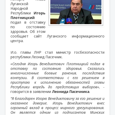
Луганской
Народной
Республики
Игорь
Плотницкий
подал в отставку
по состоянию
здоровья. Об этом
сообщает сайт Луганского информационного
центра.
И.о. главы ЛНР стал министр госбезопасности
республики Леонид Пасечник.
«Сегодня Игорь Венедиктович Плотницкий подал в
отставку по состоянию здоровья.
Сказались
многочисленные боевые ранения, последствия
контузии. В соответствии с его решением я
приступаю к исполнению обязанностей главы
Республики впредь до предстоящих выборов»,
-
говорится в заявлении
Леонида Пасечника
.
"Я благодарен Игорю Венедиктовичу за его решение и
оказанное доверие. Игорь Венедиктович внес
огромный вклад в процесс мирного урегулирования.
Он является одним из подписантов Минских