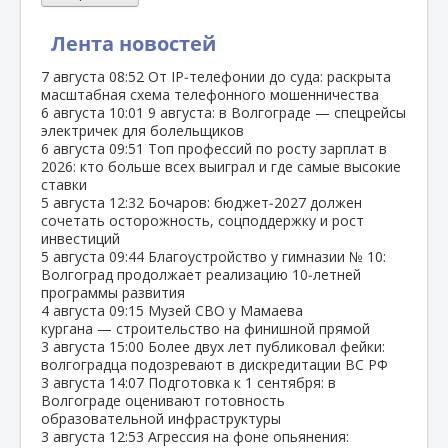
Лента новостей
7 августа
08:52
От IP‑телефонии до суда: раскрыта
масштабная схема телефонного мошенничества
6 августа
10:01
9 августа: в Волгограде — спецрейсы
электричек для болельщиков
6 августа
09:51
Топ профессий по росту зарплат в
2026: кто больше всех выиграл и где самые высокие
ставки
5 августа
12:32
Бочаров: бюджет‑2027 должен
сочетать осторожность, соцподдержку и рост
инвестиций
5 августа
09:44
Благоустройство у гимназии № 10:
Волгоград продолжает реализацию 10‑летней
программы развития
4 августа
09:15
Музей СВО у Мамаева
кургана — строительство на финишной прямой
3 августа
15:00
Более двух лет публиковал фейки:
волгоградца подозревают в дискредитации ВС РФ
3 августа
14:07
Подготовка к 1 сентября: в
Волгограде оценивают готовность
образовательной инфраструктуры
3 августа
12:53
Агрессия на фоне опьянения: