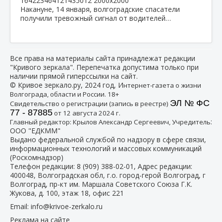
Накануне, 14 января, волгоградские спасатели
получили тревожный сигнал от водителей…
Все права на материалы сайта принадлежат редакции
"Кривого зеркала". Перепечатка допустима только при
наличии прямой гиперссылки на сайт.
© Кривое зеркало.ру, 2024 год, И
нтернет-газета о жизни
Волгограда, области и России. 18+
ЭЛ № ФС
Свидетельство о регистрации (запись в реестре)
77 - 87885
от 12 августа 2024 г.
:
Главный редактор: Крылов Александр Сергеевич, Учредитель
ООО "ЕДКММ"
Выдано федеральной службой по надзору в сфере связи,
информационных технологий и массовых коммуникаций
(Роскомнадзор)
Телефон редакции:
8 (909) 388-02-01
, Адрес редакции:
400048, Волгоградская обл, г.о. город-герой Волгоград, г
Волгоград, пр-кт им. Маршала Советского Союза Г.К.
Жукова, д. 100, этаж 18, офис 221
Email:
info@krivoe-zerkalo.ru
Реклама на сайте