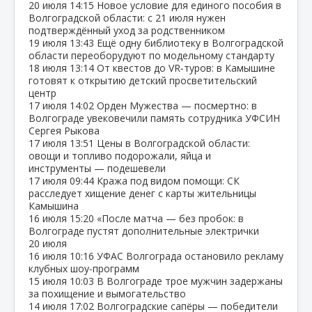
20 июля
14:15
Новое условие для единого пособия в
Волгоградской области: с 21 июля нужен
подтверждённый уход за родственником
19 июля
13:43
Ещё одну библиотеку в Волгоградской
области переоборудуют по модельному стандарту
18 июля
13:14
От квестов до VR‑туров: в Камышине
готовят к открытию детский просветительский
центр
17 июля
14:02
Орден Мужества — посмертно: в
Волгограде увековечили память сотрудника УФСИН
Сергея Рыкова
17 июля
13:51
Цены в Волгоградской области:
овощи и топливо подорожали, яйца и
инструменты — подешевели
17 июля
09:44
Кража под видом помощи: СК
расследует хищение денег с карты жительницы
Камышина
16 июля
15:20
«После матча — без пробок: в
Волгограде пустят дополнительные электрички
20 июля
16 июля
10:16
УФАС Волгограда остановило рекламу
клубных шоу‑программ
15 июля
10:03
В Волгограде трое мужчин задержаны
за похищение и вымогательство
14 июля
17:02
Волгоградские сапёры — победители