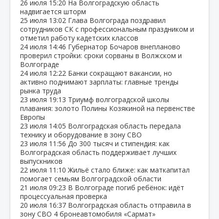
26 июля
15:20
На Волгоградскую область
надвигается шторм
25 июля
13:02
Глава Волгограда поздравил
сотрудников СК с профессиональным праздником и
отметил работу кадетских классов
24 июля
14:46
Губернатор Бочаров внепланово
проверил стройки: сроки сорваны в Волжском и
Волгограде
24 июля
12:22
Банки сокращают вакансии, но
активно поднимают зарплаты: главные тренды
рынка труда
23 июля
19:13
Триумф волгоградской школы
плавания: золото Полины Козякиной на первенстве
Европы
23 июля
14:05
Волгоградская область передала
технику и оборудование в зону СВО
23 июля
11:56
До 300 тысяч и стипендия: как
Волгоградская область поддерживает лучших
выпускников
22 июля
11:10
Жильё стало ближе: как маткапитал
помогает семьям Волгоградской области
21 июля
09:23
В Волгограде погиб ребёнок: идёт
процессуальная проверка
20 июля
16:37
Волгоградская область отправила в
зону СВО 4 бронеавтомобиля «Сармат»