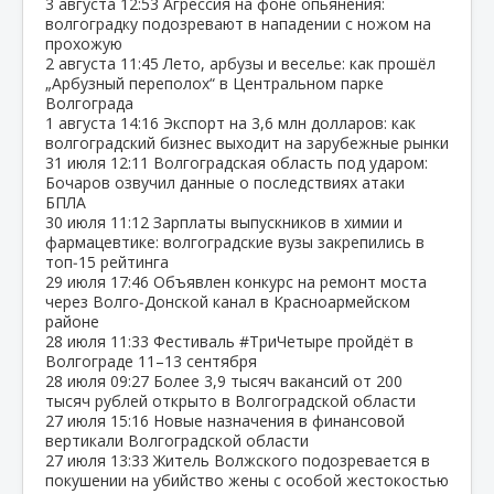
3 августа
12:53
Агрессия на фоне опьянения:
волгоградку подозревают в нападении с ножом на
прохожую
2 августа
11:45
Лето, арбузы и веселье: как прошёл
„Арбузный переполох“ в Центральном парке
Волгограда
1 августа
14:16
Экспорт на 3,6 млн долларов: как
волгоградский бизнес выходит на зарубежные рынки
31 июля
12:11
Волгоградская область под ударом:
Бочаров озвучил данные о последствиях атаки
БПЛА
30 июля
11:12
Зарплаты выпускников в химии и
фармацевтике: волгоградские вузы закрепились в
топ‑15 рейтинга
29 июля
17:46
Объявлен конкурс на ремонт моста
через Волго‑Донской канал в Красноармейском
районе
28 июля
11:33
Фестиваль #ТриЧетыре пройдёт в
Волгограде 11–13 сентября
28 июля
09:27
Более 3,9 тысяч вакансий от 200
тысяч рублей открыто в Волгоградской области
27 июля
15:16
Новые назначения в финансовой
вертикали Волгоградской области
27 июля
13:33
Житель Волжского подозревается в
покушении на убийство жены с особой жестокостью