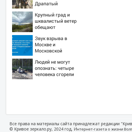
Драпатый
переплюнул
Крупный град и
Сырского
шквалистый ветер
обещают
ульяновцам на
Звук взрыва в
выходные
Москве и
Московской
области 7 августа
Людей не могут
2026 года: Причины,
опознать: четыре
источник, откуда
человека сгорели
был громкий хлопок
заживо в страшном
ДТП на трассе
07/08/2026 –
Новости
Все права на материалы сайта принадлежат редакции "Крив
© Кривое зеркало.ру, 2024 год, И
нтернет-газета о жизни Волг