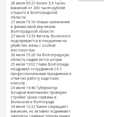
28 июля
09:27
Более 3,9 тысяч
вакансий от 200 тысяч рублей
открыто в Волгоградской
области
27 июля
15:16
Новые назначения
в финансовой вертикали
Волгоградской области
27 июля
13:33
Житель Волжского
подозревается в покушении на
убийство жены с особой
жестокостью
26 июля
15:20
На Волгоградскую
область надвигается шторм
25 июля
13:02
Глава Волгограда
поздравил сотрудников СК с
профессиональным праздником и
отметил работу кадетских
классов
24 июля
14:46
Губернатор
Бочаров внепланово проверил
стройки: сроки сорваны в
Волжском и Волгограде
24 июля
12:22
Банки сокращают
вакансии, но активно поднимают
зарплаты: главные тренды рынка