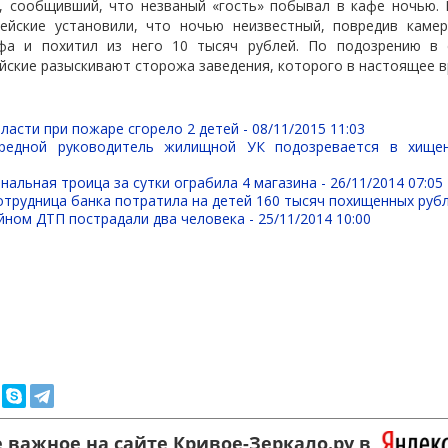
, сообщивший, что незваный «гость» побывал в кафе ночью.
ейские установили, что ночью неизвестный, повредив каме
йфа и похитил из него 10 тысяч рублей. По подозрению в 
йские разыскивают сторожа заведения, которого в настоящее 
ласти при пожаре сгорело 2 детей -
08/11/2015 11:03
редной руководитель жилищной УК подозревается в хище
нальная троица за сутки ограбила 4 магазина -
26/11/2014 07:05
трудница банка потратила на детей 160 тысяч похищенных руб
йном ДТП пострадали два человека -
25/11/2014 10:00
 важное на сайте Кривое-Зеркало.ру в