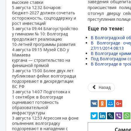
заведения общепита
высокие ставки
5 августа
12:32
Бочаров:
происшествия полиц
бюджет‑2027 должен сочетать
отогнул дверцу се
осторожность, соцподдержку и
преступления полице
рост инвестиций
Еще по теме:
5 августа
09:44
Благоустройство
у гимназии № 10: Волгоград
В Волгоградской об
продолжает реализацию
В Волгограде оче
10‑летней программы развития
27/11/2014 08:13
4 августа
09:15
Музей СВО у
В Волгограде крими
Мамаева
Под Волгоградом со
кургана — строительство на
В Волгограде в тро
финишной прямой
3 августа
15:00
Более двух лет
публиковал фейки: волгоградца
подозревают в дискредитации
ВС РФ
Назад
3 августа
14:07
Подготовка к
1 сентября: в Волгограде
оценивают готовность
образовательной
инфраструктуры
3 августа
12:53
Агрессия на фоне
опьянения: волгоградку
подозревают в нападении с
Самое