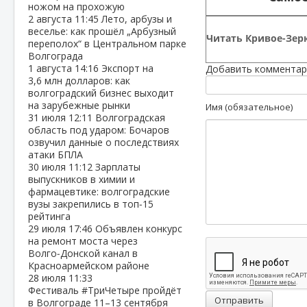
ножом на прохожую
2 августа
11:45
Лето, арбузы и
веселье: как прошёл „Арбузный
Читать Кривое-Зерк
переполох“ в Центральном парке
Волгограда
1 августа
14:16
Экспорт на
Добавить комментар
3,6 млн долларов: как
волгоградский бизнес выходит
на зарубежные рынки
Имя (обязательное)
31 июля
12:11
Волгоградская
область под ударом: Бочаров
озвучил данные о последствиях
атаки БПЛА
30 июля
11:12
Зарплаты
выпускников в химии и
фармацевтике: волгоградские
вузы закрепились в топ‑15
рейтинга
29 июля
17:46
Объявлен конкурс
на ремонт моста через
Волго‑Донской канал в
Красноармейском районе
28 июля
11:33
Фестиваль #ТриЧетыре пройдёт
Отправить
в Волгограде 11–13 сентября