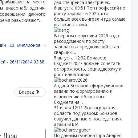
 Прибывшие на место
два спецрейса электричек.
ры видеонаблюдения,
6 августа
09:51
Топ профессий по
росту зарплат в 2026: кто
совершении данного
больше всех выиграл и где самые
время разыскивают.
высокие ставки
В первом полугодии 2026 года
рекордсменом по росту
нии 20 миллионов -
зарплатных предложений стал
сварщик:…
5 августа
12:32
Бочаров:
лей -
26/11/2014 03:58
бюджет‑2027 должен сочетать
осторожность, соцподдержку и
рост инвестиций
Андрей Бочаров сформулировал
задачи по формированию и
Вперед
исполнению областного
бюджета на…
31 июля
12:11
Волгоградская
область под ударом: Бочаров
озвучил данные о последствиях
атаки БПЛА
По данным губернатора Андрея