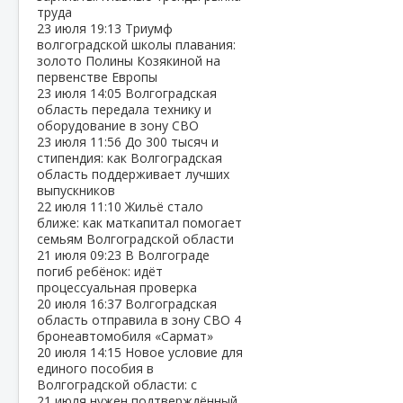
труда
23 июля
19:13
Триумф
волгоградской школы плавания:
золото Полины Козякиной на
первенстве Европы
23 июля
14:05
Волгоградская
область передала технику и
оборудование в зону СВО
23 июля
11:56
До 300 тысяч и
стипендия: как Волгоградская
область поддерживает лучших
выпускников
22 июля
11:10
Жильё стало
ближе: как маткапитал помогает
семьям Волгоградской области
21 июля
09:23
В Волгограде
погиб ребёнок: идёт
процессуальная проверка
20 июля
16:37
Волгоградская
область отправила в зону СВО 4
бронеавтомобиля «Сармат»
20 июля
14:15
Новое условие для
единого пособия в
Волгоградской области: с
21 июля нужен подтверждённый