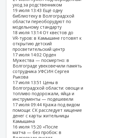
уход за родственником
19 июля
13:43
Ещё одну
библиотеку в Волгоградской
области переоборудуют по
модельному стандарту
18 июля
13:14
От квестов до
VR‑туров: в Камышине готовят к
открытию детский
просветительский центр
17 июля
14:02
Орден
Мужества — посмертно: в
Волгограде увековечили память
сотрудника УФСИН Сергея
Рыкова
17 июля
13:51
Цены в
Волгоградской области: овощи и
топливо подорожали, яйца и
инструменты — подешевели
17 июля
09:44
Кража под видом
помощи: СК расследует хищение
денег с карты жительницы
Камышина
16 июля
15:20
«После
матча — без пробок: в
Волгограде пустят