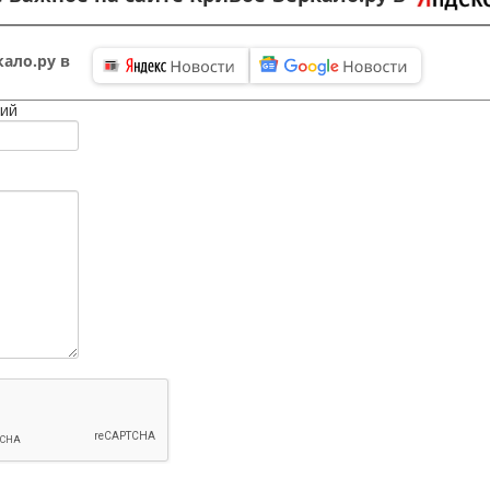
ало.ру в
ий