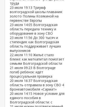
труда
23 июля
19:13
Триумф
волгоградской школы плавания:
золото Полины Козякиной на
первенстве Европы
23 июля
14:05
Волгоградская
область передала технику и
оборудование в зону СВО
23 июля
11:56
До 300 тысяч и
стипендия: как Волгоградская
область поддерживает лучших
выпускников
22 июля
11:10
Жильё стало
ближе: как маткапитал помогает
семьям Волгоградской области
21 июля
09:23
В Волгограде
погиб ребёнок: идёт
процессуальная проверка
20 июля
16:37
Волгоградская
область отправила в зону СВО 4
бронеавтомобиля «Сармат»
20 июля
14:15
Новое условие для
единого пособия в
Волгоградской области: с
21 июля нужен подтверждённый