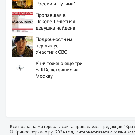
России и Путина"
резко приблизили
Пропавшая в
крах режима
Пскове 17-летняя
Зеленского
девушка найдена
мертвой
Подробности из
первых уст:
Участник СВО
рассказал, что
Уничтожено еще три
спасло его в
БПЛА, летевших на
схватке с медведем
Москву
Все права на материалы сайта принадлежат редакции "Крив
© Кривое зеркало.ру, 2024 год, И
нтернет-газета о жизни Волг