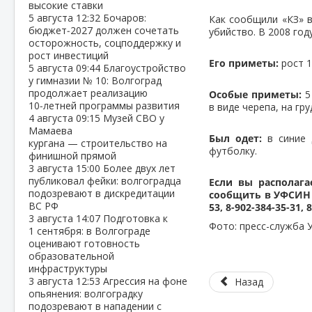
высокие ставки
5 августа
12:32
Бочаров:
Как сообщили «КЗ» в
бюджет‑2027 должен сочетать
убийство. В 2008 год
осторожность, соцподдержку и
рост инвестиций
Его приметы:
рост 1
5 августа
09:44
Благоустройство
у гимназии № 10: Волгоград
продолжает реализацию
Особые приметы:
5
10‑летней программы развития
в виде черепа, на гр
4 августа
09:15
Музей СВО у
Мамаева
Был одет:
в синие 
кургана — строительство на
футболку.
финишной прямой
3 августа
15:00
Более двух лет
публиковал фейки: волгоградца
Если вы располаг
подозревают в дискредитации
сообщить в УФСИН Ро
ВС РФ
53, 8-902-384-35-31,
3 августа
14:07
Подготовка к
Фото: пресс-служба 
1 сентября: в Волгограде
оценивают готовность
образовательной
инфраструктуры
3 августа
12:53
Агрессия на фоне
Назад
опьянения: волгоградку
подозревают в нападении с