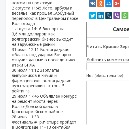
ножом на прохожую
2 августа
11:45
Лето, арбузы и
веселье: как прошёл „Арбузный
переполох“ в Центральном парке
Волгограда
Самое
1 августа
14:16
Экспорт на
3,6 млн долларов: как
волгоградский бизнес выходит
на зарубежные рынки
Читать Кривое-Зерк
31 июля
12:11
Волгоградская
область под ударом: Бочаров
Добавить комментар
озвучил данные о последствиях
атаки БПЛА
30 июля
11:12
Зарплаты
выпускников в химии и
Имя (обязательное)
фармацевтике: волгоградские
вузы закрепились в топ‑15
рейтинга
29 июля
17:46
Объявлен конкурс
на ремонт моста через
Волго‑Донской канал в
Красноармейском районе
28 июля
11:33
Фестиваль #ТриЧетыре пройдёт
в Волгограде 11–13 сентября