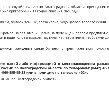
 пресс-службе УФСИН по Волгоградской области, преступник 
у был приговорен к 11 годам лишения свободы.
80 см, волосы темные, глаза карие, худощавого телосложения.
 шрамов на затылке, 2 шрама на пояснице и правом предплечье
уди в виде головы волков, паутины, на левом плече изображен хр
джинсы, замшевые синие ботинки с тремя желтыми полоска
аете какой-либо информацией о местонахождении разыск
ссии по Волгоградской области по телефонам: (8442) 40-17-
 8 -960-895-95-33 или в полицию по телефону «02».
УФСИН по Волгоградской области.