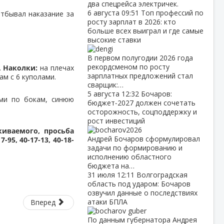
два спецрейса электричек.
6 августа
09:51
Топ профессий по
отбывал наказание за
росту зарплат в 2026: кто
больше всех выиграл и где самые
высокие ставки
В первом полугодии 2026 года
рекордсменом по росту
.
Наколки:
на плечах
зарплатных предложений стал
ам с 6 куполами.
сварщик:…
5 августа
12:32
Бочаров:
ми по бокам, синюю
бюджет‑2027 должен сочетать
осторожность, соцподдержку и
рост инвестиций
иваемого, просьба
Андрей Бочаров сформулировал
95, 40-17-13, 40-18-
задачи по формированию и
исполнению областного
бюджета на…
31 июля
12:11
Волгоградская
область под ударом: Бочаров
озвучил данные о последствиях
атаки БПЛА
Вперед
По данным губернатора Андрея