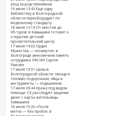
уход за родственником
19 июля
13:43
Ещё одну
библиотеку в Волгоградской
области переоборудуют по
модельному стандарту
18 июля
13:14
От квестов до
VR‑туров: в Камышине готовят к
открытию детский
просветительский центр
17 июля
14:02
Орден
Мужества — посмертно: в
Волгограде увековечили память
сотрудника УФСИН Сергея
Рыкова
17 июля
13:51
Цены в
Волгоградской области: овощи и
топливо подорожали, яйца и
инструменты — подешевели
17 июля
09:44
Кража под видом
помощи: СК расследует хищение
денег с карты жительницы
Камышина
16 июля
15:20
«После
матча — без пробок: в
Волгограде пустят