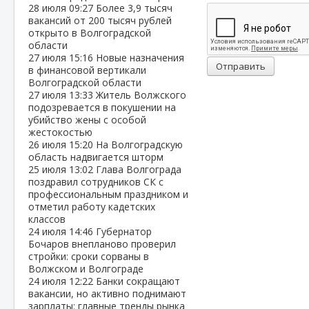
28 июля
09:27
Более 3,9 тысяч
вакансий от 200 тысяч рублей
открыто в Волгоградской
области
27 июля
15:16
Новые назначения
Отправить
в финансовой вертикали
Волгоградской области
27 июля
13:33
Житель Волжского
подозревается в покушении на
убийство жены с особой
жестокостью
26 июля
15:20
На Волгоградскую
область надвигается шторм
25 июля
13:02
Глава Волгограда
поздравил сотрудников СК с
профессиональным праздником и
отметил работу кадетских
классов
24 июля
14:46
Губернатор
Бочаров внепланово проверил
стройки: сроки сорваны в
Волжском и Волгограде
24 июля
12:22
Банки сокращают
вакансии, но активно поднимают
зарплаты: главные тренды рынка